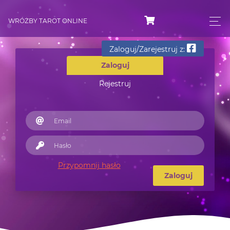
WRÓŻBY TAROT ONLINE
Zaloguj/Zarejestruj z:
Zaloguj
Rejestruj
Przypomnij hasło
Zaloguj