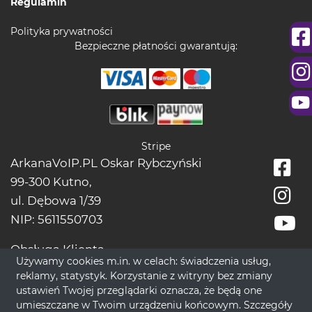
Regulamin
Polityka prywatności
Bezpieczne płatności gwarantują:
Stripe
ArkanaVoIP.PL Oskar Rybczyński
99-300 Kutno,
ul. Dębowa 1/39
NIP: 5611550703
Obsługa Klienta
Używamy cookies m.in. w celach: świadczenia usług,
tel.:
+48228966666
reklamy, statystyk. Korzystanie z witryny bez zmiany
bok[@]wrozbytarot.online
ustawień Twojej przeglądarki oznacza, że będą one
umieszczane w Twoim urządzeniu końcowym. Szczegóły