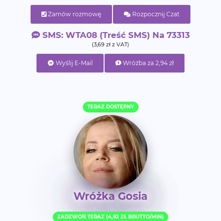
Zamów rozmowę
Rozpocznij Czat
SMS: WTA08 (treść SMS) Na 73313
(3,69 zł z VAT)
Wyślij E-Mail
Wróżba za 2,94 zł
TERAZ DOSTĘPNY
Wróżka Gosia
ZADZWOŃ TERAZ (4,92 ZŁ BRUTTO/MIN)