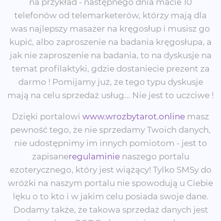
na przykład - następnego dnia macie 10
telefonów od telemarketerów, którzy mają dla
was najlepszy masażer na kręgosłup i musisz go
kupić, albo zaproszenie na badania kręgosłupa, a
jak nie zaproszenie na badania, to na dyskusje na
temat profilaktyki, gdzie dostaniecie prezent za
darmo ! Pomijamy już, że tego typu dyskusje
mają na celu sprzedaż usług... Nie jest to uczciwe !
Dzięki portalowi
www.wrozbytarot.online
masz
pewność tego, że nie sprzedamy Twoich danych,
nie udostępnimy im innych pomiotom - jest to
zapisane
regulaminie
naszego portalu
ezoterycznego, który jest wiążący! Tylko SMSy do
wróżki na naszym portalu nie spowodują u Ciebie
lęku o to kto i w jakim celu posiada swoje dane.
Dodamy także, że takowa sprzedaż danych jest