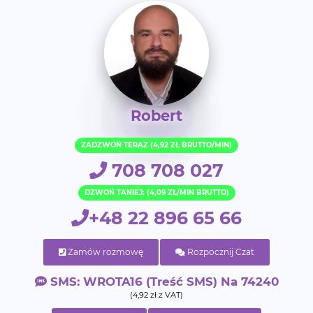
Robert
ZADZWOŃ TERAZ (4,92 ZŁ BRUTTO/MIN)
708 708 027
DZWOŃ TANIEJ: (4,09 ZŁ/MIN BRUTTO)
+48 22 896 65 66
Zamów rozmowę
Rozpocznij Czat
SMS: WROTA16 (treść SMS) Na 74240
(4,92 zł z VAT)