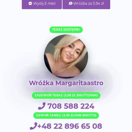
Wyślij E-Mail
Wróżba za 3,94 zł
TERAZ DOSTĘPNY
Wróżka Margaritaastro
ZADZWOŃ TERAZ (3,69 ZŁ BRUTTO/MIN)
708 588 224
DZWOŃ TANIEJ: (3,59 ZŁ/MIN BRUTTO)
+48 22 896 65 08