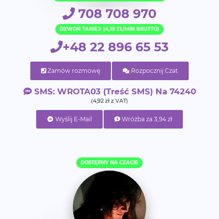
708 708 970
DZWOŃ TANIEJ: (4,19 ZŁ/MIN BRUTTO)
+48 22 896 65 53
Zamów rozmowę
Rozpocznij Czat
SMS: WROTA03 (treść SMS) Na 74240
(4,92 zł z VAT)
Wyślij E-Mail
Wróżba za 3,94 zł
DOSTĘPNY NA CZACIE