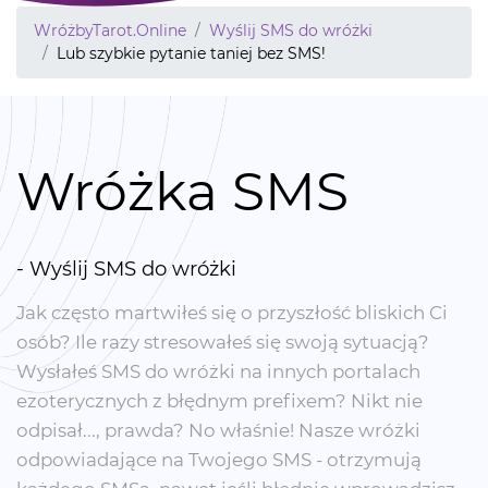
WróżbyTarot.Online
Wyślij SMS do wróżki
Lub szybkie pytanie taniej bez SMS!
Wróżka SMS
- Wyślij SMS do wróżki
Jak często martwiłeś się o przyszłość bliskich Ci
osób? Ile razy stresowałeś się swoją sytuacją?
Wysłałeś SMS do wróżki na innych portalach
ezoterycznych z błędnym prefixem? Nikt nie
odpisał..., prawda? No właśnie! Nasze wróżki
odpowiadające na Twojego SMS - otrzymują