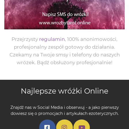
Przejrzysty
regulamin
, 100% anonimowości,
profesjonalny zespół gotowy do działania.
Czekamy na Twoje smsy i telefony do naszych
wróżek. Bądź obsłużony profesjonalnie!
Najlepsze wróżki Online
Znajdź nas w Social Media i obserwuj - a jako pierwszy
dowiesz się o promocjach i artykułach ezoterycznych.