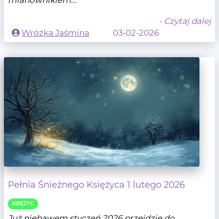
mianownikiem...
- Czytaj dalej
Wróżka Jaśmina
03-02-2026
Pełnia Śnieżnego Księżyca 1 lutego 2026
KSIĘŻYC
Już niebawem styczeń 2026 przejdzie do