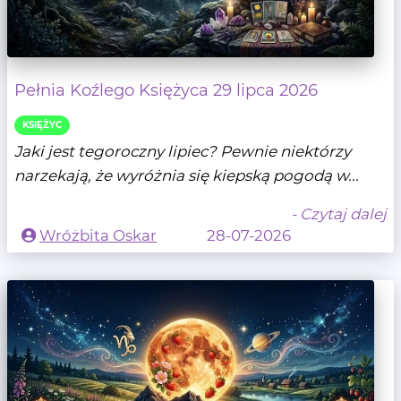
Pełnia Koźlego Księżyca 29 lipca 2026
KSIĘŻYC
Jaki jest tegoroczny lipiec? Pewnie niektórzy
narzekają, że wyróżnia się kiepską pogodą w...
- Czytaj dalej
Wróżbita Oskar
28-07-2026