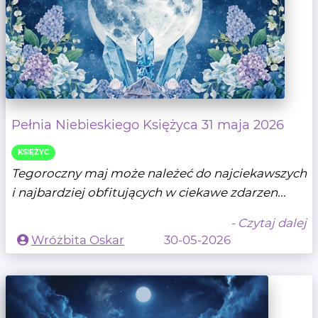
Pełnia Niebieskiego Księżyca 31 maja 2026
KSIĘŻYC
Tegoroczny maj może należeć do najciekawszych
i najbardziej obfitujących w ciekawe zdarzen...
- Czytaj dalej
Wróżbita Oskar
30-05-2026