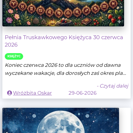
Pełnia Truskawkowego Księżyca 30 czerwca
2026
KSIĘŻYC
Koniec czerwca 2026 to dla uczniów od dawna
wyczekane wakacje, dla dorosłych zaś okres pla...
- Czytaj dalej
Wróżbita Oskar
29-06-2026