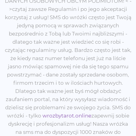
DANYCH OSOBOWYCH OBCYM PODMIOTOM! < -
>czytaj zawsze Regulamin i po jego akceptacji
korzystaj z usług! SMS do wróżki często jest Twoją
jedyną pomocą w sprawach związanych
bezpośrednio z Tobą lub Twoimi najbliższymi -
dlatego tak ważne jest wiedzieć co się robi -
czytając regulaminy usług. Bardzo często jest tak,
że kiedy nasz numer telefonu jest już na liście
jasno mówiąc spamowej nie da się tego spamu
powstrzymać - dane zostały sprzedane osobom,
firmom trzecim i to w ilościach hurtowych.
Dlatego tak ważne jest byś mógł obdażyć
zaufaniem portal, na który wysyłasz wiadomość i
dzielisz się problemami ze swojego życia. SMS do
wrózki - tylko
wrozbytarot.online
zapewnij sobie
dyskrecję i profesjonalizm usług! Nasza wróżka
na sms ma do dyspozycji 1000 znaków do