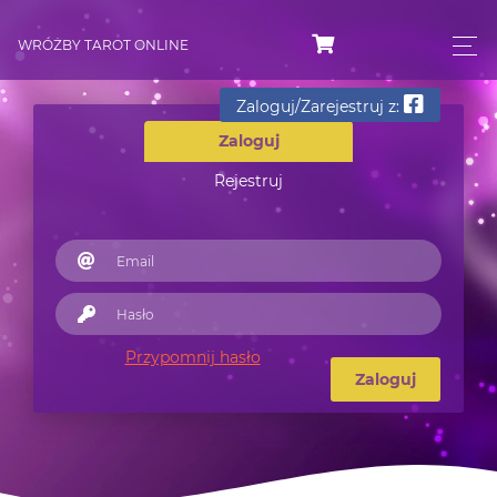
WRÓŻBY TAROT ONLINE
Zaloguj/Zarejestruj z:
Zaloguj
Rejestruj
Przypomnij hasło
Zaloguj