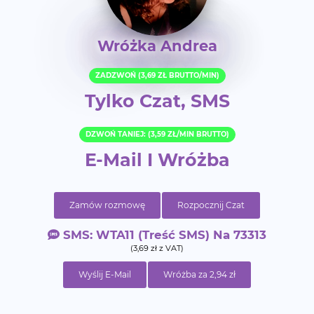
Wróżka Andrea
ZADZWOŃ (3,69 ZŁ BRUTTO/MIN)
Tylko Czat, SMS
DZWOŃ TANIEJ: (3,59 ZŁ/MIN BRUTTO)
E-Mail I Wróżba
Zamów rozmowę
Rozpocznij Czat
SMS: WTA11 (treść SMS) Na 73313
(3,69 zł z VAT)
Wyślij E-Mail
Wróżba za 2,94 zł