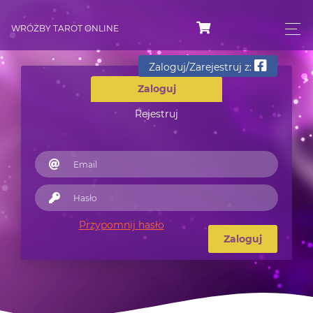
WRÓŻBY TAROT ONLINE
Zaloguj/Zarejestruj z:
Zaloguj
Rejestruj
Przypomnij hasło
Zaloguj