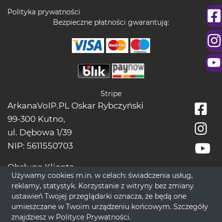
Polityka prywatności
Bezpieczne płatności gwarantują:
Stripe
ArkanaVoIP.PL Oskar Rybczyński
99-300 Kutno,
ul. Dębowa 1/39
NIP: 5611550703
Obsługa Klienta
Używamy cookies m.in. w celach: świadczenia usług,
tel.:
+48228966666
reklamy, statystyk. Korzystanie z witryny bez zmiany
bok[@]wrozbytarot.online
ustawień Twojej przeglądarki oznacza, że będą one
umieszczane w Twoim urządzeniu końcowym. Szczegóły
znajdziesz w
Polityce Prywatności
.