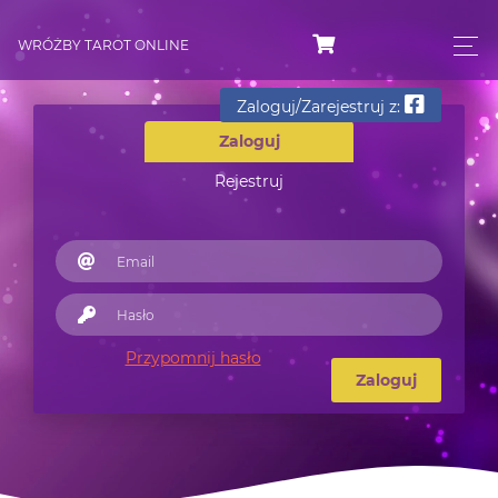
WRÓŻBY TAROT ONLINE
Zaloguj/Zarejestruj z:
Zaloguj
Rejestruj
Przypomnij hasło
Zaloguj