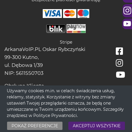
Stripe
ArkanaVoIP.PL Oskar Rybczyński
99-300 Kutno,
ul. Dębowa 1/39
NIP: 5611550703
Obsługa Klienta
Używamy cookies m.in. w celach: świadczenia usług,
tel.:
+48228966666
reklamy, statystyk. Korzystanie z witryny bez zmiany
bok[@]wrozbytarot.online
ustawień Twojej przeglądarki oznacza, że będą one
umieszczane w Twoim urządzeniu końcowym. Szczegóły
znajdziesz w
Polityce Prywatności
.
© 2017-2026 WrozbyTarot.Online - Nowoczesne Spojrzenie na
ponadczasową Ezoterykę.
POKAŻ PREFERENCJE
AKCEPTUJ WSZYSTKIE