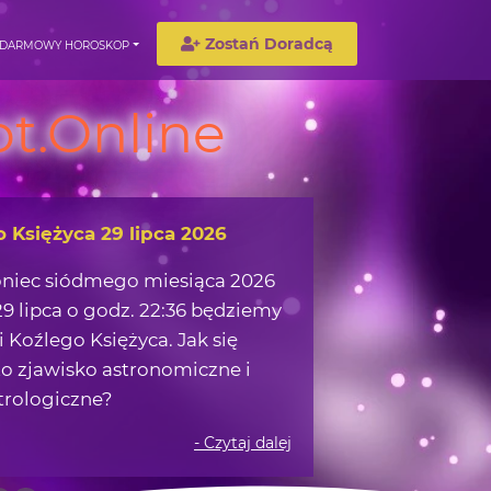
Zostań Doradcą
DARMOWY HOROSKOP
t.Online
o Księżyca 29 lipca 2026
oniec siódmego miesiąca 2026
9 lipca o godz. 22:36 będziemy
 Koźlego Księżyca. Jak się
o zjawisko astronomiczne i
trologiczne?
- Czytaj dalej