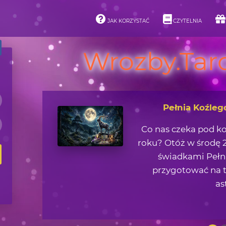
JAK KORZYSTAĆ
CZYTELNIA
Wrozby.Taro
Pełnia Koźleg
Co nas czeka pod k
roku? Otóż w środę 2
świadkami Pełni
przygotować na t
as