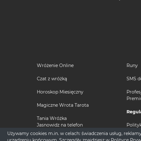
Wróżenie Online
Runy
Czat z wróżką
SMS d
Horoskop Miesięczny
Profes
Prem
Magiczne Wrota Tarota
Regul
Tania Wróżka
Jasnowidz na telefon
Polity
Używamy cookies m.in. w celach: świadczenia usług, reklamy
urządzeniu końcowym. Szczegóły znajdziesz w
Polityce Pry