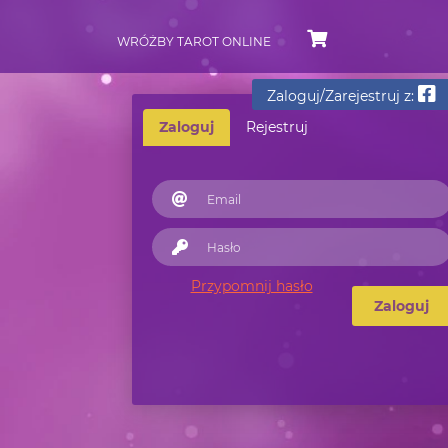
WRÓŻBY TAROT ONLINE
Zaloguj/Zarejestruj z:
Zaloguj
Rejestruj
Przypomnij hasło
Zaloguj