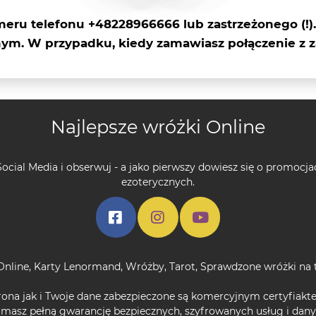
meru telefonu +48228966666 lub
zastrzeżonego (!)
ym. W przypadku, kiedy zamawiasz połączenie z 
Najlepsze wróżki Online
ocial Media i obserwuj - a jako pierwszy dowiesz się o promocja
ezoterycznych.
Online
,
Karty Lenormand
,
Wróżby
,
Tarot
,
Sprawdzone wróżki na 
rona jak i Twoje dane zabezpieczone są komercyjnym certyfiakt
 masz pełną gwarancję bezpiecznych, szyfrowanych usług i da