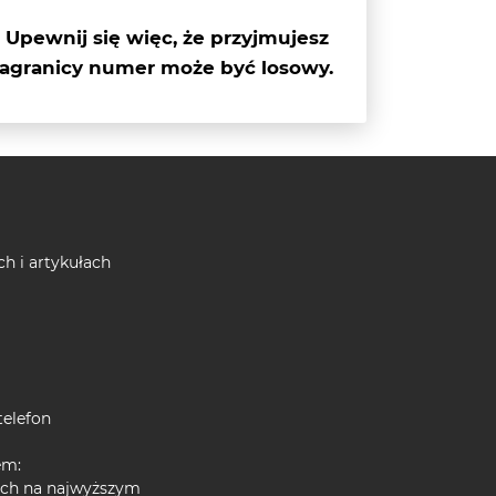
. Upewnij się więc, że przyjmujesz
zagranicy numer może być losowy.
ch i artykułach
telefon
em:
nych na najwyższym