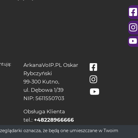
tują:
ArkanaVoIP.PL Oskar
Rybczyński
99-300 Kutno,
ul. Dębowa 1/39
NIP: 5611550703
Obsługa Klienta
tel.:
+48228966666
bok[@]wrozbytarot.online
przeglądarki oznacza, że będą one umieszczane w Twoim