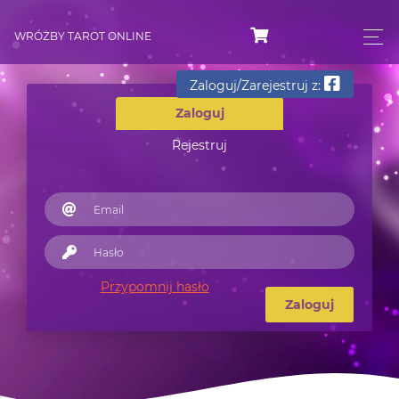
WRÓŻBY TAROT ONLINE
Zaloguj/Zarejestruj z:
Zaloguj
Rejestruj
Przypomnij hasło
Zaloguj