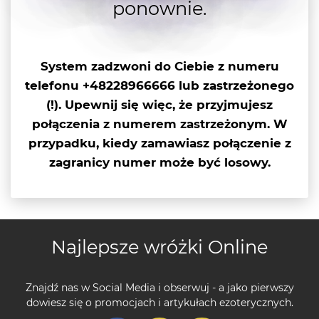
ponownie.
System zadzwoni do Ciebie z numeru
telefonu +48228966666 lub
zastrzeżonego
(!)
. Upewnij się więc, że przyjmujesz
połączenia z numerem zastrzeżonym. W
przypadku, kiedy zamawiasz połączenie z
zagranicy numer może być losowy.
Najlepsze wróżki Online
Znajdź nas w Social Media i obserwuj - a jako pierwszy
dowiesz się o promocjach i artykułach ezoterycznych.