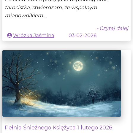
tarocistka, stwierdzam, że wspólnym
mianownikiem...
- Czytaj dalej
Wróżka Jaśmina
03-02-2026
Pełnia Śnieżnego Księżyca 1 lutego 2026