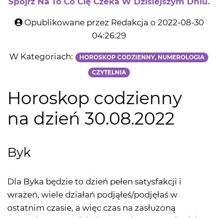
Spójrz Na To Co Cię Czeka W Dzisiejszym Dniu.
Opublikowane przez Redakcja o 2022-08-30
04:26:29
W Kategoriach:
HOROSKOP CODZIENNY, NUMEROLOGIA
CZYTELNIA
Horoskop codzienny
na dzień 30.08.2022
Byk
Dla Byka będzie to dzień pełen satysfakcji i
wrażeń, wiele działań podjąłeś/podjęłaś w
ostatnim czasie, a więc czas na zasłużoną