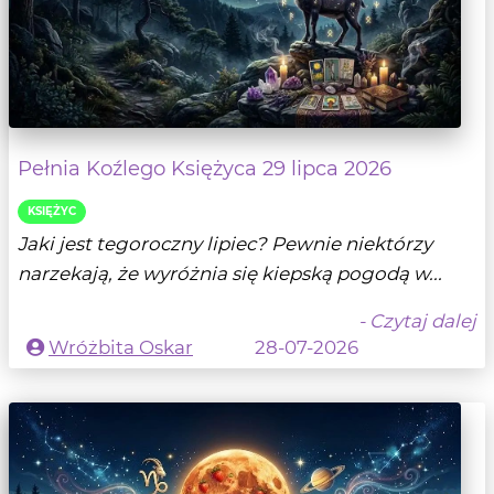
Pełnia Koźlego Księżyca 29 lipca 2026
KSIĘŻYC
Jaki jest tegoroczny lipiec? Pewnie niektórzy
narzekają, że wyróżnia się kiepską pogodą w...
- Czytaj dalej
Wróżbita Oskar
28-07-2026