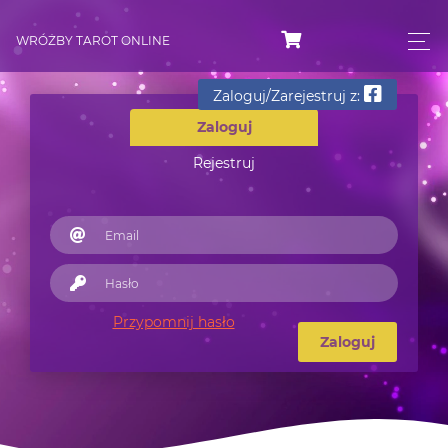
WRÓŻBY TAROT ONLINE
Zaloguj/Zarejestruj z:
Zaloguj
Rejestruj
Przypomnij hasło
Zaloguj