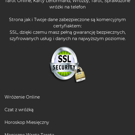
Tarot Online
,
Karty Lenormand
,
Wróżby
,
Tarot
,
Sprawdzone
wróżki na telefon
Strona jak i Twoje dane zabezpieczone są komercyjnym
certyfiaktem:
SSL, dzięki czemu masz pełną gwarancję bezpiecznych,
szyfrowanych usług i danych na najwyższym poziomie.
Wróżenie Online
Czat z wróżką
Horoskop Miesięczny
Magiczne Wrota Tarota