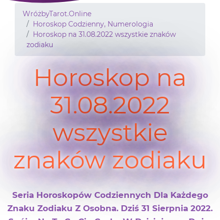
WróżbyTarot.Online
Horoskop Codzienny, Numerologia
Horoskop na 31.08.2022 wszystkie znaków
zodiaku
Horoskop na
31.08.2022
wszystkie
znaków zodiaku
Seria Horoskopów Codziennych Dla Każdego
Znaku Zodiaku Z Osobna. Dziś 31 Sierpnia 2022.