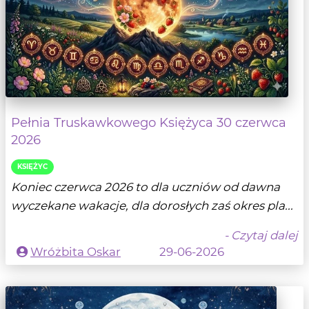
Pełnia Truskawkowego Księżyca 30 czerwca
2026
KSIĘŻYC
Koniec czerwca 2026 to dla uczniów od dawna
wyczekane wakacje, dla dorosłych zaś okres pla...
- Czytaj dalej
Wróżbita Oskar
29-06-2026