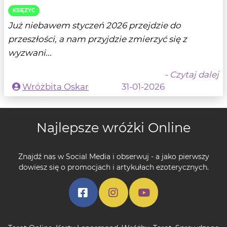
KSIĘŻYC
Już niebawem styczeń 2026 przejdzie do
przeszłości, a nam przyjdzie zmierzyć się z
wyzwani...
- Czytaj dalej
Wróżbita Oskar
31-01-2026
Najlepsze wróżki Online
Znajdź nas w Social Media i obserwuj - a jako pierwszy
dowiesz się o promocjach i artykułach ezoterycznych.