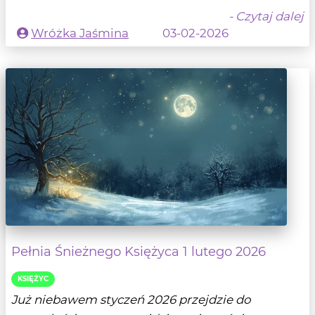
- Czytaj dalej
Wróżka Jaśmina
03-02-2026
Pełnia Śnieżnego Księżyca 1 lutego 2026
KSIĘŻYC
Już niebawem styczeń 2026 przejdzie do