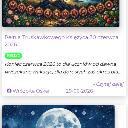
Pełnia Truskawkowego Księżyca 30 czerwca
2026
KSIĘŻYC
Koniec czerwca 2026 to dla uczniów od dawna
wyczekane wakacje, dla dorosłych zaś okres pla...
- Czytaj dalej
Wróżbita Oskar
29-06-2026