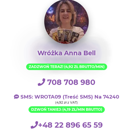
Wróżka Anna Bell
ZADZWOŃ TERAZ! (4,92 ZŁ BRUTTO/MIN)
708 708 980
SMS: WROTA09 (treść SMS) Na 74240
(4,92 zł z VAT)
DZWOŃ TANIEJ: (4,19 ZŁ/MIN BRUTTO)
+48 22 896 65 59