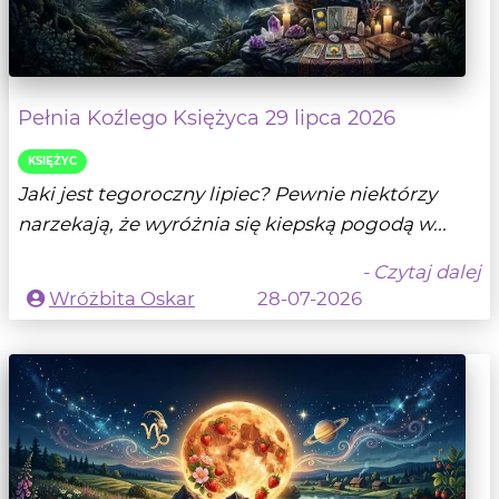
Pełnia Koźlego Księżyca 29 lipca 2026
KSIĘŻYC
Jaki jest tegoroczny lipiec? Pewnie niektórzy
narzekają, że wyróżnia się kiepską pogodą w...
- Czytaj dalej
Wróżbita Oskar
28-07-2026