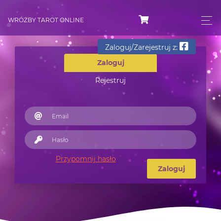
WRÓŻBY TAROT ONLINE
Zaloguj/Zarejestruj z:
Zaloguj
Rejestruj
Przypomnij hasło
Zaloguj