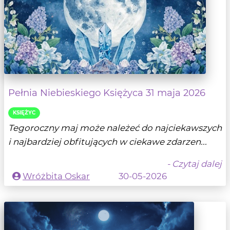
Pełnia Niebieskiego Księżyca 31 maja 2026
KSIĘŻYC
Tegoroczny maj może należeć do najciekawszych
i najbardziej obfitujących w ciekawe zdarzen...
- Czytaj dalej
Wróżbita Oskar
30-05-2026