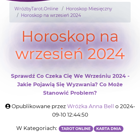
WróżbyTarot.Online
Horoskop Miesięczny
Horoskop na wrzesień 2024
Horoskop na
wrzesień 2024
Sprawdź Co Czeka Cię We Wrześniu 2024 -
Jakie Pojawią Się Wyzwania? Co Może
Stanowić Problem?
Opublikowane przez
Wróżka Anna Bell
o 2024-
09-10 12:44:50
W Kategoriach:
TAROT ONLINE
KARTA DNIA