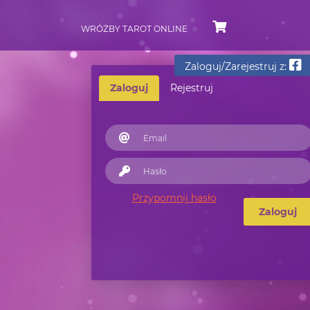
WRÓŻBY TAROT ONLINE
Zaloguj/Zarejestruj z:
Zaloguj
Rejestruj
Przypomnij hasło
Zaloguj