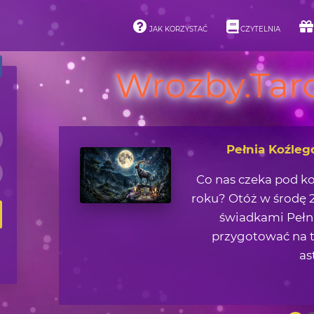
JAK KORZYSTAĆ
CZYTELNIA
Wrozby.Taro
Pełnia Koźleg
Co nas czeka pod k
roku? Otóż w środę 2
świadkami Pełni
przygotować na t
as