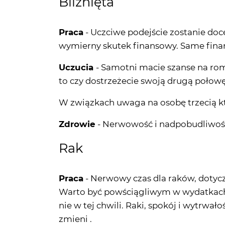
Bliźnięta
Praca
- Uczciwe podejście zostanie doc
wymierny skutek finansowy. Same finan
Uczucia
- Samotni macie szanse na ro
to czy dostrzeżecie swoją drugą połowę
W związkach uwaga na osobę trzecią k
Zdrowie
- Nerwowość i nadpobudliwość
Rak
Praca
- Nerwowy czas dla raków, dotyc
Warto być powściągliwym w wydatkach 
nie w tej chwili. Raki, spokój i wytrwał
zmieni .