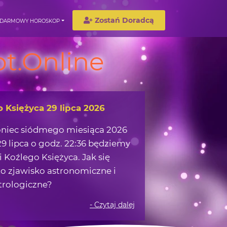
Zostań Doradcą
DARMOWY HOROSKOP
t.Online
o Księżyca 29 lipca 2026
oniec siódmego miesiąca 2026
9 lipca o godz. 22:36 będziemy
 Koźlego Księżyca. Jak się
o zjawisko astronomiczne i
trologiczne?
- Czytaj dalej