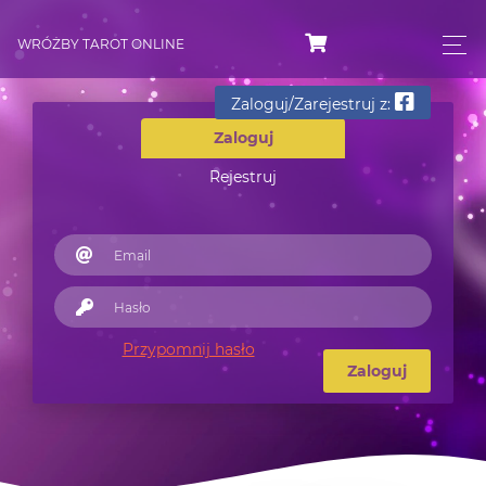
WRÓŻBY TAROT ONLINE
Zaloguj/Zarejestruj z:
Zaloguj
Rejestruj
Przypomnij hasło
Zaloguj