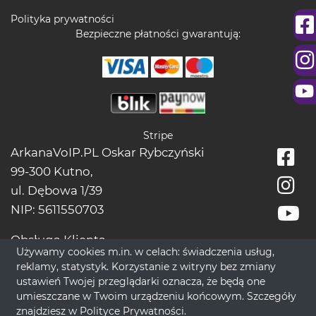
Polityka prywatności
Bezpieczne płatności gwarantują:
Stripe
ArkanaVoIP.PL Oskar Rybczyński
99-300 Kutno,
ul. Dębowa 1/39
NIP: 5611550703
Obsługa Klienta
Używamy cookies m.in. w celach: świadczenia usług,
tel.:
+48228966666
reklamy, statystyk. Korzystanie z witryny bez zmiany
bok[@]wrozbytarot.online
ustawień Twojej przeglądarki oznacza, że będą one
umieszczane w Twoim urządzeniu końcowym. Szczegóły
znajdziesz w
Polityce Prywatności
.