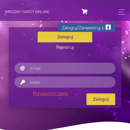
WRÓŻBY TAROT ONLINE
Zaloguj/Zarejestruj z:
Zaloguj
Rejestruj
Przypomnij hasło
Zaloguj