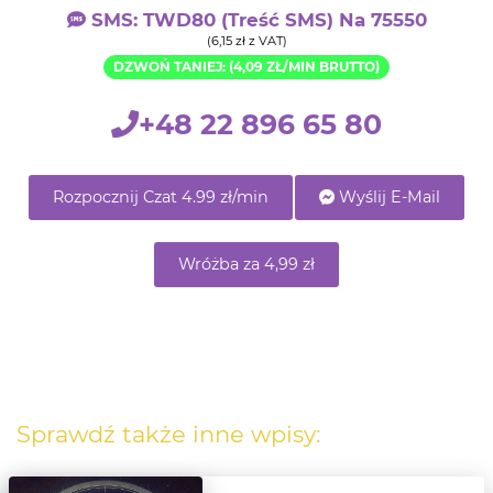
SMS: TWD80 (treść SMS) Na 75550
(6,15 zł z VAT)
DZWOŃ TANIEJ: (4,09 ZŁ/MIN BRUTTO)
+48 22 896 65 80
Rozpocznij Czat 4.99 zł/min
Wyślij E-Mail
Wróżba za 4,99 zł
Sprawdź także inne wpisy: