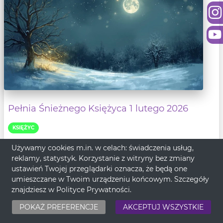
Pełnia Śnieżnego Księżyca 1 lutego 2026
KSIĘŻYC
Już niebawem styczeń 2026 przejdzie do
Używamy cookies m.in. w celach: świadczenia usług,
przeszłości, a nam przyjdzie zmierzyć się z
reklamy, statystyk. Korzystanie z witryny bez zmiany
ustawień Twojej przeglądarki oznacza, że będą one
wyzwani...
umieszczane w Twoim urządzeniu końcowym. Szczegóły
znajdziesz w
Polityce Prywatności
.
- Czytaj dalej
Wróżbita Oskar
31-01-2026
POKAŻ PREFERENCJE
AKCEPTUJ WSZYSTKIE