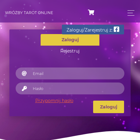
WRÓŻBY TAROT ONLINE
Zaloguj/Zarejestruj z:
Zaloguj
Rejestruj
Przypomnij hasło
Zaloguj