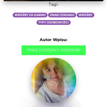
Tagi:
WRÓŻBY ZA DARMO
ZNAKI ZODIAKU
WRÓŻBY
TYPY OSOBOWOŚCI
Autor Wpisu:
TERAZ DOSTĘPNY! ZADZWOŃ!