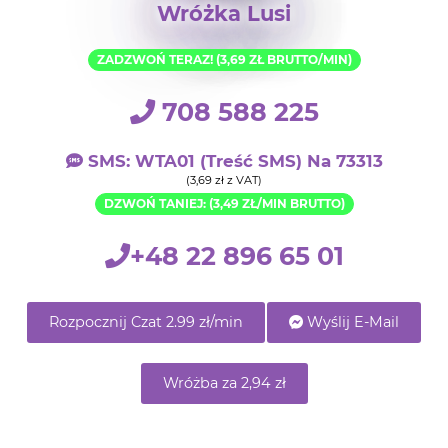
Wróżka Lusi
ZADZWOŃ TERAZ! (3,69 ZŁ BRUTTO/MIN)
708 588 225
SMS: WTA01 (treść SMS) Na 73313
(3,69 zł z VAT)
DZWOŃ TANIEJ: (3,49 ZŁ/MIN BRUTTO)
+48 22 896 65 01
Rozpocznij Czat 2.99 zł/min
Wyślij E-Mail
Wróżba za 2,94 zł