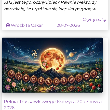
Jaki jest tegoroczny lipiec? Pewnie niektórzy
narzekają, że wyróżnia się kiepską pogodą w...
- Czytaj dalej
Wróżbita Oskar
28-07-2026
Pełnia Truskawkowego Księżyca 30 czerwca
2026