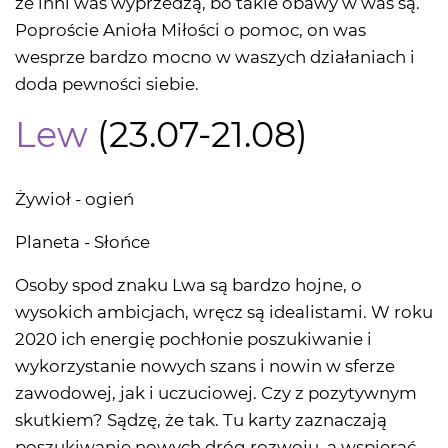
że inni was wyprzedzą, bo takie obawy w was są.
Poproście Anioła Miłości o pomoc, on was
wesprze bardzo mocno w waszych działaniach i
doda pewności siebie.
Lew
(23.07-21.08)
Żywioł - ogień
Planeta - Słońce
Osoby spod znaku Lwa są bardzo hojne, o
wysokich ambicjach, wręcz są idealistami. W roku
2020 ich energię pochłonie poszukiwanie i
wykorzystanie nowych szans i nowin w sferze
zawodowej, jak i uczuciowej. Czy z pozytywnym
skutkiem? Sądzę, że tak. Tu karty zaznaczają
poszukiwanie nowych dróg rozwoju, a wspierać