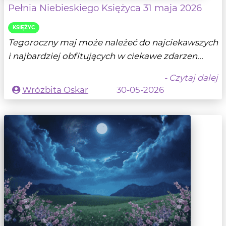
Pełnia Niebieskiego Księżyca 31 maja 2026
KSIĘŻYC
Tegoroczny maj może należeć do najciekawszych
i najbardziej obfitujących w ciekawe zdarzen...
- Czytaj dalej
Wróżbita Oskar
30-05-2026