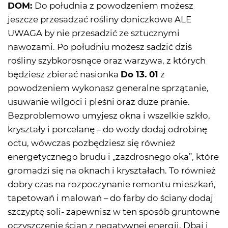
DOM:
Do południa z powodzeniem możesz
jeszcze przesadzać rośliny doniczkowe ALE
UWAGA by nie przesadzić ze sztucznymi
nawozami. Po południu możesz sadzić dziś
rośliny szybkorosnące oraz warzywa, z których
będziesz zbierać nasionka
Do 13. 01
z
powodzeniem wykonasz generalne sprzątanie,
usuwanie wilgoci i pleśni oraz duże pranie.
Bezproblemowo umyjesz okna i wszelkie szkło,
kryształy i porcelanę – do wody dodaj odrobinę
octu, wówczas pozbędziesz się również
energetycznego brudu i „zazdrosnego oka”, które
gromadzi się na oknach i kryształach. To również
dobry czas na rozpoczynanie remontu mieszkań,
tapetowań i malowań – do farby do ściany dodaj
szczyptę soli- zapewnisz w ten sposób gruntowne
oczyszczenie ścian z negatywnej energii. Dbaj i