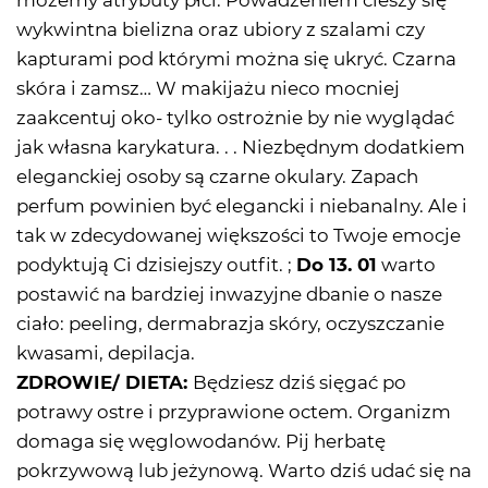
możemy atrybuty płci. Powadzeniem cieszy się
wykwintna bielizna oraz ubiory z szalami czy
kapturami pod którymi można się ukryć. Czarna
skóra i zamsz… W makijażu nieco mocniej
zaakcentuj oko- tylko ostrożnie by nie wyglądać
jak własna karykatura. . . Niezbędnym dodatkiem
eleganckiej osoby są czarne okulary. Zapach
perfum powinien być elegancki i niebanalny. Ale i
tak w zdecydowanej większości to Twoje emocje
podyktują Ci dzisiejszy outfit. ;
Do 13. 01
warto
postawić na bardziej inwazyjne dbanie o nasze
ciało: peeling, dermabrazja skóry, oczyszczanie
kwasami, depilacja.
ZDROWIE/ DIETA:
Będziesz dziś sięgać po
potrawy ostre i przyprawione octem. Organizm
domaga się węglowodanów. Pij herbatę
pokrzywową lub jeżynową. Warto dziś udać się na