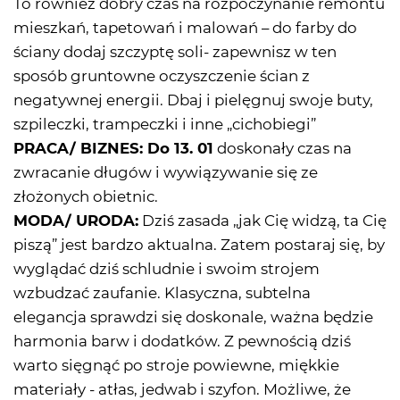
To również dobry czas na rozpoczynanie remontu
mieszkań, tapetowań i malowań – do farby do
ściany dodaj szczyptę soli- zapewnisz w ten
sposób gruntowne oczyszczenie ścian z
negatywnej energii. Dbaj i pielęgnuj swoje buty,
szpileczki, trampeczki i inne „cichobiegi”
PRACA/ BIZNES: Do 13. 01
doskonały czas na
zwracanie długów i wywiązywanie się ze
złożonych obietnic.
MODA/ URODA:
Dziś zasada „jak Cię widzą, ta Cię
piszą” jest bardzo aktualna. Zatem postaraj się, by
wyglądać dziś schludnie i swoim strojem
wzbudzać zaufanie. Klasyczna, subtelna
elegancja sprawdzi się doskonale, ważna będzie
harmonia barw i dodatków. Z pewnością dziś
warto sięgnąć po stroje powiewne, miękkie
materiały - atłas, jedwab i szyfon. Możliwe, że