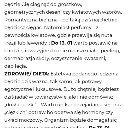
będzie Cię ciągnąć do groszków,
geometrycznych deseni czy kwiatowych wzorów.
Romantyczna bielizna – po taką dziś najchętniej
będziesz sięgać. Natomiast perfumy – z
pewnością kwiatowe, gdzie przewija się nuta
frezji lub lawendy. ;
Do 13. 01
warto postawić na
bardziej inwazyjne dbanie o nasze ciało: peeling,
dermabrazja skóry, oczyszczanie kwasami,
depilacja.
ZDROWIE/ DIETA:
Estetyka podanego jedzenia
będzie dziś ważna, tak samo jak potrawy
egzotyczne i luksusowe. Dużo chętniej będziesz
dziś jadać w towarzystwie, ale i nie odmówisz
„dokładeczki”… Warto unikać przejadania się oraz
„ciężkich” potraw bo odezwą się hormony czy
układ moczowy. Organizm będzie domagał się
potraw z dużą zawartością białka. ;
Do 13. 01