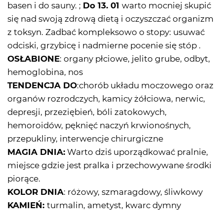
basen i do sauny. ;
Do 13. 01
warto mocniej skupić
się nad swoją zdrową dietą i oczyszczać organizm
z toksyn. Zadbać kompleksowo o stopy: usuwać
odciski, grzybicę i nadmierne pocenie się stóp .
OSŁABIONE
: organy płciowe, jelito grube, odbyt,
hemoglobina, nos
TENDENCJA DO
:chorób układu moczowego oraz
organów rozrodczych, kamicy żółciowa, nerwic,
depresji, przeziębień, bóli zatokowych,
hemoroidów, pęknięć naczyń krwionośnych,
przepukliny, interwencje chirurgiczne
MAGIA DNIA:
Warto dziś uporządkować pralnie,
miejsce gdzie jest pralka i przechowywane środki
piorące.
KOLOR DNIA
: różowy, szmaragdowy, śliwkowy
KAMIEŃ:
turmalin, ametyst, kwarc dymny