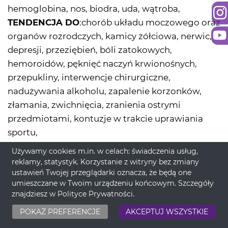
hemoglobina, nos, biodra, uda, wątroba,
TENDENCJA DO
:chorób układu moczowego oraz
organów rozrodczych, kamicy żółciowa, nerwic,
depresji, przeziębień, bóli zatokowych,
hemoroidów, pęknięć naczyń krwionośnych,
przepukliny, interwencje chirurgiczne,
nadużywania alkoholu, zapalenie korzonków,
złamania, zwichnięcia, zranienia ostrymi
przedmiotami, kontuzje w trakcie uprawiania
sportu,
MAGIA DNIA:
W dniu dzisiejszym warto odcinać
Używamy cookies m.in. w celach: świadczenia usług,
się od tłumionego gniewu, tłumionej urazy,
reklamy, statystyk. Korzystanie z witryny bez zmiany
ustawień Twojej przeglądarki oznacza, że będą one
mściwości, zazdrości lub zaborczości. Rytuał
umieszczane w Twoim urządzeniu końcowym. Szczegóły
wykonaj przy Naturalnej Świecy Czerwono-
znajdziesz w
Polityce Prywatności
.
Czarnej a w kominku zapachowym użyj Olejku
POKAŻ PREFERENCJE
AKCEPTUJ WSZYSTKIE
Lawendowego lub Akacjowego.