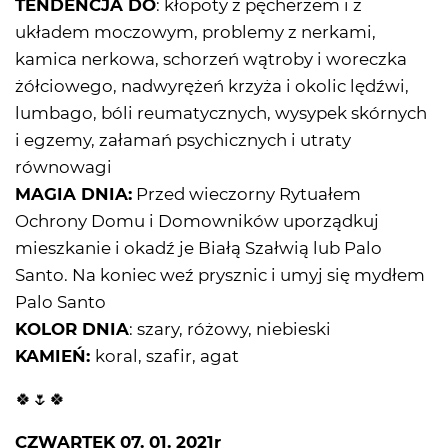
TENDENCJA DO
: kłopoty z pęcherzem i z
układem moczowym, problemy z nerkami,
kamica nerkowa, schorzeń wątroby i woreczka
żółciowego, nadwyrężeń krzyża i okolic lędźwi,
lumbago, bóli reumatycznych, wysypek skórnych
i egzemy, załamań psychicznych i utraty
równowagi
MAGIA DNIA:
Przed wieczorny Rytuałem
Ochrony Domu i Domowników uporządkuj
mieszkanie i okadź je Białą Szałwią lub Palo
Santo. Na koniec weź prysznic i umyj się mydłem
Palo Santo
KOLOR DNIA
: szary, różowy, niebieski
KAMIEŃ:
koral, szafir, agat
🍀🌷🍀
CZWARTEK 07. 01. 2021r