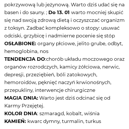
pokrzywową lub jeżynową. Warto dziś udać się na
basen i do sauny. ;
Do 13. 01
warto mocniej skupić
się nad swoją zdrową dietą i oczyszczać organizm
z toksyn. Zadbać kompleksowo o stopy: usuwać
odciski, grzybicę i nadmierne pocenie się stóp
OSŁABIONE:
organy płciowe, jelito grube, odbyt,
hemoglobina, nos
TENDENCJA DO
:chorób układu moczowego oraz
organów rozrodczych, kamicy żółciowa, nerwic,
depresji, przeziębień, bóli zatokowych,
hemoroidów, pęknięć naczyń krwionośnych,
przepukliny, interwencje chirurgiczne
MAGIA DNIA:
Warto jest dziś odcinać się od
Karmy Przejętej.
KOLOR DNIA
: szmaragd, kobalt, wiśnia
KAMIEŃ:
kwarc dymny, turmalin, turkus