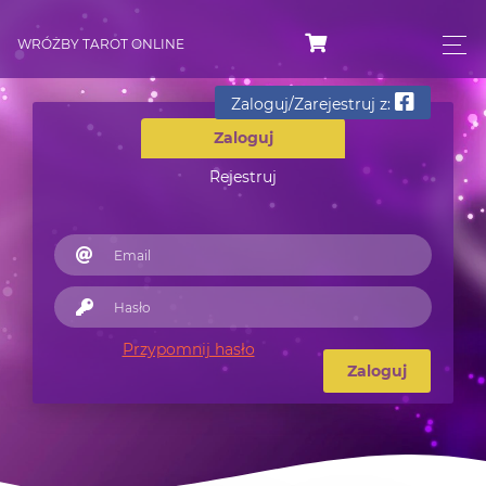
WRÓŻBY TAROT ONLINE
Zaloguj/Zarejestruj z:
Zaloguj
Rejestruj
Przypomnij hasło
Zaloguj