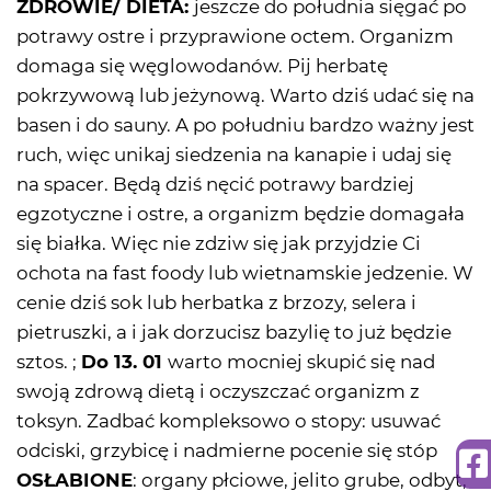
ZDROWIE/ DIETA:
jeszcze do południa sięgać po
potrawy ostre i przyprawione octem. Organizm
domaga się węglowodanów. Pij herbatę
pokrzywową lub jeżynową. Warto dziś udać się na
basen i do sauny. A po południu bardzo ważny jest
ruch, więc unikaj siedzenia na kanapie i udaj się
na spacer. Będą dziś nęcić potrawy bardziej
egzotyczne i ostre, a organizm będzie domagała
się białka. Więc nie zdziw się jak przyjdzie Ci
ochota na fast foody lub wietnamskie jedzenie. W
cenie dziś sok lub herbatka z brzozy, selera i
pietruszki, a i jak dorzucisz bazylię to już będzie
sztos. ;
Do 13. 01
warto mocniej skupić się nad
swoją zdrową dietą i oczyszczać organizm z
toksyn. Zadbać kompleksowo o stopy: usuwać
odciski, grzybicę i nadmierne pocenie się stóp
OSŁABIONE
: organy płciowe, jelito grube, odbyt,