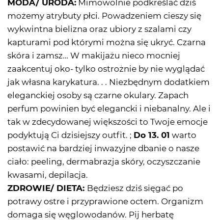
MODA/ URODA:
Mimowolnie podkreślać dziś
możemy atrybuty płci. Powadzeniem cieszy się
wykwintna bielizna oraz ubiory z szalami czy
kapturami pod którymi można się ukryć. Czarna
skóra i zamsz… W makijażu nieco mocniej
zaakcentuj oko- tylko ostrożnie by nie wyglądać
jak własna karykatura. . . Niezbędnym dodatkiem
eleganckiej osoby są czarne okulary. Zapach
perfum powinien być elegancki i niebanalny. Ale i
tak w zdecydowanej większości to Twoje emocje
podyktują Ci dzisiejszy outfit. ;
Do 13. 01
warto
postawić na bardziej inwazyjne dbanie o nasze
ciało: peeling, dermabrazja skóry, oczyszczanie
kwasami, depilacja.
ZDROWIE/ DIETA:
Będziesz dziś sięgać po
potrawy ostre i przyprawione octem. Organizm
domaga się węglowodanów. Pij herbatę