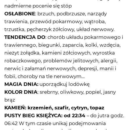
nadmierne pocenie się stóp
OSŁABIONE
: brzuch, podbrzusze, narządy
trawienia, przewód pokarmowy, wątroba,
trzustka, pęcherzyk żółciowy, układ nerwowy.
TENDENCJA DO
: chorób układu pokarmowego i
trawiennego, biegunki, zaparcia, kolki, wzdęcia,
nieżyt żołądka, kamieni żółciowych, wyrostka
robaczkowego, problemów jelitowych, alergii,
nerwic i załamań nerwowych, depresji, manii i
fobii, choroby na tle nerwowym…
MAGIA DNIA:
uporządkuj lodówkę
KOLOR DNIA
: srebrny, oliwkowy, popiel, jasny
brąz
KAMIEŃ:
krzemień, szafir, cytryn, topaz
PUSTY BIEG KSIĘŻYCA: od 22:34
– do jutra godz.
06:42 W tym czasie unikaj podejmowania