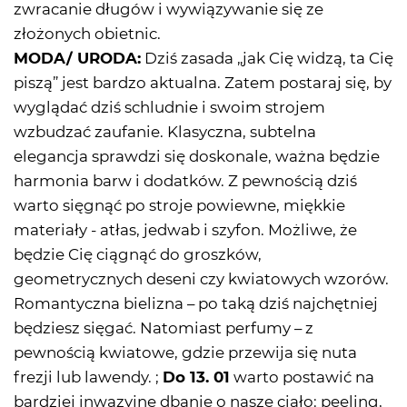
zwracanie długów i wywiązywanie się ze
złożonych obietnic.
MODA/ URODA:
Dziś zasada „jak Cię widzą, ta Cię
piszą” jest bardzo aktualna. Zatem postaraj się, by
wyglądać dziś schludnie i swoim strojem
wzbudzać zaufanie. Klasyczna, subtelna
elegancja sprawdzi się doskonale, ważna będzie
harmonia barw i dodatków. Z pewnością dziś
warto sięgnąć po stroje powiewne, miękkie
materiały - atłas, jedwab i szyfon. Możliwe, że
będzie Cię ciągnąć do groszków,
geometrycznych deseni czy kwiatowych wzorów.
Romantyczna bielizna – po taką dziś najchętniej
będziesz sięgać. Natomiast perfumy – z
pewnością kwiatowe, gdzie przewija się nuta
frezji lub lawendy. ;
Do 13. 01
warto postawić na
bardziej inwazyjne dbanie o nasze ciało: peeling,