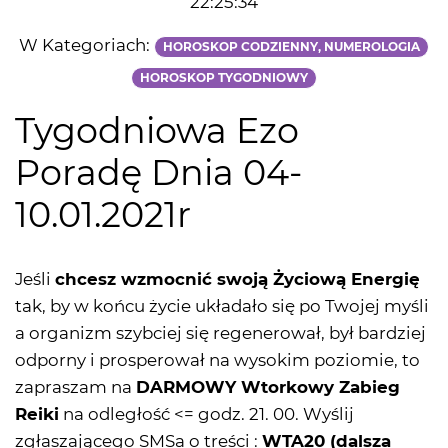
22:25:34
W Kategoriach:
HOROSKOP CODZIENNY, NUMEROLOGIA
HOROSKOP TYGODNIOWY
Tygodniowa Ezo
Poradę Dnia 04-
10.01.2021r
Jeśli
chcesz wzmocnić swoją Życiową Energię
tak, by w końcu życie układało się po Twojej myśli
a organizm szybciej się regenerował, był bardziej
odporny i prosperował na wysokim poziomie, to
zapraszam na
DARMOWY Wtorkowy Zabieg
Reiki
na odległość <= godz. 21. 00. Wyślij
zgłaszającego SMSa o treści :
WTA20 (dalsza