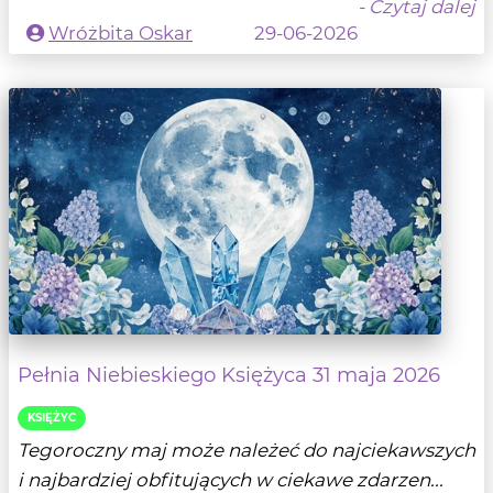
- Czytaj dalej
Wróżbita Oskar
29-06-2026
Pełnia Niebieskiego Księżyca 31 maja 2026
KSIĘŻYC
Tegoroczny maj może należeć do najciekawszych
i najbardziej obfitujących w ciekawe zdarzen...