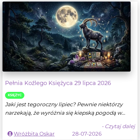
Pełnia Koźlego Księżyca 29 lipca 2026
KSIĘŻYC
Jaki jest tegoroczny lipiec? Pewnie niektórzy
narzekają, że wyróżnia się kiepską pogodą w...
- Czytaj dalej
Wróżbita Oskar
28-07-2026