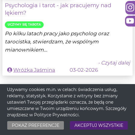
Psychologia i tarot - jak pracujemy nad
lękiem?
UCZYMY SIĘ TAROTA
Po kilku latach pracy jako psycholog oraz
tarocistka, stwierdzam, że wspólnym
mianownikiem...
- Czytaj dalej
Wróżka Jaśmina
03-02-2026
Używamy cookies m.in. w celach: świadczenia usług,
reklamy, statystyk. Korzystanie z witryny bez zmiany
ustawień Twojej przeglądarki oznacza, że będą one
umieszczane w Twoim urządzeniu końcowym. Szczegóły
znajdziesz w
Polityce Prywatności
.
POKAŻ PREFERENCJE
AKCEPTUJ WSZYSTKIE