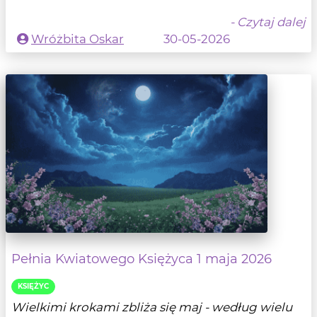
- Czytaj dalej
Wróżbita Oskar
30-05-2026
Pełnia Kwiatowego Księżyca 1 maja 2026
KSIĘŻYC
Wielkimi krokami zbliża się maj - według wielu