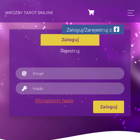
WRÓŻBY TAROT ONLINE
Zaloguj/Zarejestruj z:
Zaloguj
Rejestruj
Przypomnij hasło
Zaloguj