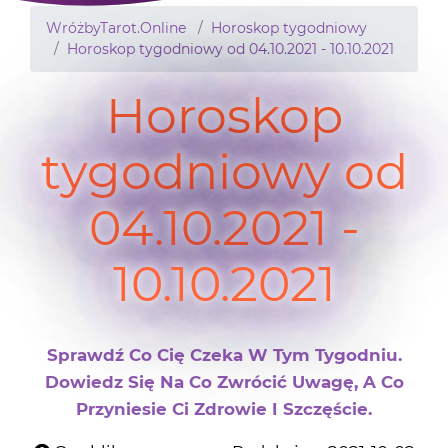
WróżbyTarot.Online
Horoskop tygodniowy
Horoskop tygodniowy od 04.10.2021 - 10.10.2021
Horoskop
tygodniowy od
04.10.2021 -
10.10.2021
Sprawdź Co Cię Czeka W Tym Tygodniu.
Dowiedz Się Na Co Zwrócić Uwagę, A Co
Przyniesie Ci Zdrowie I Szczęście.