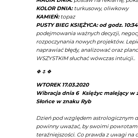
MAGIA DNIA:
postaw na reklamę, pokaż 
KOLOR DNIA:
turkusowy, oliwkowy
KAMIEŃ:
topaz
PUSTY BIEG KSIĘŻYCA: od godz. 10:34
podejmowania ważnych decyzji, negocj
rozpoczynania nowych projektów. Lepi
naprawiać błędy, analizować oraz pla
WSZYSTKIM słuchać wówczas intuicji..
🍀🌷🍀
WTOREK 17.03.2020
Wibracja dnia 6 Księżyc malejący w 
Słońce w znaku Ryb
Dzień pod względem astrologicznym du
powinny uważać, by swoimi powrotami d
teraźniejszości. Co prawda z uwagi na