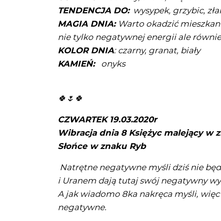
TENDENCJA DO:
wysypek, grzybic, z
MAGIA DNIA:
Warto okadzić mieszkanie
nie tylko negatywnej energii ale równie
KOLOR DNIA
: czarny, granat, biały
KAMIEŃ:
onyks
🍀🌷🍀
CZWARTEK 19.03.2020r
Wibracja dnia 8 Księżyc malejący w
Słońce w znaku Ryb
Natrętne negatywne myśli dziś nie będą
i Uranem dają tutaj swój negatywny wy
A jak wiadomo 8ka nakręca myśli, więc 
negatywne.