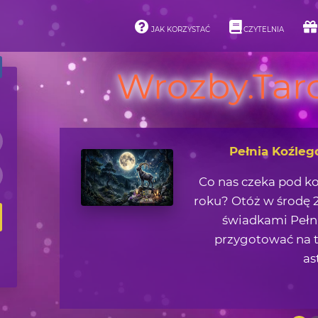
JAK KORZYSTAĆ
CZYTELNIA
Wrozby.Taro
Pełnia Koźleg
Co nas czeka pod k
roku? Otóż w środę 2
świadkami Pełni
przygotować na t
as