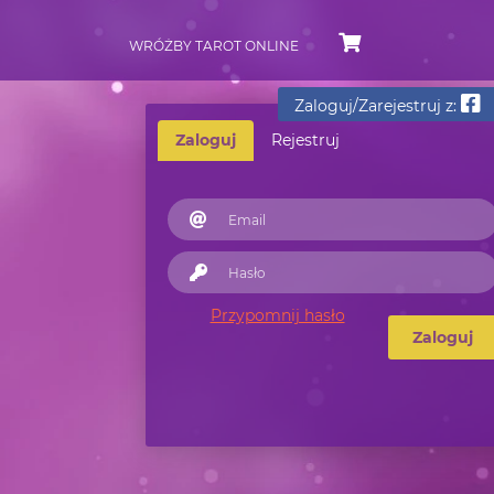
WRÓŻBY TAROT ONLINE
Zaloguj/Zarejestruj z:
Zaloguj
Rejestruj
Przypomnij hasło
Zaloguj