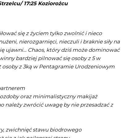
trzelcu/ 17:25 Koziorożcu
łować się z życiem tylko zwolnić i nieco
żeni, nierozgarnięci, nieczuli i braknie siły na
 się ujawni… Chaos, który dziś może dominować
winny bardziej pilnować się osoby z 5 w
 osoby z 3ką w Pentagramie Urodzeniowym
partnerem
 ozdoby oraz minimalistyczny makijaż
 należy zwrócić uwagę by nie przesadzać z
ry, zwichnięć stawu biodrowego