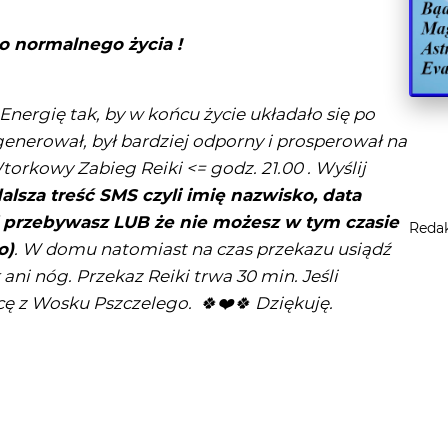
o normalnego życia !
Energię tak, by w końcu życie układało się po
generował, był bardziej odporny i prosperował na
rkowy Zabieg Reiki <= godz. 21.00 . Wyślij
lsza treść SMS czyli imię nazwisko, data
j przebywasz LUB że nie możesz w tym czasie
Reda
o)
. W domu natomiast na czas przekazu usiądź
 ani nóg. Przekaz Reiki trwa 30 min. Jeśli
ecę z Wosku Pszczelego. 🍀❤
🍀
Dziękuję.