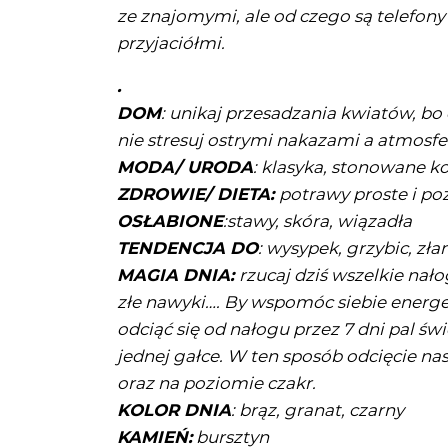
ze znajomymi, ale od czego są telefon
przyjaciółmi.
.
DOM
: unikaj przesadzania kwiatów, b
nie stresuj ostrymi nakazami a atmosf
MODA/ URODA
: klasyka, stonowane ko
ZDROWIE/ DIETA:
potrawy proste i po
OSŁABIONE
:stawy, skóra, wiązadła
TENDENCJA DO
:
wysypek, grzybic, zł
MAGIA DNIA:
rzucaj dziś wszelkie nałog
złe nawyki…. By wspomóc siebie energe
odciąć się od nałogu przez 7 dni pal św
jednej gałce. W ten sposób odcięcie n
oraz na poziomie czakr.
KOLOR DNIA
: brąz, granat, czarny
KAMIEŃ:
bursztyn