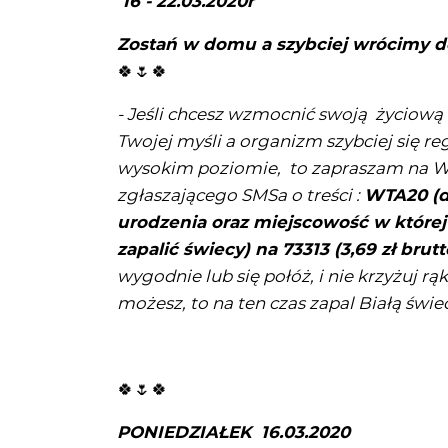
16 - 22.03.2020r
Zostań w domu a szybciej wrócimy d
🍀🌷🍀
- Jeśli chcesz wzmocnić swoją życiową 
Twojej myśli a organizm szybciej się re
wysokim poziomie, to zapraszam na Wto
zgłaszającego SMSa o treści :
WTA20 (da
urodzenia oraz miejscowość w które
zapalić świecy) na 73313 (3,69 zł brutt
wygodnie lub się połóż, i nie krzyżuj rąk
możesz, to na ten czas zapal Białą świ
🍀🌷🍀
PONIEDZIAŁEK 16.03.2020