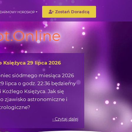
Zostań Doradcą
DARMOWY HOROSKOP
t.Online
o Księżyca 29 lipca 2026
oniec siódmego miesiąca 2026
9 lipca o godz. 22:36 będziemy
 Koźlego Księżyca. Jak się
o zjawisko astronomiczne i
trologiczne?
- Czytaj dalej