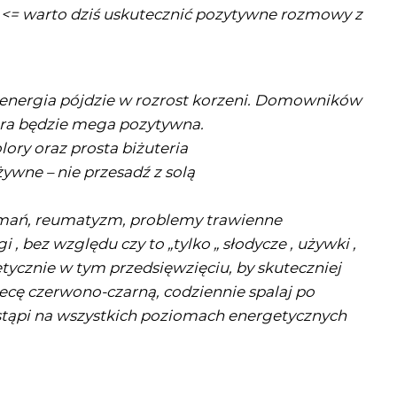
y <= warto dziś uskutecznić pozytywne rozmowy z
o energia pójdzie w rozrost korzeni. Domowników
era będzie mega pozytywna.
lory oraz prosta biżuteria
żywne – nie przesadź z solą
amań, reumatyzm, problemy trawienne
i , bez względu czy to „tylko „ słodycze , używki ,
tycznie w tym przedsięwzięciu, by skuteczniej
iecę czerwono-czarną, codziennie spalaj po
astąpi na wszystkich poziomach energetycznych