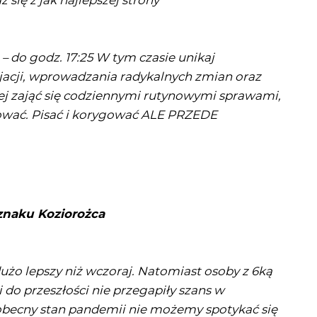
się z jak najlepszej strony
– do godz. 17:25 W tym czasie unikaj
acji, wprowadzania radykalnych zmian oraz
ej zająć się codziennymi rutynowymi sprawami,
nować. Pisać i korygować ALE PRZEDE
znaku Koziorożca
żo lepszy niż wczoraj. Natomiast osoby z 6ką
o przeszłości nie przegapiły szans w
 obecny stan pandemii nie możemy spotykać się