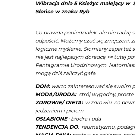
Wibracja dnia 5 Księżyc malejący w S
Słońce w znaku Ryb
Co prawda poniedziałek, ale nie radzę si
odpuścić. Możemy czuć się zmęczeni, znu
logiczne myślenie. Słomiany zapał też
nie jest najlepszym doradcą <= tutaj po
Pentagramie Urodzinowym. Natomiast
mogą dziś zaliczyć gafę.
DOM:
warto zainteresować się swoim 
MODA/URODA:
strój wygodny, proste
ZDROWIE/ DIETA:
w zdrowiu na pewno
jedzeniem i piciem
OSŁABIONE
: biodra i uda
TENDENCJA DO
: reumatyzmu, podag