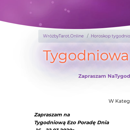
WróżbyTarot.Online
Horoskop tygodni
Tygodniowa 
Zapraszam NaTygodn
W Kateg
Zapraszam na
Tygodniową Ezo Poradę Dnia