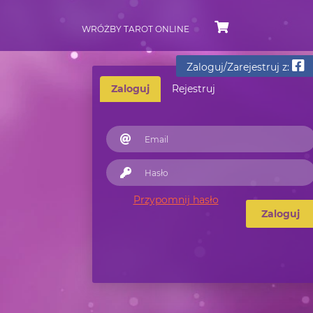
WRÓŻBY TAROT ONLINE
Zaloguj/Zarejestruj z:
Zaloguj
Rejestruj
Przypomnij hasło
Zaloguj