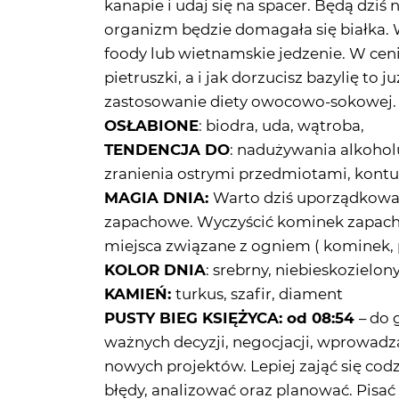
kanapie i udaj się na spacer. Będą dziś 
organizm będzie domagała się białka. Wi
foody lub wietnamskie jedzenie. W cenie
pietruszki, a i jak dorzucisz bazylię to j
zastosowanie diety owocowo-sokowej.
OSŁABIONE
: biodra, uda, wątroba,
TENDENCJA DO
: nadużywania alkohol
zranienia ostrymi przedmiotami, kontuz
MAGIA DNIA:
Warto dziś uporządkować 
zapachowe. Wyczyścić kominek zapacho
miejsca związane z ogniem ( kominek, pi
KOLOR DNIA
: srebrny, niebieskozielony,
KAMIEŃ:
turkus, szafir, diament
PUSTY BIEG KSIĘŻYCA: od 08:54
– do 
ważnych decyzji, negocjacji, wprowadz
nowych projektów. Lepiej zająć się c
błędy, analizować oraz planować. Pis