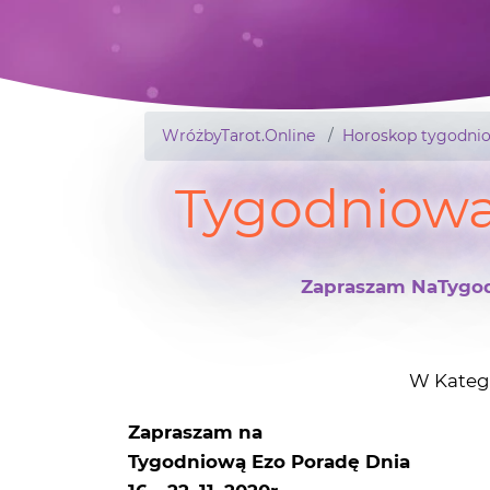
WróżbyTarot.Online
Horoskop tygodni
Tygodniowa 
Zapraszam NaTygodni
W Kateg
Zapraszam na
Tygodniową Ezo Poradę Dnia