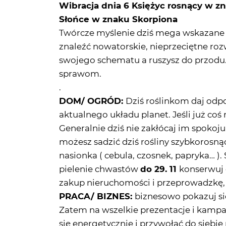
Wibracja dnia 6 Księżyc rosnący w zn
Słońce w znaku Skorpiona
Twórcze myślenie dziś mega wskazan
znaleźć nowatorskie, nieprzeciętne ro
swojego schematu a ruszysz do przodu
sprawom.
.
DOM/ OGRÓD:
Dziś roślinkom daj odpo
aktualnego układu planet. Jeśli już coś
Generalnie dziś nie zakłócaj im spokoj
możesz sadzić dziś rośliny szybkorosną
nasionka ( cebula, czosnek, papryka… ).
pielenie chwastów
do 29. 11
konserwuj 
zakup nieruchomości i przeprowadzkę, 
PRACA/ BIZNES:
biznesowo pokazuj si
Zatem na wszelkie prezentacje i kamp
się energetycznie i przywołać do siebi