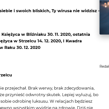
siebie i swoich bliskich, Ty wirusa nie widzisz -
a Księżyca w Bliźniaku 30. 11. 2020, ostatnia
ężyca w Strzelcu 14. 12. 2020, I Kwadra
 w Raku 30. 12. 2020
Reda
rzelcu
bie przejechał. Brak werwy, brak zdecydowania,
e przynieść odwrotny skutek. Lepiej wyluzuj, bo
 sobie odrobinę luksusu. W relacjach będziesz
 pewno wszystkim wyjdzie na zdrowie. Dziś nie