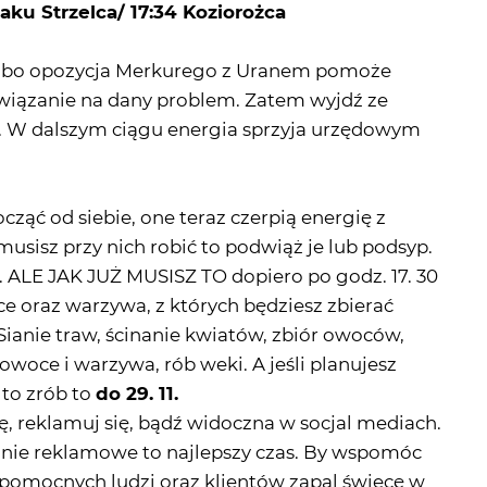
aku Strzelca/ 17:34 Koziorożca
e bo opozycja Merkurego z Uranem pomoże
związanie na dany problem. Zatem wyjdź ze
. W dalszym ciągu energia sprzyja urzędowym
cząć od siebie, one teraz czerpią energię z
 musisz przy nich robić to podwiąż je lub podsyp.
u. ALE JAK JUŻ MUSISZ TO dopiero po godz. 17. 30
ce oraz warzywa, z których będziesz zbierać
 Sianie traw, ścinanie kwiatów, zbiór owoców,
owoce i warzywa, rób weki. A jeśli planujesz
to zrób to
do 29. 11.
ę, reklamuj się, bądź widoczna w socjal mediach.
anie reklamowe to najlepszy czas. By wspomóc
e pomocnych ludzi oraz klientów zapal świecę w