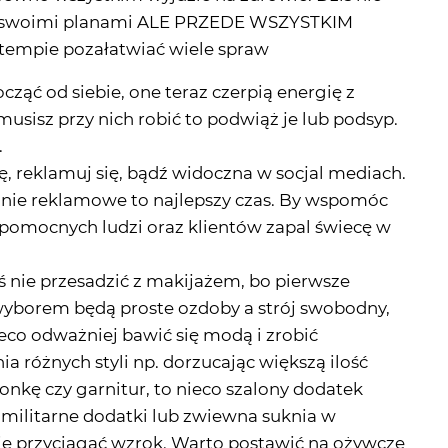
ędy swoimi planami ALE PRZEDE WSZYSTKIM
tempie pozałatwiać wiele spraw
cząć od siebie, one teraz czerpią energię z
 musisz przy nich robić to podwiąż je lub podsyp.
.
ę, reklamuj się, bądź widoczna w socjal mediach.
anie reklamowe to najlepszy czas. By wspomóc
e pomocnych ludzi oraz klientów zapal świecę w
ś nie przesadzić z makijażem, bo pierwsze
wyborem będą proste ozdoby a strój swobodny,
co odważniej bawić się modą i zrobić
 różnych styli np. dorzucając większą ilość
sonkę czy garnitur, to nieco szalony dodatek
 militarne dodatki lub zwiewna suknia w
zie przyciągać wzrok. Warto postawić na ożywcze