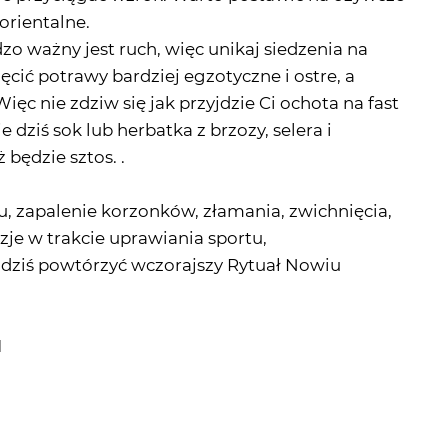
orientalne.
zo ważny jest ruch, więc unikaj siedzenia na
nęcić potrawy bardziej egzotyczne i ostre, a
ęc nie zdziw się jak przyjdzie Ci ochota na fast
 dziś sok lub herbatka z brzozy, selera i
ż będzie sztos. .
u, zapalenie korzonków, złamania, zwichnięcia,
je w trakcie uprawiania sportu,
ziś powtórzyć wczorajszy Rytuał Nowiu
d