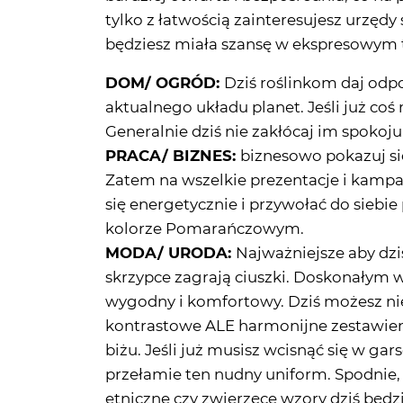
tylko z łatwością zainteresujesz urz
będziesz miała szansę w ekspresowym 
DOM/ OGRÓD:
Dziś roślinkom daj odpo
aktualnego układu planet. Jeśli już coś
Generalnie dziś nie zakłócaj im spokoju
PRACA/ BIZNES:
biznesowo pokazuj si
Zatem na wszelkie prezentacje i kamp
się energetycznie i przywołać do siebi
kolorze Pomarańczowym.
MODA/ URODA:
Najważniejsze aby dzi
skrzypce zagrają ciuszki. Doskonałym 
wygodny i komfortowy. Dziś możesz nie
kontrastowe ALE harmonijne zestawienia
biżu. Jeśli już musisz wcisnąć się w gar
przełamie ten nudny uniform. Spodnie,
etniczne czy zwierzęce wzory dziś będ