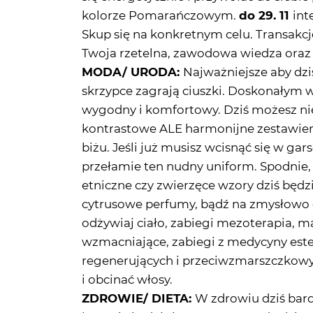
kolorze Pomarańczowym.
do 29. 11
int
Skup się na konkretnym celu. Transakcj
Twoja rzetelna, zawodowa wiedza oraz 
MODA/ URODA:
Najważniejsze aby dzi
skrzypce zagrają ciuszki. Doskonałym 
wygodny i komfortowy. Dziś możesz nie
kontrastowe ALE harmonijne zestawienia
biżu. Jeśli już musisz wcisnąć się w gar
przełamie ten nudny uniform. Spodnie,
etniczne czy zwierzęce wzory dziś będ
cytrusowe perfumy, bądź na zmysłowo o
odżywiaj ciało, zabiegi mezoterapia, ma
wzmacniające, zabiegi z medycyny estet
regenerujących i przeciwzmarszczkowyc
i obcinać włosy.
ZDROWIE/ DIETA:
W zdrowiu dziś bard