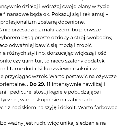
ensywnie działaj i wdrażaj swoje plany w życie.
e finansowe będą ok. Pokazuj się i reklamuj –
profesjonalizm zostaną docenione.
ś nie przesadzić z makijażem, bo pierwsze
wyborem będą proste ozdoby a strój swobodny,
co odważniej bawić się modą i zrobić
 różnych styli np. dorzucając większą ilość
sonkę czy garnitur, to nieco szalony dodatek
 militarne dodatki lub zwiewna suknia w
zie przyciągać wzrok. Warto postawić na ożywcze
rientalne. .
Do 29. 11
intensywnie nawilżaj i
ni i pedicure, stosuj kąpiele pobudzające i
ycznej; warto skupić się na zabiegach
h z naciskiem na szyję i dekolt. Warto farbować
zo ważny jest ruch, więc unikaj siedzenia na