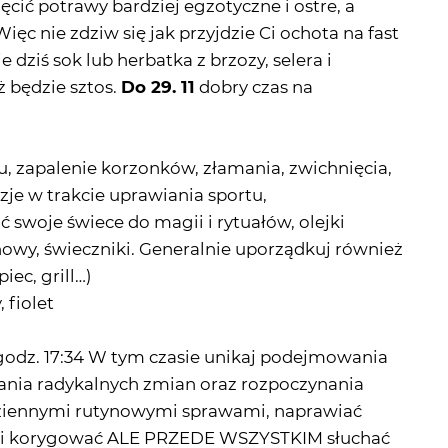
nęcić potrawy bardziej egzotyczne i ostre, a
ęc nie zdziw się jak przyjdzie Ci ochota na fast
 dziś sok lub herbatka z brzozy, selera i
uż będzie sztos.
Do 29. 11
dobry czas na
u, zapalenie korzonków, złamania, zwichnięcia,
je w trakcie uprawiania sportu,
swoje świece do magii i rytuałów, olejki
wy, świeczniki. Generalnie uporządkuj również
ec, grill…)
 fiolet
godz. 17:34 W tym czasie unikaj podejmowania
ania radykalnych zmian oraz rozpoczynania
odziennymi rutynowymi sprawami, naprawiać
ać i korygować ALE PRZEDE WSZYSTKIM słuchać