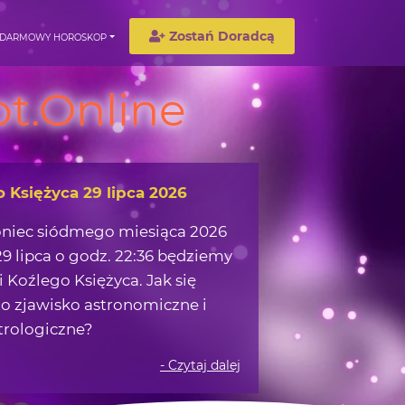
Zostań Doradcą
DARMOWY HOROSKOP
t.Online
o Księżyca 29 lipca 2026
oniec siódmego miesiąca 2026
9 lipca o godz. 22:36 będziemy
 Koźlego Księżyca. Jak się
o zjawisko astronomiczne i
trologiczne?
- Czytaj dalej