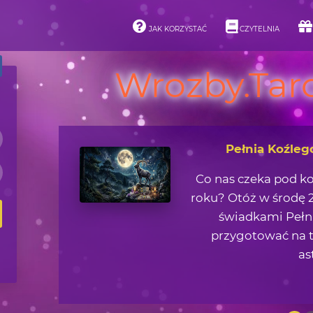
JAK KORZYSTAĆ
CZYTELNIA
Wrozby.Taro
Pełnia Koźleg
Co nas czeka pod k
roku? Otóż w środę 2
świadkami Pełni
przygotować na t
as