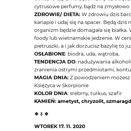
cytrusowe perfumy, bądź na zmysłowo 
ZDROWIE/ DIETA:
W zdrowiu dziś bard
kanapie i udaj się na spacer. Będą dziś 
organizm będzie domagała się białka. Wi
foody lub wietnamskie jedzenie. W cenie
pietruszki, a i jak dorzucisz bazylię to ju
OSŁABIONE
: biodra, uda, wątroba,
TENDENCJA DO
: nadużywania alkohol
zranienia ostrymi przedmiotami, kontuz
MAGIA DNIA:
Z powodzeniem możesz d
Księżyca w Skorpionie
KOLOR DNIA
: srebrny, turkus, szafir
KAMIEŃ:
ametyst, chryzolit, szmarag
🍀🌷🍀
WTOREK 17. 11. 2020