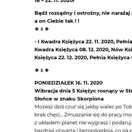
16 – 22. 11. 2020r
Bądź rozsądny i ostrożny, nie narażaj 
a on Ciebie tak ! !
🍀🌷🍀
- I Kwadra Księżyca 22. 11. 2020, Pełni
Kwadra Księżyca 08. 12. 2020, Nów Ksi
Księżyca 22. 12. 2020, Pełnia Księżyca
🍀🌷🍀
PONIEDZIAŁEK 16. 11. 2020
Wibracja dnia 5 Księżyc rosnący w St
Słońce w znaku Skorpiona
Możesz dziś czuć się jakby walec po To
brak chęci… Zmuszanie się do pracy moż
z układem planet nie wygrasz i podaruj
bardziej otwarta i bezpośrednia, co na