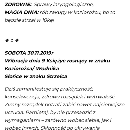
ZDROWIE:
.
Sprawy laryngologiczne,
MAGIA DNIA:
rób zakupy w koziorożcu, bo to
będzie strzał w 10kę!
🍀🌷🍀
SOBOTA 30.11.2019r
Wibracja dnia 9 Księżyc rosnący w znaku
Koziorożca/ Wodnika
Słońce w znaku Strzelca
Dziś zamanifestuje się praktyczność,
konsekwencja, zdrowy rozsądek i wytrwałość.
Zimny rozsądek potrafi zabić nawet najcieplejsze
uczucia. Pamiętaj, by nie przesadzić z
wymaganiami – zarówno wobec siebie, jak i
wobec innych. Skłonność do ukrywania