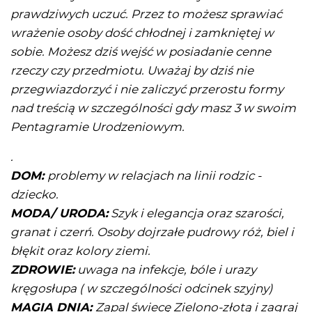
prawdziwych uczuć. Przez to możesz sprawiać
wrażenie osoby dość chłodnej i zamkniętej w
sobie. Możesz dziś wejść w posiadanie cenne
rzeczy czy przedmiotu. Uważaj by dziś nie
przegwiazdorzyć i nie zaliczyć przerostu formy
nad treścią w szczególności gdy masz 3 w swoim
Pentagramie Urodzeniowym.
.
DOM:
problemy w relacjach na linii rodzic -
dziecko
.
MODA/ URODA:
Szyk i elegancja oraz szarości,
granat i czerń. Osoby dojrzałe pudrowy róż, biel i
błękit oraz kolory ziemi.
ZDROWIE:
uwaga na infekcje, bóle i urazy
kręgosłupa ( w szczególności odcinek szyjny)
MAGIA DNIA:
Zapal świecę Zielono-złotą i zagraj