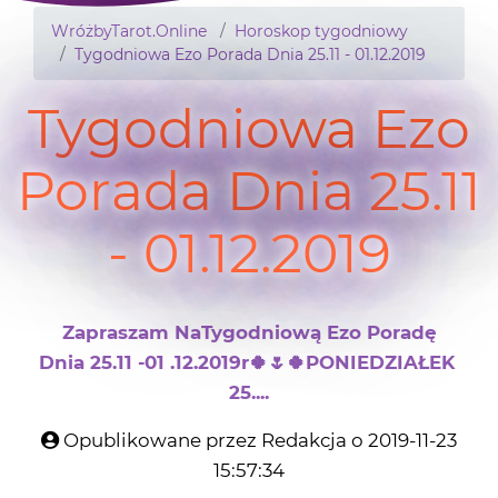
WróżbyTarot.Online
Horoskop tygodniowy
Tygodniowa Ezo Porada Dnia 25.11 - 01.12.2019
Tygodniowa Ezo
Porada Dnia 25.11
- 01.12.2019
Zapraszam NaTygodniową Ezo Poradę
Dnia 25.11 -01 .12.2019r🍀🌷🍀PONIEDZIAŁEK
25....
Opublikowane przez Redakcja o 2019-11-23
15:57:34