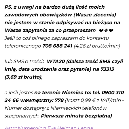
PS. z uwagi na bardzo dużą ilość moich
zawodowych obowiązków (Wasze zlecenia)
nie jestem w stanie odpisywać na bieżąco na
Wasze zapytania za co przepraszam
❤️
🍀❤️
Jeśli to coś pilnego zapraszam do kontaktu
telefonicznego
708 688 241
(4,26 zł brutto/min)
lub SMS o treści
: WTA20 (dalsza treść SMS czyli
imię, data urodzenia oraz pytanie) na 73313
(3,69 zł brutto),
a jeśli jesteś
na terenie Niemiec to: tel. 0900 310
24 66 wewnętrzny: 778
(koszt 0,99 € z VAT/min -
Numer dostępny z Niemieckich telefonów
stacjonarnych.
Pierwsza minuta bezpłatna)
AstroNumerolog Eva Hejman Lenga