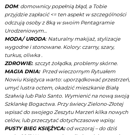
DOM
: domownicy popełnią błąd, a Tobie
przyjdzie zapłacić <= ten aspekt w szczególności
odczują osoby z 8ką w swoim Pentagramie
Urodzeniowym…
MODA/ URODA
: Naturalny makijaż, stylizacje
wygodne i stonowane. Kolory: czarny, szary,
turkus, oliwka .
ZDROWIE:
. szczyt żołądka, problemy skórne.
MAGIA DNIA:
Przed wieczornym Rytuałem
Nowiu Księżyca warto: uporządkować przestrzeń,
umyć lustra octem, okadzić mieszkanie Białą
Szałwią lub Palo Santo. Wymienić na nową swoją
Szklankę Bogactwa. Przy świecy Zielono-Złotej
wpisać do swojego Zeszytu Marzeń kilka nowych
celów, lub przeczytać dotychczasowe wpisy.
PUSTY BIEG KSIĘŻYCA:
od wczoraj – do dziś