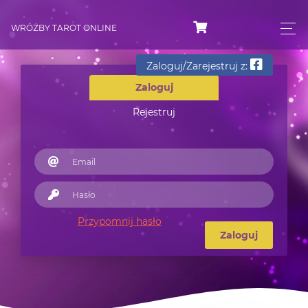
WRÓŻBY TAROT ONLINE
Zaloguj/Zarejestruj z:
Zaloguj
Rejestruj
Przypomnij hasło
Zaloguj