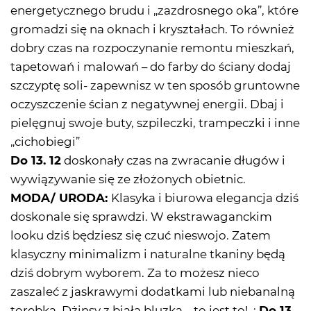
energetycznego brudu i „zazdrosnego oka”, które
gromadzi się na oknach i kryształach. To również
dobry czas na rozpoczynanie remontu mieszkań,
tapetowań i malowań – do farby do ściany dodaj
szczyptę soli- zapewnisz w ten sposób gruntowne
oczyszczenie ścian z negatywnej energii. Dbaj i
pielęgnuj swoje buty, szpileczki, trampeczki i inne
„cichobiegi”
Do 13. 12
doskonały czas na zwracanie długów i
wywiązywanie się ze złożonych obietnic.
MODA/ URODA:
Klasyka i biurowa elegancja dziś
doskonale się sprawdzi. W ekstrawaganckim
looku dziś będziesz się czuć nieswojo. Zatem
klasyczny minimalizm i naturalne tkaniny będą
dziś dobrym wyborem. Za to możesz nieco
zaszaleć z jaskrawymi dodatkami lub niebanalną
torebką. Dżinsy z białą bluzką – to jest to!. ;
Do 13.