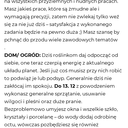
na wszystkich przyziemnych i nudnych pracach.
Masz jakieś prace, które są żmudne ale i
wymagają precyzji, zatem nie zwlekaj tylko weź
się za nie już dziś – satysfakcja z wykonanego
zadania będzie na pewno duża ;) Masz szansę by
pchnąć do przodu wiele zawodowych tematów
.
DOM/ OGRÓD:
Dziś roślinkom daj odpocząć od
siebie, one teraz czerpią energię z aktualnego
układu planet. Jeśli już coś musisz przy nich robić
to podwiąż je lub podsyp. Generalnie dziś nie
zakłócaj im spokoju.
Do 13. 12
z powodzeniem
wykonasz generalne sprzątanie, usuwanie
wilgoci i pleśni oraz duże pranie.
Bezproblemowo umyjesz okna i wszelkie szkło,
kryształy i porcelanę – do wody dodaj odrobinę
octu, wówczas pozbędziesz się również