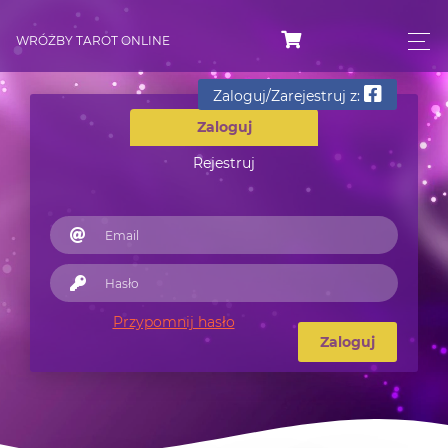
WRÓŻBY TAROT ONLINE
Zaloguj/Zarejestruj z:
Zaloguj
Rejestruj
Przypomnij hasło
Zaloguj