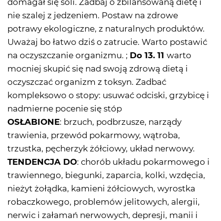
domagał się soli. Zadbaj o zbilansowaną dietę i
nie szalej z jedzeniem. Postaw na zdrowe
potrawy ekologiczne, z naturalnych produktów.
Uważaj bo łatwo dziś o zatrucie. Warto postawić
na oczyszczanie organizmu. ;
Do 13. 11
warto
mocniej skupić się nad swoją zdrową dietą i
oczyszczać organizm z toksyn. Zadbać
kompleksowo o stopy: usuwać odciski, grzybicę i
nadmierne pocenie się stóp
OSŁABIONE
: brzuch, podbrzusze, narządy
trawienia, przewód pokarmowy, wątroba,
trzustka, pęcherzyk żółciowy, układ nerwowy.
TENDENCJA DO
: chorób układu pokarmowego i
trawiennego, biegunki, zaparcia, kolki, wzdęcia,
nieżyt żołądka, kamieni żółciowych, wyrostka
robaczkowego, problemów jelitowych, alergii,
nerwic i załamań nerwowych, depresji, manii i