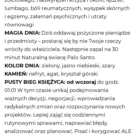
żółciowego, nadwyrężeń krzyża i okolic lędźwi,
lumbago, bóli reumatycznych, wysypek skórnych
i egzemy, załamań psychicznych i utraty
równowagi
MAGIA DNIA:
Dziś oddawaj pożyczone pieniądze
i przedmioty – postaraj się by nie Twoje rzeczy
wróciły do właściciela. Następnie zapal na 30
minut Naturalną świecę Palo Santo.
KOLOR DNIA
: zielony, jasno niebieski, szary
KAMIEŃ:
nefryt, agat, kryształ górski
PUSTY BIEG KSIĘŻYCA: od wczoraj
do godz.
01:01 W tym czasie unikaj podejmowania
ważnych decyzji, negocjacji, wprowadzania
radykalnych zmian oraz rozpoczynania nowych
projektów. Lepiej zająć się codziennymi
rutynowymi sprawami, naprawiać błędy,
analizować oraz planować. Pisać i korygować ALE