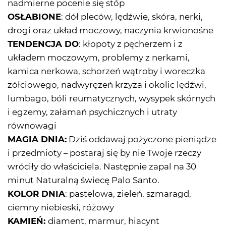
nadmierne pocenie się stóp
OSŁABIONE
: dół pleców, lędźwie, skóra, nerki,
drogi oraz układ moczowy, naczynia krwionośne
TENDENCJA DO
: kłopoty z pęcherzem i z
układem moczowym, problemy z nerkami,
kamica nerkowa, schorzeń wątroby i woreczka
żółciowego, nadwyrężeń krzyża i okolic lędźwi,
lumbago, bóli reumatycznych, wysypek skórnych
i egzemy, załamań psychicznych i utraty
równowagi
MAGIA DNIA:
Dziś oddawaj pożyczone pieniądze
i przedmioty – postaraj się by nie Twoje rzeczy
wróciły do właściciela. Następnie zapal na 30
minut Naturalną świecę Palo Santo.
KOLOR DNIA
: pastelowa, zieleń, szmaragd,
ciemny niebieski, różowy
KAMIEŃ:
diament, marmur, hiacynt