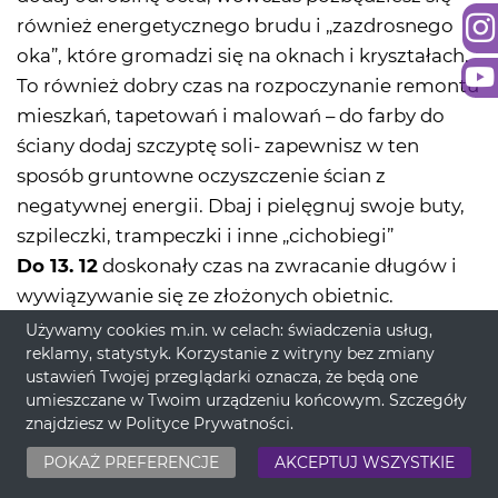
również energetycznego brudu i „zazdrosnego
oka”, które gromadzi się na oknach i kryształach.
To również dobry czas na rozpoczynanie remontu
mieszkań, tapetowań i malowań – do farby do
ściany dodaj szczyptę soli- zapewnisz w ten
sposób gruntowne oczyszczenie ścian z
negatywnej energii. Dbaj i pielęgnuj swoje buty,
szpileczki, trampeczki i inne „cichobiegi”
Do 13. 12
doskonały czas na zwracanie długów i
wywiązywanie się ze złożonych obietnic.
MODA/ URODA:
Mimowolnie podkreślać dziś
Używamy cookies m.in. w celach: świadczenia usług,
reklamy, statystyk. Korzystanie z witryny bez zmiany
możemy atrybuty płci. Powadzeniem cieszy się
ustawień Twojej przeglądarki oznacza, że będą one
wykwintna bielizna oraz ubiory z szalami czy
umieszczane w Twoim urządzeniu końcowym. Szczegóły
kapturami pod którymi można się ukryć. Czarna
znajdziesz w
Polityce Prywatności
.
skóra i zamsz… W makijażu nieco mocniej
POKAŻ PREFERENCJE
AKCEPTUJ WSZYSTKIE
zaakcentuj oko- tylko ostrożnie by nie wyglądać