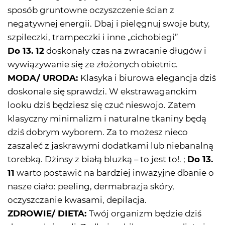
sposób gruntowne oczyszczenie ścian z
negatywnej energii. Dbaj i pielęgnuj swoje buty,
szpileczki, trampeczki i inne „cichobiegi”
Do 13. 12
doskonały czas na zwracanie długów i
wywiązywanie się ze złożonych obietnic.
MODA/ URODA:
Klasyka i biurowa elegancja dziś
doskonale się sprawdzi. W ekstrawaganckim
looku dziś będziesz się czuć nieswojo. Zatem
klasyczny minimalizm i naturalne tkaniny będą
dziś dobrym wyborem. Za to możesz nieco
zaszaleć z jaskrawymi dodatkami lub niebanalną
torebką. Dżinsy z białą bluzką – to jest to!. ;
Do 13.
11
warto postawić na bardziej inwazyjne dbanie o
nasze ciało: peeling, dermabrazja skóry,
oczyszczanie kwasami, depilacja.
ZDROWIE/ DIETA:
Twój organizm będzie dziś