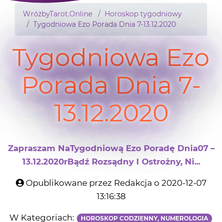
WróżbyTarot.Online
Horoskop tygodniowy
Tygodniowa Ezo Porada Dnia 7-13.12.2020
Tygodniowa Ezo
Porada Dnia 7-
13.12.2020
Zapraszam NaTygodniową Ezo Poradę Dnia07 –
13.12.2020rBądź Rozsądny I Ostrożny, Ni...
Opublikowane przez Redakcja o 2020-12-07
13:16:38
W Kategoriach:
HOROSKOP CODZIENNY, NUMEROLOGIA