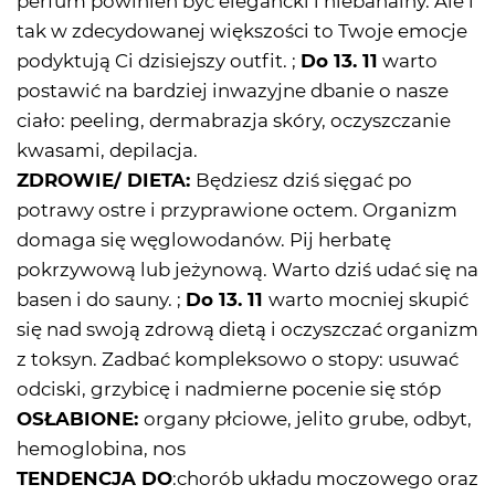
perfum powinien być elegancki i niebanalny. Ale i
tak w zdecydowanej większości to Twoje emocje
podyktują Ci dzisiejszy outfit. ;
Do 13. 11
warto
postawić na bardziej inwazyjne dbanie o nasze
ciało: peeling, dermabrazja skóry, oczyszczanie
kwasami, depilacja.
ZDROWIE/ DIETA:
Będziesz dziś sięgać po
potrawy ostre i przyprawione octem. Organizm
domaga się węglowodanów. Pij herbatę
pokrzywową lub jeżynową. Warto dziś udać się na
basen i do sauny. ;
Do 13. 11
warto mocniej skupić
się nad swoją zdrową dietą i oczyszczać organizm
z toksyn. Zadbać kompleksowo o stopy: usuwać
odciski, grzybicę i nadmierne pocenie się stóp
OSŁABIONE:
organy płciowe, jelito grube, odbyt,
hemoglobina, nos
TENDENCJA DO
:chorób układu moczowego oraz