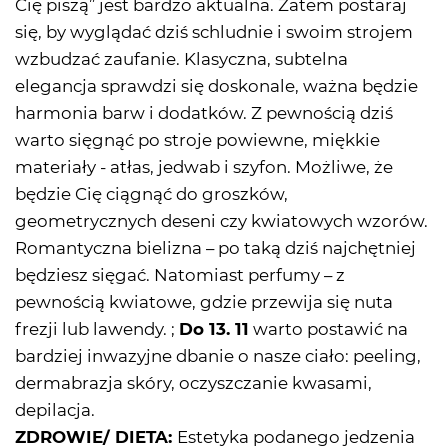
Cię piszą” jest bardzo aktualna. Zatem postaraj
się, by wyglądać dziś schludnie i swoim strojem
wzbudzać zaufanie. Klasyczna, subtelna
elegancja sprawdzi się doskonale, ważna będzie
harmonia barw i dodatków. Z pewnością dziś
warto sięgnąć po stroje powiewne, miękkie
materiały - atłas, jedwab i szyfon. Możliwe, że
będzie Cię ciągnąć do groszków,
geometrycznych deseni czy kwiatowych wzorów.
Romantyczna bielizna – po taką dziś najchętniej
będziesz sięgać. Natomiast perfumy – z
pewnością kwiatowe, gdzie przewija się nuta
frezji lub lawendy. ;
Do 13. 11
warto postawić na
bardziej inwazyjne dbanie o nasze ciało: peeling,
dermabrazja skóry, oczyszczanie kwasami,
depilacja.
ZDROWIE/ DIETA:
Estetyka podanego jedzenia