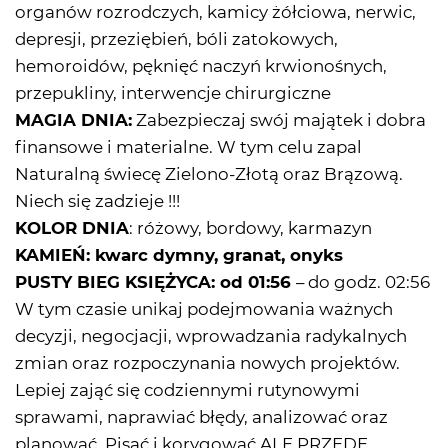
organów rozrodczych, kamicy żółciowa, nerwic,
depresji, przeziębień, bóli zatokowych,
hemoroidów, pęknięć naczyń krwionośnych,
przepukliny, interwencje chirurgiczne
MAGIA DNIA:
Zabezpieczaj swój majątek i dobra
finansowe i materialne. W tym celu zapal
Naturalną świecę Zielono-Złotą oraz Brązową.
Niech się zadzieje !!!
KOLOR DNIA
: różowy, bordowy, karmazyn
KAMIEŃ:
kwarc dymny, granat, onyks
PUSTY BIEG KSIĘŻYCA: od 01:56
– do godz. 02:56
W tym czasie unikaj podejmowania ważnych
decyzji, negocjacji, wprowadzania radykalnych
zmian oraz rozpoczynania nowych projektów.
Lepiej zająć się codziennymi rutynowymi
sprawami, naprawiać błędy, analizować oraz
planować. Pisać i korygować ALE PRZEDE