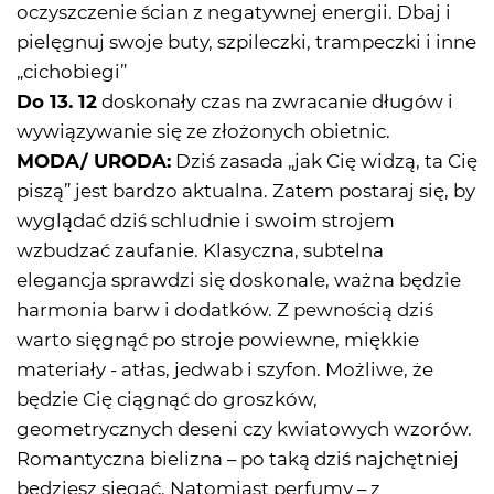
oczyszczenie ścian z negatywnej energii. Dbaj i
pielęgnuj swoje buty, szpileczki, trampeczki i inne
„cichobiegi”
Do 13. 12
doskonały czas na zwracanie długów i
wywiązywanie się ze złożonych obietnic.
MODA/ URODA:
Dziś zasada „jak Cię widzą, ta Cię
piszą” jest bardzo aktualna. Zatem postaraj się, by
wyglądać dziś schludnie i swoim strojem
wzbudzać zaufanie. Klasyczna, subtelna
elegancja sprawdzi się doskonale, ważna będzie
harmonia barw i dodatków. Z pewnością dziś
warto sięgnąć po stroje powiewne, miękkie
materiały - atłas, jedwab i szyfon. Możliwe, że
będzie Cię ciągnąć do groszków,
geometrycznych deseni czy kwiatowych wzorów.
Romantyczna bielizna – po taką dziś najchętniej
będziesz sięgać. Natomiast perfumy – z