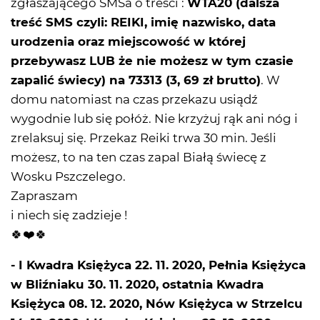
zgłaszającego SMSa o treści :
WTA20 (dalsza
treść SMS czyli: REIKI, imię nazwisko, data
urodzenia oraz miejscowość w której
przebywasz LUB że nie możesz w tym czasie
zapalić świecy) na 73313 (3, 69 zł brutto)
. W
domu natomiast na czas przekazu usiądź
wygodnie lub się połóż. Nie krzyżuj rąk ani nóg i
zrelaksuj się. Przekaz Reiki trwa 30 min. Jeśli
możesz, to na ten czas zapal Białą świecę z
Wosku Pszczelego.
Zapraszam
i niech się zadzieje !
🍀❤️🍀
- I Kwadra Księżyca 22. 11. 2020, Pełnia Księżyca
w Bliźniaku 30. 11. 2020, ostatnia Kwadra
Księżyca 08. 12. 2020, Nów Księżyca w Strzelcu