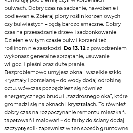
kumulują pod ziemią czyli w korzeniach i
bulwach. Dobry czas na sadzenie, nawożenie i
podlewanie. Zbieraj plony roślin korzeniowych
czy bulwiastych – będą bardzo smaczne. Dobry
czas na przesadzanie drzew i sadzonkowanie.
Dzielenie w tym czasie bulw i korzeni też
roślinom nie zaszkodzi.
Do 13. 12
z powodzeniem
wykonasz generalne sprzątanie, usuwanie
wilgoci i pleśni oraz duże pranie.
Bezproblemowo umyjesz okna i wszelkie szkło,
kryształy i porcelanę – do wody dodaj odrobinę
octu, wówczas pozbędziesz się również
energetycznego brudu i „zazdrosnego oka”, które
gromadzi się na oknach i kryształach. To również
dobry czas na rozpoczynanie remontu mieszkań,
tapetowań i malowań – do farby do ściany dodaj
szczyptę soli- zapewnisz w ten sposób gruntowne