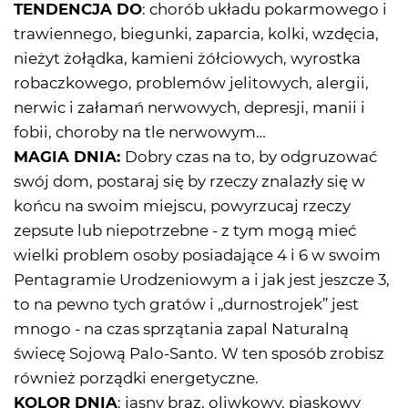
TENDENCJA DO
: chorób układu pokarmowego i
trawiennego, biegunki, zaparcia, kolki, wzdęcia,
nieżyt żołądka, kamieni żółciowych, wyrostka
robaczkowego, problemów jelitowych, alergii,
nerwic i załamań nerwowych, depresji, manii i
fobii, choroby na tle nerwowym…
MAGIA DNIA:
Dobry czas na to, by odgruzować
swój dom, postaraj się by rzeczy znalazły się w
końcu na swoim miejscu, powyrzucaj rzeczy
zepsute lub niepotrzebne - z tym mogą mieć
wielki problem osoby posiadające 4 i 6 w swoim
Pentagramie Urodzeniowym a i jak jest jeszcze 3,
to na pewno tych gratów i „durnostrojek” jest
mnogo - na czas sprzątania zapal Naturalną
świecę Sojową Palo-Santo. W ten sposób zrobisz
również porządki energetyczne.
KOLOR DNIA
: jasny brąz, oliwkowy, piaskowy