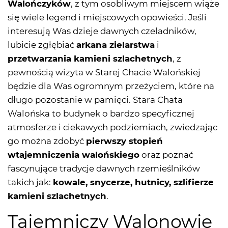
Walończyków
, z tym osobliwym miejscem wiąże
się wiele legend i miejscowych opowieści. Jeśli
interesują Was dzieje dawnych czeladników,
lubicie zgłębiać
arkana zielarstwa
i
przetwarzania kamieni szlachetnych
, z
pewnością wizyta w Starej Chacie Walońskiej
będzie dla Was ogromnym przeżyciem, które na
długo pozostanie w pamięci. Stara Chata
Walońska to budynek o bardzo specyficznej
atmosferze i ciekawych podziemiach, zwiedzając
go można zdobyć
pierwszy stopień
wtajemniczenia walońskiego
oraz poznać
fascynujące tradycje dawnych rzemieślników
takich jak:
kowale, snycerze, hutnicy, szlifierze
kamieni szlachetnych
.
Tajemniczy Walonowie