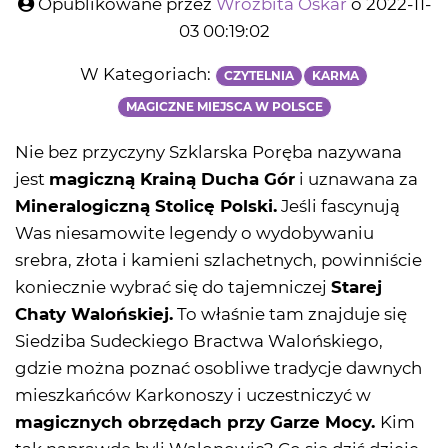
Opublikowane przez
Wróżbita Oskar
o 2022-11-
03 00:19:02
W Kategoriach:
CZYTELNIA
KARMA
MAGICZNE MIEJSCA W POLSCE
Nie bez przyczyny Szklarska Poręba nazywana
jest
magiczną Krainą Ducha Gór
i uznawana za
Mineralogiczną Stolicę Polski.
Jeśli fascynują
Was niesamowite legendy o wydobywaniu
srebra, złota i kamieni szlachetnych, powinniście
koniecznie wybrać się do tajemniczej
Starej
Chaty Walońskiej.
To właśnie tam znajduje się
Siedziba Sudeckiego Bractwa Walońskiego,
gdzie można poznać osobliwe tradycje dawnych
mieszkańców Karkonoszy i uczestniczyć w
magicznych obrzędach przy Garze Mocy.
Kim