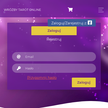
WRÓŻBY TAROT ONLINE
Zaloguj/Zarejestruj z:
Zaloguj
Rejestruj
Przypomnij hasło
Zaloguj