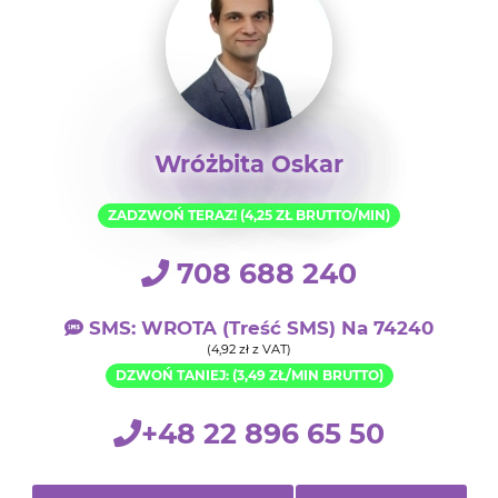
Wróżbita Oskar
ZADZWOŃ TERAZ! (4,25 ZŁ BRUTTO/MIN)
708 688 240
SMS: WROTA (treść SMS) Na 74240
(4,92 zł z VAT)
DZWOŃ TANIEJ: (3,49 ZŁ/MIN BRUTTO)
+48 22 896 65 50