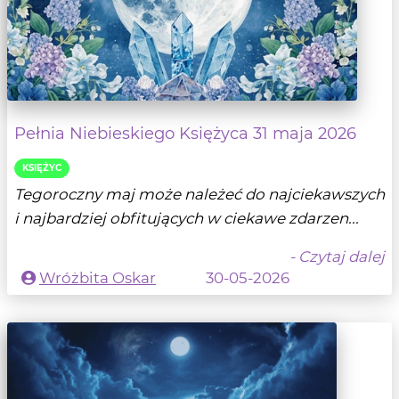
Pełnia Niebieskiego Księżyca 31 maja 2026
KSIĘŻYC
Tegoroczny maj może należeć do najciekawszych
i najbardziej obfitujących w ciekawe zdarzen...
- Czytaj dalej
Wróżbita Oskar
30-05-2026