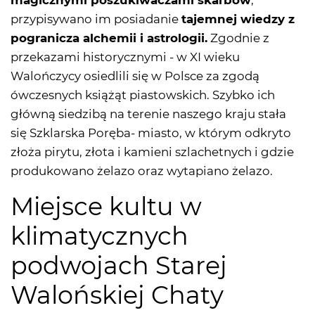
magicznymi poszukiwaczami skarbów
,
przypisywano im posiadanie
tajemnej wiedzy z
pogranicza alchemii i astrologii.
Zgodnie z
przekazami historycznymi - w XI wieku
Walończycy osiedlili się w Polsce za zgodą
ówczesnych książąt piastowskich. Szybko ich
główną siedzibą na terenie naszego kraju stała
się Szklarska Poręba- miasto, w którym odkryto
złoża pirytu, złota i kamieni szlachetnych i gdzie
produkowano żelazo oraz wytapiano żelazo.
Miejsce kultu w
klimatycznych
podwojach Starej
Walońskiej Chaty