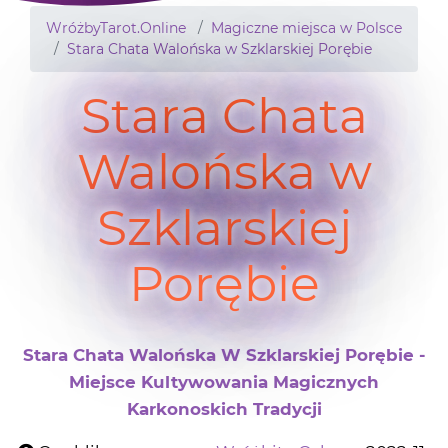
WróżbyTarot.Online
Magiczne miejsca w Polsce
Stara Chata Walońska w Szklarskiej Porębie
Stara Chata
Walońska w
Szklarskiej
Porębie
Stara Chata Walońska W Szklarskiej Porębie -
Miejsce Kultywowania Magicznych
Karkonoskich Tradycji