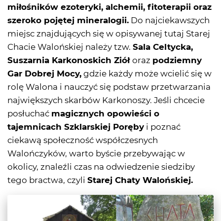
miłośników ezoteryki, alchemii, fitoterapii oraz
szeroko pojętej mineralogii.
Do najciekawszych
miejsc znajdujących się w opisywanej tutaj Starej
Chacie Walońskiej należy tzw.
Sala Celtycka,
Suszarnia Karkonoskich Ziół
oraz
podziemny
Gar Dobrej Mocy,
gdzie każdy może wcielić się w
rolę Walona i nauczyć się podstaw przetwarzania
największych skarbów Karkonoszy. Jeśli chcecie
posłuchać
magicznych opowieści o
tajemnicach Szklarskiej Poręby
i poznać
ciekawą społeczność współczesnych
Walończyków, warto byście przebywając w
okolicy, znaleźli czas na odwiedzenie siedziby
tego bractwa, czyli
Starej Chaty Walońskiej.