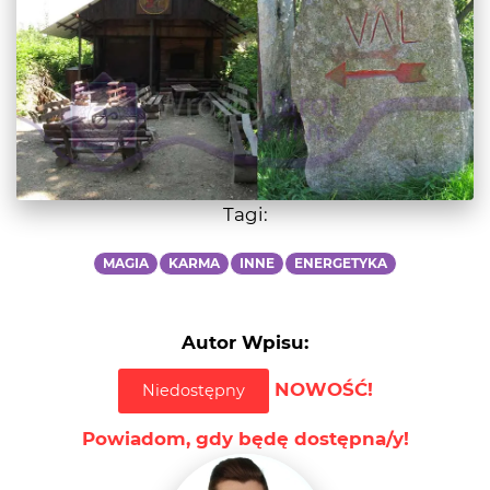
Tagi:
MAGIA
KARMA
INNE
ENERGETYKA
Autor Wpisu:
NOWOŚĆ!
Niedostępny
Powiadom, gdy będę dostępna/y!