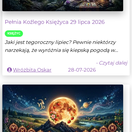
Pełnia Koźlego Księżyca 29 lipca 2026
KSIĘŻYC
Jaki jest tegoroczny lipiec? Pewnie niektórzy
narzekają, że wyróżnia się kiepską pogodą w...
- Czytaj dalej
Wróżbita Oskar
28-07-2026