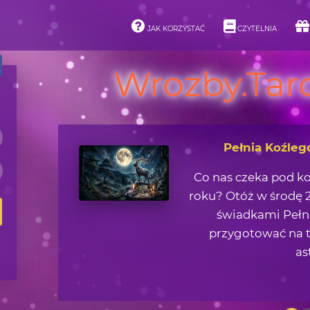
JAK KORZYSTAĆ
CZYTELNIA
Wrozby.Taro
Asteroidy i ich 
Jaką lekcję życiową 
zjawisk