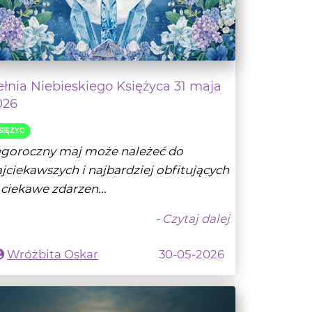
ełnia Niebieskiego Księżyca 31 maja
026
SIĘŻYC
egoroczny maj może należeć do
jciekawszych i najbardziej obfitujących
ciekawe zdarzen...
- Czytaj dalej
Wróżbita Oskar
30-05-2026