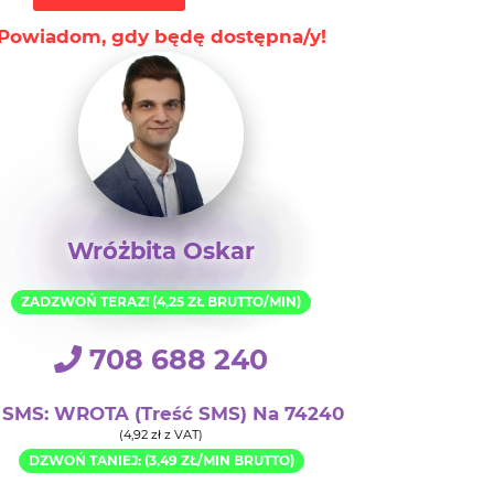
Wróżbita Oskar
ZADZWOŃ TERAZ! (4,25 ZŁ BRUTTO/MIN)
708 688 240
SMS: WROTA (treść SMS) Na 74240
(4,92 zł z VAT)
DZWOŃ TANIEJ: (3,49 ZŁ/MIN BRUTTO)
+48 22 896 65 50