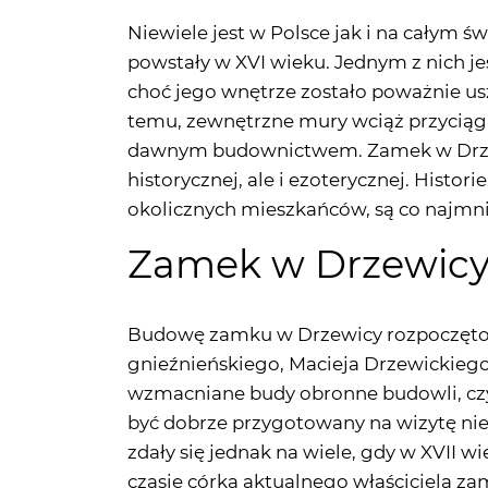
choć jego wnętrze zostało poważnie u
temu, zewnętrzne mury wciąż przyciąg
dawnym budownictwem. Zamek w Drzewi
historycznej, ale i ezoterycznej. Histor
okolicznych mieszkańców, są co najmni
Zamek w Drzewicy i
Budowę zamku w Drzewicy rozpoczęto w
gnieźnieńskiego, Macieja Drzewickieg
wzmacniane budy obronne budowli, czy 
być dobrze przygotowany na wizytę niep
zdały się jednak na wiele, gdy w XVII 
czasie córka aktualnego właściciela 
smutny los posiadłości. Gdy wróg był ju
wszystkich kwater jest jedynie kwestią