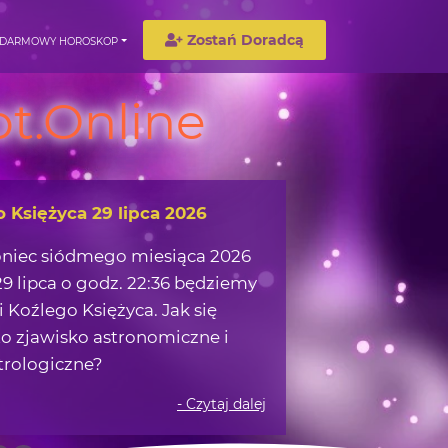
Zostań Doradcą
DARMOWY HOROSKOP
t.Online
wędrówka w okolicach Ziemi
możemy zaczerpnąć z obserwacji
 na nocnym niebie?
- Czytaj dalej