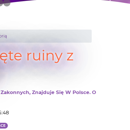
orią
te ruiny z
Zakonnych, Znajduje Się W Polsce. O
5:48
SCE