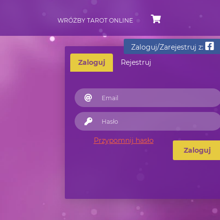
WRÓŻBY TAROT ONLINE
Zaloguj/Zarejestruj z:
Zaloguj
Rejestruj
Przypomnij hasło
Zaloguj