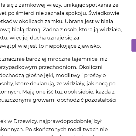
tkać w okolicach zamku. Ubrana jest w białą
wą białą damą. Żadna z osób, która ją widziała,
u, więc jej ducha uznaje się za
ątpliwie jest to niepokojące zjawisko.
 znacznie bardziej mroczne tajemnice, niż
ę przypadkowym przechodniom. Okoliczni
dochodzą głośne jęki, modlitwy i prośby o
oby, które deklarują, że widziały, jak nocą po
onnych. Mają one iść tuż obok siebie, każda z
 opuszczonymi głowami obchodzić pozostałości
mek w Drzewicy, najprawdopodobniej był
akonnych. Po skończonych modlitwach nie
mienie rozprzestrzeniły się po budowli. Co
 się do zamku w Drzewicy po tym, jak ich
niszczenia były tak obszerne, że niewiele można