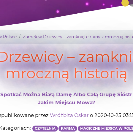
w Polsce
Zamek w Drzewicy – zamknięte ruiny z mroczną hist
rzewicy – zamknię
mroczną historią
potkać Można Białą Damę Albo Całą Grupę Sióstr 
Jakim Miejscu Mowa?
publikowane przez
Wróżbita Oskar
o 2020-10-25 03:1
Kategoriach:
CZYTELNIA
KARMA
MAGICZNE MIEJSCA W POL
 świecie dobrze zachowanych budynków, które
jest zamek w Drzewicy w województwie łódzkim i