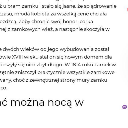
eźdźcą. Żeby chronić swój honor, córka
nej z zamkowych wież, a następnie skoczyła w
wie dwóch wieków od jego wybudowania został
ołowie XVIII wieku stał on się nowym domem dla
cieszyły się nim zbyt długo. W 1814 roku zamek w
czętnie zniszczył praktycznie wszystkie zamkowe
wany, choć z zewnętrznej strony mury zamku
co.
kać można nocą w
a się z zamkowej wieży, unikając spotkania ze
t po śmierci nie zaznała spokoju. Świadkowie