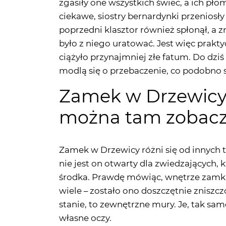
było z niego uratować. Jest więc prakt
ciążyło przynajmniej złe fatum. Do dziś
modlą się o przebaczenie, co podobno 
Zamek w Drzewicy 
można tam zobac
Zamek w Drzewicy różni się od innych t
nie jest on otwarty dla zwiedzających, 
środka. Prawdę mówiąc, wnętrze zamku
wiele – zostało ono doszczętnie zniszc
stanie, to zewnętrzne mury. Je, tak sa
własne oczy.
Zamek w Drzewicy to wyjątkowy punkt n
trudne do wyjaśnienia zjawiska, które