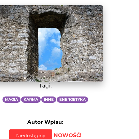
Tagi:
MAGIA
KARMA
INNE
ENERGETYKA
Autor Wpisu:
NOWOŚĆ!
Niedostępny
Powiadom, gdy będę dostępna/y!