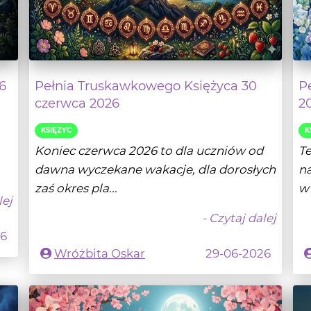
6
Pełnia Truskawkowego Księżyca 30
P
czerwca 2026
2
KSIĘŻYC
K
Koniec czerwca 2026 to dla uczniów od
T
dawna wyczekane wakacje, dla dorosłych
na
zaś okres pla...
w 
lej
- Czytaj dalej
26
Wróżbita Oskar
29-06-2026