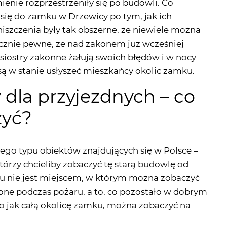
ycznie pewne, że nad zakonem już wcześniej
 siostry zakonne żałują swoich błędów i w nocy
są w stanie usłyszeć mieszkańcy okolic zamku.
dla przyjezdnych – co
zyć?
ego typu obiektów znajdujących się w Polsce –
którzy chcieliby zobaczyć tę starą budowlę od
 nie jest miejscem, w którym można zobaczyć
zone podczas pożaru, a to, co pozostało w dobrym
mo jak całą okolicę zamku, można zobaczyć na
a Polskiej mapie nie tylko ze względu na
 się w nim obserwuje. Jego mury zewnętrzne mają