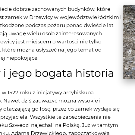
szkodzone podczas pożaru ponad dwieście lat
ają uwagę wielu osób zainteresowanych
cy jest miejscem o wartości nie tylko
ie, które można usłyszeć na jego temat od
ej niepokojące.
 jego bogata historia
 1527 roku z inicjatywy arcybiskupa
o. Nawet dziś zauważyć można wysokie i
otaczającą go fosę, przez co zamek wydaje się
rzyjaciela. Wszystkie te zabezpieczenia nie
wieku Szwedzi najechali na Polskę. Już w tamtym
zamku, Adama Drzewickiego, zapoczątkowała
ż u bram zamku i stało się jasne, że splądrowanie
 czasu, młoda kobieta za wszelką cenę chciała