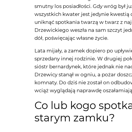
uniknąć spotkania twarzą w twarz z naj
Drzewickiego weszła na sam szczyt jed
dół, poświęcając własne życie.
Lata mijały, a zamek dopiero po upły
sprzedany innej rodzinie. W drugiej p
sióstr bernardynek, które jednak nie na
Drzewicy stanął w ogniu, a pożar dosz
komnaty. Do dziś nie został on odbudo
wciąż wyglądają naprawdę oszałamiają
Co lub kogo spot
starym zamku?
Córka Adama Drzewickiego, która rzucił
szwedzkimi najeźdźcami, podobno nawe