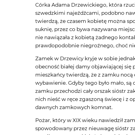
twierdzą, że czasem kobietę można spo
suknię, przez co bywa nazywana miejsco
nie nawiązała z kobietą żadnego kontakt
prawdopodobnie niegroźnego, choć niew
Zamek w Drzewicy kryje w sobie jednak
obecność białej damy objawiającej si
mieszkańcy twierdzą, że z zamku nocą 
wybawienie. Gdyby tego było mało, są os
zamku przechodzi cały orszak sióstr zak
nich nieść w ręce zgaszoną świecę i z
dawnych zamkowych komnat.
Pożar, który w XIX wieku nawiedził za
spowodowany przez nieuwagę sióstr z
zgasiły one wszystkich świec, a ich pło
ciekawe, siostry bernardynki przeniosły
poprzedni klasztor również spłonął, a z