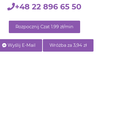
Rozpocznij Czat 1.99 zł/min
Wyślij E-Mail
Wróżba za 3,94 zł