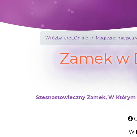
WróżbyTarot.Online
Magiczne miejsca 
Zamek w D
Szesnastowieczny Zamek, W Którym S
O
W 
Niewiele jest w Polsce jak i na całym
powstały w XVI wieku. Jednym z nich 