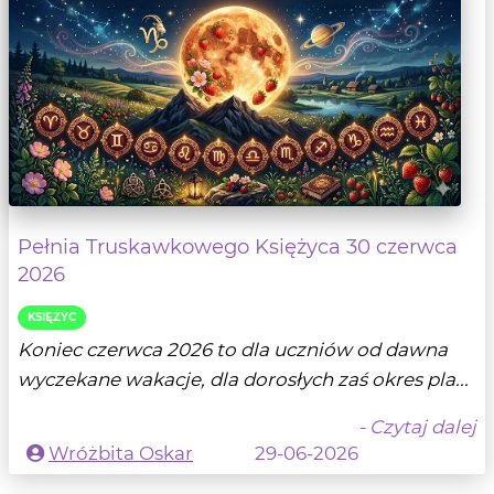
Pełnia Truskawkowego Księżyca 30 czerwca
2026
KSIĘŻYC
Koniec czerwca 2026 to dla uczniów od dawna
wyczekane wakacje, dla dorosłych zaś okres pla...
- Czytaj dalej
Wróżbita Oskar
29-06-2026