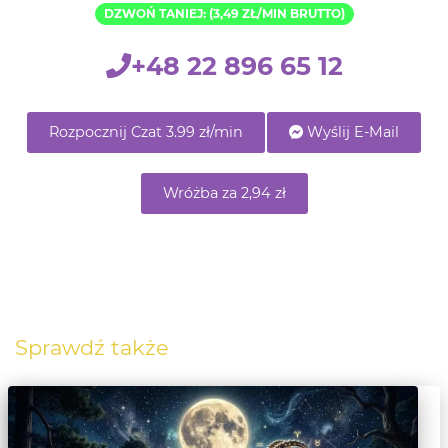
DZWOŃ TANIEJ: (3,49 ZŁ/MIN BRUTTO)
+48 22 896 65 12
Rozpocznij Czat 3.99 zł/min
Wyślij E-Mail
Wróżba za 2,94 zł
Sprawdź także