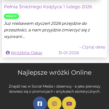
Pełnia Śnieżnego Księżyca 1 lutego 2026
KSIĘŻYC
Już niebawem styczeń 2026 przejdzie do
przeszłości, a nam przyjdzie zmierzyć się z
wyzwani...
- Czytaj dalej
Wróżbita Oskar
31-01-2026
Najlepsze wróżki Online
Znajdź nas w Social Media i obserwuj - a jako pierwszy
dowiesz się o promocjach i artykułach ezoterycznych.