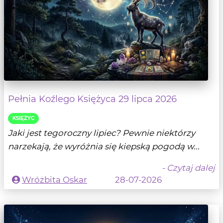
Pełnia Koźlego Księżyca 29 lipca 2026
KSIĘŻYC
Jaki jest tegoroczny lipiec? Pewnie niektórzy
narzekają, że wyróżnia się kiepską pogodą w...
- Czytaj dalej
Wróżbita Oskar
28-07-2026