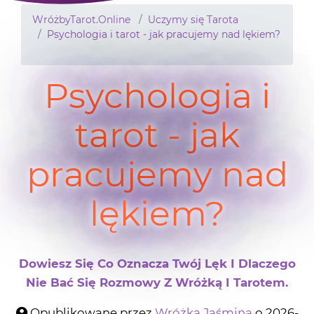
WróżbyTarot.Online
Uczymy się Tarota
Psychologia i tarot - jak pracujemy nad lękiem?
Psychologia i
tarot - jak
pracujemy nad
lękiem?
Dowiesz Się Co Oznacza Twój Lęk I Dlaczego
Nie Bać Się Rozmowy Z Wróżką I Tarotem.
Opublikowane przez
Wróżka Jaśmina
o 2026-