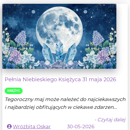
Pełnia Niebieskiego Księżyca 31 maja 2026
KSIĘŻYC
Tegoroczny maj może należeć do najciekawszych
i najbardziej obfitujących w ciekawe zdarzen...
- Czytaj dalej
Wróżbita Oskar
30-05-2026