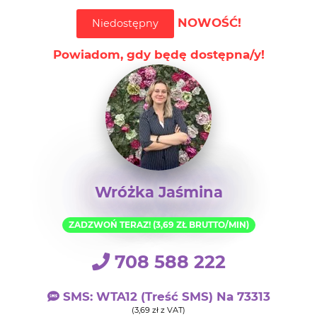
NOWOŚĆ!
Niedostępny
Powiadom, gdy będę dostępna/y!
Wróżka Jaśmina
ZADZWOŃ TERAZ! (3,69 ZŁ BRUTTO/MIN)
708 588 222
SMS: WTA12 (treść SMS) Na 73313
(3,69 zł z VAT)