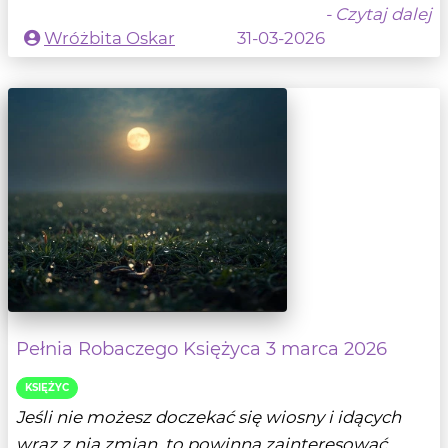
- Czytaj dalej
Wróżbita Oskar
31-03-2026
Pełnia Robaczego Księżyca 3 marca 2026
KSIĘŻYC
Jeśli nie możesz doczekać się wiosny i idących
wraz z nią zmian, to powinna zainteresować...