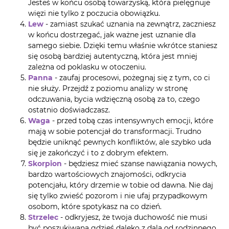
Jesteś w końcu osobą towarzyską, która pielęgnuje
więzi nie tylko z poczucia obowiązku.
Lew
- zamiast szukać uznania na zewnątrz, zaczniesz
w końcu dostrzegać, jak ważne jest uznanie dla
samego siebie. Dzięki temu właśnie wkrótce staniesz
się osobą bardziej autentyczną, która jest mniej
zależna od poklasku w otoczeniu.
Panna
- zaufaj procesowi, pożegnaj się z tym, co ci
nie służy. Przejdź z poziomu analizy w stronę
odczuwania, bycia wdzięczną osobą za to, czego
ostatnio doświadczasz.
Waga
- przed tobą czas intensywnych emocji, które
mają w sobie potencjał do transformacji. Trudno
będzie uniknąć pewnych konfliktów, ale szybko uda
się je zakończyć i to z dobrym efektem.
Skorpion
- będziesz mieć szanse nawiązania nowych,
bardzo wartościowych znajomości, odkrycia
potencjału, który drzemie w tobie od dawna. Nie daj
się tylko zwieść pozorom i nie ufaj przypadkowym
osobom, które spotykasz na co dzień.
Strzelec
- odkryjesz, że twoja duchowość nie musi
być poszukiwana gdzieś daleko z dala od rodzinnego