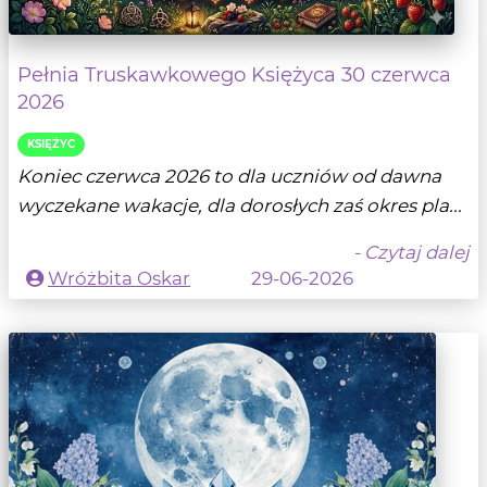
Pełnia Truskawkowego Księżyca 30 czerwca
2026
KSIĘŻYC
Koniec czerwca 2026 to dla uczniów od dawna
wyczekane wakacje, dla dorosłych zaś okres pla...
- Czytaj dalej
Wróżbita Oskar
29-06-2026