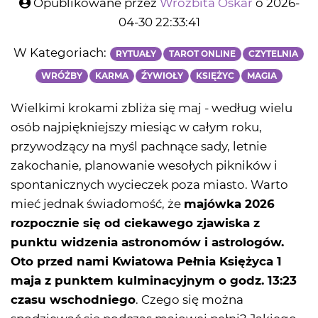
Opublikowane przez
Wróżbita Oskar
o 2026-
04-30 22:33:41
W Kategoriach:
RYTUAŁY
TAROT ONLINE
CZYTELNIA
WRÓŻBY
KARMA
ŹYWIOŁY
KSIĘŻYC
MAGIA
Wielkimi krokami zbliża się maj - według wielu
osób najpiękniejszy miesiąc w całym roku,
przywodzący na myśl pachnące sady, letnie
zakochanie, planowanie wesołych pikników i
spontanicznych wycieczek poza miasto. Warto
mieć jednak świadomość, że
majówka 2026
rozpocznie się od ciekawego zjawiska z
punktu widzenia astronomów i astrologów.
Oto przed nami Kwiatowa Pełnia Księżyca 1
maja z punktem kulminacyjnym o godz. 13:23
czasu wschodniego
. Czego się można