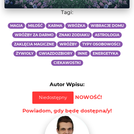
Tagi:
MAGIA
MIŁOŚĆ
KARMA
WRÓŻKA
WIBRACJE DOMU
WRÓŻBY ZA DARMO
ZNAKI ZODIAKU
ASTROLOGIA
ZAKLĘCIA MAGICZNE
WRÓŻBY
TYPY OSOBOWOŚCI
ŻYWIOŁY
GWIAZDOZBIORY
INNE
ENERGETYKA
CIEKAWOSTKI
Autor Wpisu:
NOWOŚĆ!
Niedostępny
Powiadom, gdy będę dostępna/y!