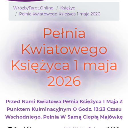
WróżbyTarot.Online
Księżyc
Pełnia Kwiatowego Księżyca 1 maja 2026
Pełnia
Kwiatowego
Księżyca 1 maja
2026
Przed Nami Kwiatowa Pełnia Księżyca 1 Maja Z
Punktem Kulminacyjnym O Godz. 13:23 Czasu
Wschodniego. Pełnia W Samą Ciepłą Majówkę