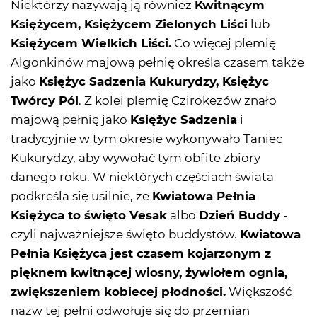
Niektórzy nazywają ją również
Kwitnącym
Księżycem, Księżycem Zielonych Liści
lub
Księżycem Wielkich Liści.
Co więcej plemię
Algonkinów majową pełnię określa czasem także
jako
Księżyc Sadzenia Kukurydzy, Księżyc
Twórcy Pól
. Z kolei plemię Czirokezów znało
majową pełnię jako
Księżyc Sadzenia
i
tradycyjnie w tym okresie wykonywało Taniec
Kukurydzy, aby wywołać tym obfite zbiory
danego roku. W niektórych częściach świata
podkreśla się usilnie, że
Kwiatowa Pełnia
Księżyca to święto Vesak
albo
Dzień Buddy
-
czyli najważniejsze święto buddystów.
Kwiatowa
Pełnia Księżyca jest czasem kojarzonym z
pięknem kwitnącej wiosny, żywiołem ognia,
zwiększeniem kobiecej płodności.
Większość
nazw tej pełni odwołuje się do przemian