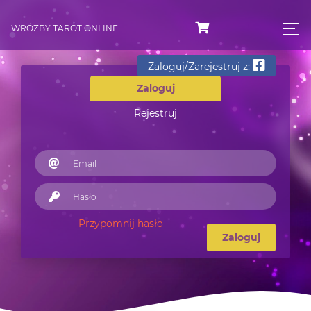
WRÓŻBY TAROT ONLINE
Zaloguj/Zarejestruj z:
Zaloguj
Rejestruj
Przypomnij hasło
Zaloguj