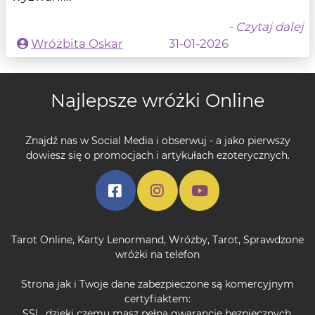
- Czytaj dalej
Wróżbita Oskar
31-01-2026
Najlepsze wróżki Online
Znajdź nas w Social Media i obserwuj - a jako pierwszy
dowiesz się o promocjach i artykułach ezoterycznych.
Tarot Online
,
Karty Lenormand
,
Wróżby
,
Tarot
,
Sprawdzone
wróżki na telefon
Strona jak i Twoje dane zabezpieczone są komercyjnym
certyfiaktem:
SSL, dzięki czemu masz pełną gwarancję bezpiecznych,