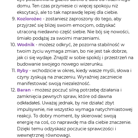
domu. Ten czas przyniesie ci więcej spokoju niż
ekscytacji, ale to tak naprawdę lepiej dla ciebie.
Koziorożec
- zostaniesz zaproszony do tego, aby
przyjrzeć się bliżej swoim emocjom, odzyskać
utraconą niedawno część siebie. Nie bój się nowości,
śmiało podążaj za swoimi marzeniami.
Wodnik
- możesz odkryć, że pozorna stabilność w
twoim życiu wymaga zmian, bo nie jest tak dobrze,
jak ci się wydaje. Znajdź w sobie spokój i przestrzeń na
budowanie swojego nowego wizerunku.
Ryby
- wchodzicie w okres, kiedy wasze myśli, słowa i
czyny zyskują na znaczeniu. Wyraźniej zaczniecie
manifestować swoją niezależność.
Baran
- możesz poczuć silną potrzebę działania i
zamknięcia pewnych spraw, które od dawna
odkładałeś. Uważaj jednak, by nie działać zbyt
impulsywnie, nie wszystko wymaga natychmiastowej
reakcji. To dobry moment, by skierować swoją
energię na coś, co naprawdę ma dla ciebie znaczenie.
Dzięki temu odzyskasz poczucie sprawczości i
wewnętrznej równowagi.