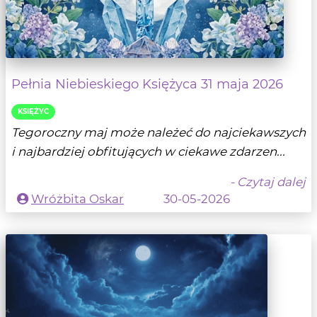
Pełnia Niebieskiego Księżyca 31 maja 2026
KSIĘŻYC
Tegoroczny maj może należeć do najciekawszych
i najbardziej obfitujących w ciekawe zdarzen...
- Czytaj dalej
Wróżbita Oskar
30-05-2026