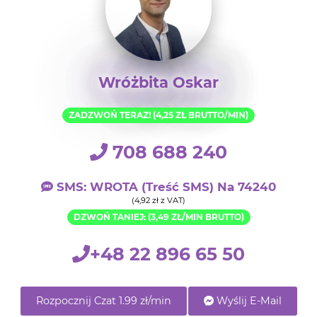
Wróżbita Oskar
ZADZWOŃ TERAZ! (4,25 ZŁ BRUTTO/MIN)
708 688 240
SMS: WROTA (treść SMS) Na 74240
(4,92 zł z VAT)
DZWOŃ TANIEJ: (3,49 ZŁ/MIN BRUTTO)
+48 22 896 65 50
Rozpocznij Czat 1.99 zł/min
Wyślij E-Mail