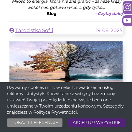
Miłość to energia, która nie zna granic – zawsze krąży
wokół nas, gotowa wrócić, gdy tylko...
Blog
- Czytaj dalej
Tarocistka Sofii
19-08-2025
Używamy cookies m.in. w celach: świadczenia usług,
reklamy, statystyk. Korzystanie z witryny bez zmiany
ustawień Twojej przeglądarki oznacza, że będą one
umieszczane w Twoim urządzeniu końcowym. Szczegóły
znajdziesz w
Polityce Prywatności
.
TAJEMNICE DRZEW I ICH
POKAŻ PREFERENCJE
AKCEPTUJ WSZYSTKIE
NIEZWYKŁA SIŁA