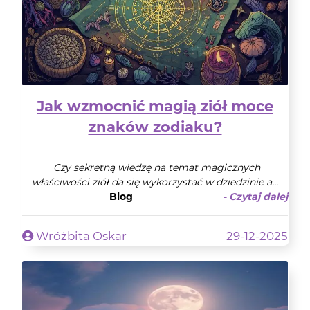
Jak wzmocnić magią ziół moce
znaków zodiaku?
Czy sekretną wiedzę na temat magicznych
właściwości ziół da się wykorzystać w dziedzinie a...
Blog
- Czytaj dalej
Wróżbita Oskar
29-12-2025