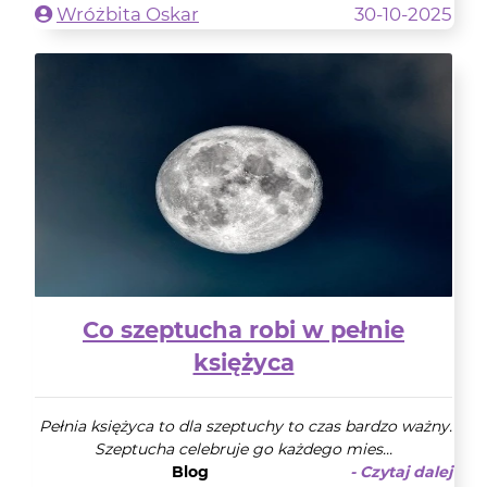
Wróżbita Oskar
30-10-2025
Co szeptucha robi w pełnie
księżyca
Pełnia księżyca to dla szeptuchy to czas bardzo ważny.
Szeptucha celebruje go każdego mies...
Blog
- Czytaj dalej