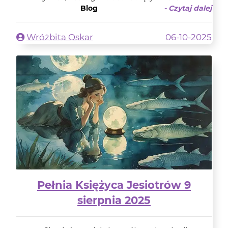
Blog
- Czytaj dalej
Wróżbita Oskar
06-10-2025
Pełnia Księżyca Jesiotrów 9
sierpnia 2025