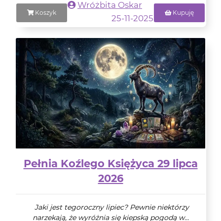
Wróżbita Oskar
Koszyk
Kupuję
25-11-2025
Pełnia Koźlego Księżyca 29 lipca
2026
Jaki jest tegoroczny lipiec? Pewnie niektórzy
narzekają, że wyróżnia się kiepską pogodą w...