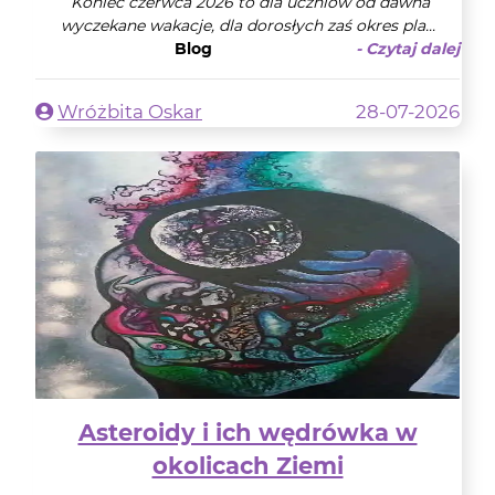
Koniec czerwca 2026 to dla uczniów od dawna
wyczekane wakacje, dla dorosłych zaś okres pla...
Blog
- Czytaj dalej
Wróżbita Oskar
28-07-2026
Asteroidy i ich wędrówka w
okolicach Ziemi