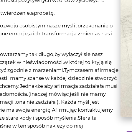
rozwoju osobistym,nasze myśli ,przekonanie o
one emocje,a ich transformacja zmienias nas i
powtarzamy tak długo,by wyłączył sie nasz
ątek w nieświadomości,w której to kryją się
 żyć zgodnie z marzeniami.Tymczasem afirmacje
estii mamy szanse w każdej dziedzinie stworzyć
 chcemy.Jednakże aby afirmacja zadziałała musi
adomościa.(inaczej mówiąc jeśli nie mamy
acji ,ona nie zadziała ). Każda myśl jest
ucie ma swoja energię.Afirmując kontaktujemy
e stare kody i sposób myślenia.Sfera ta
śnie w ten sposób nakleży do niej
te-tekst powinien być w czasie terażniejszym,w
M
,bowiem nasza podswiadomość często ignoruje to
chcemy uniknąć.Dlatego też nie mówi się ,,Nie