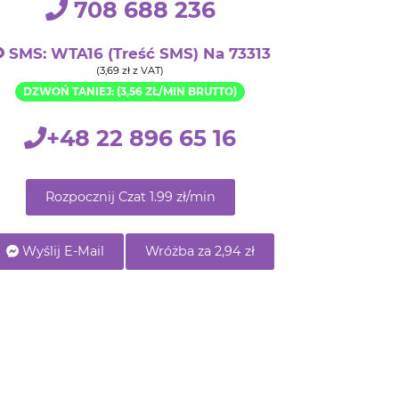
(3,69 zł z VAT)
DZWOŃ TANIEJ: (3,56 ZŁ/MIN BRUTTO)
+48 22 896 65 16
Rozpocznij Czat 1.99 zł/min
Wyślij E-Mail
Wróżba za 2,94 zł