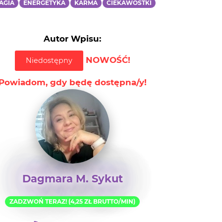
Autor Wpisu:
NOWOŚĆ!
Niedostępny
Powiadom, gdy będę dostępna/y!
Dagmara M. Sykut
ZADZWOŃ TERAZ! (4,25 ZŁ BRUTTO/MIN)
708 688 236
SMS: WTA16 (treść SMS) Na 73313