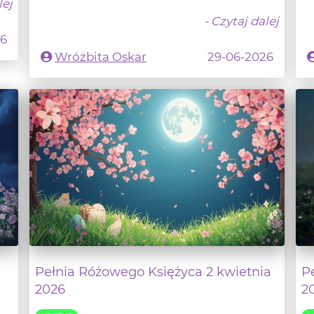
Wróżbita Oskar
29-06-2026
Pełnia Różowego Księżyca 2 kwietnia
P
2026
2
KSIĘŻYC
K
ug
Wielkimi krokami zbliża się kwiecień
Je
2026 a wraz z nim Wielkanoc i nowe
id