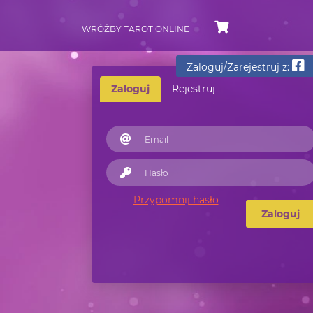
WRÓŻBY TAROT ONLINE
Zaloguj/Zarejestruj z:
Zaloguj
Rejestruj
Przypomnij hasło
Zaloguj