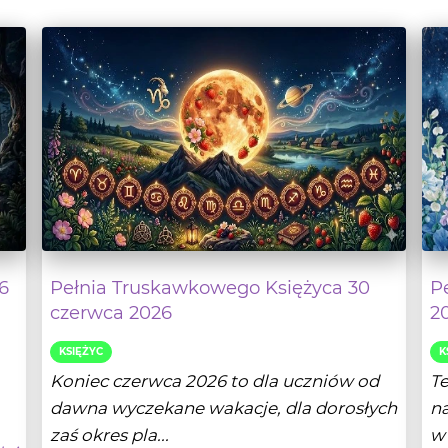
6
Pełnia Truskawkowego Księżyca 30
P
czerwca 2026
2
KSIĘŻYC
K
Koniec czerwca 2026 to dla uczniów od
T
dawna wyczekane wakacje, dla dorosłych
na
zaś okres pla...
w 
lej
- Czytaj dalej
26