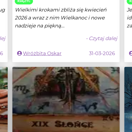
nadzieje na piękną...
za
lej
- Czytaj dalej
26
Wróżbita Oskar
31-03-2026
Psychologia i tarot - jak pracujemy
P
nad lękiem?
2