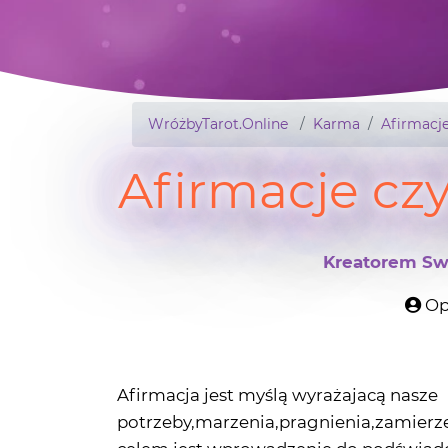
WróżbyTarot.Online
Karma
Afirmacj
Afirmacje cz
Kreatorem Swo
Op
Afirmacja jest myślą wyrażajacą nasze
potrzeby,marzenia,pragnienia,zamierze
celem jest wprowadzenie do podświad
Affirmatio to z łaciny oznacza zgodę,p