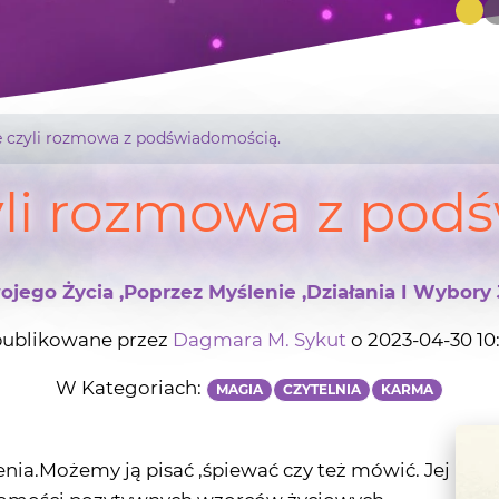
e czyli rozmowa z podświadomością.
yli rozmowa z pod
jego Życia ,poprzez Myślenie ,działania I Wybory 
ublikowane przez
Dagmara M. Sykut
o 2023-04-30 10
W Kategoriach:
MAGIA
CZYTELNIA
KARMA
nia.Możemy ją pisać ,śpiewać czy też mówić. Jej
omości pozytywnych wzorców życiowych..
otwierdzenie,aprobatę.