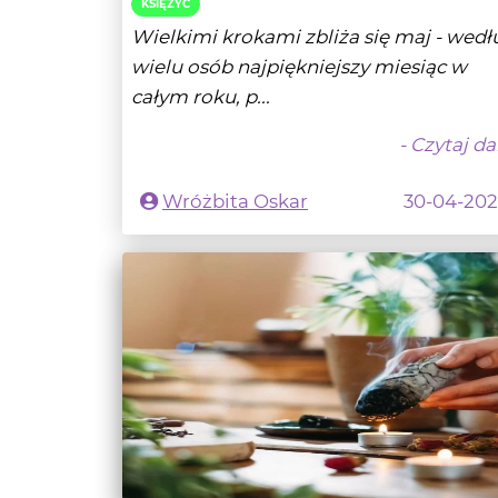
całym roku, p...
- Czytaj da
Wróżbita Oskar
30-04-20
Czy istnieje energia?