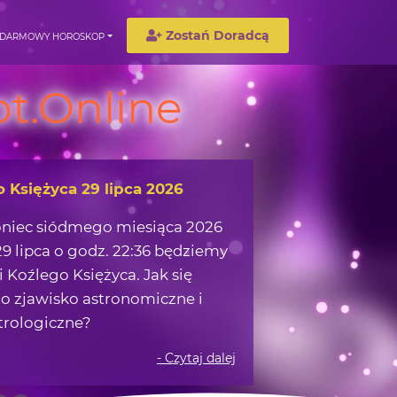
Zostań Doradcą
DARMOWY HOROSKOP
t.Online
wędrówka w okolicach Ziemi
możemy zaczerpnąć z obserwacji
 na nocnym niebie?
- Czytaj dalej