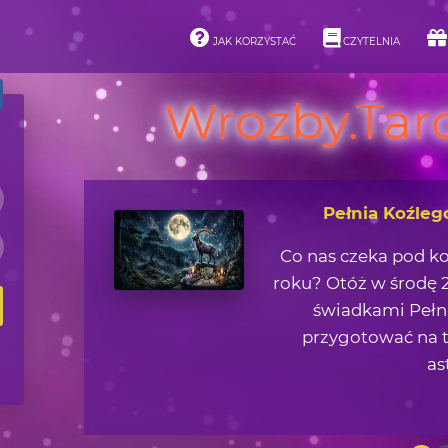
JAK KORZYSTAĆ
CZYTELNIA
Wrozby.Taro
Asteroidy i ich 
Jaką lekcję życiową 
zjawisk