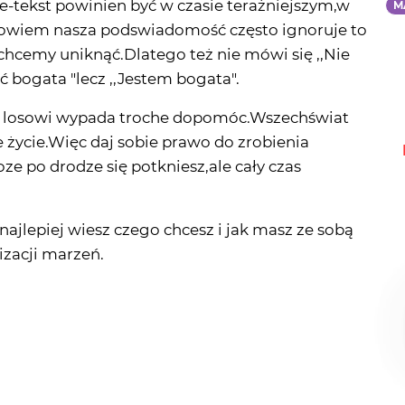
yć bogata "lecz ,,Jestem bogata".
bo losowi wypada troche dopomóc.Wszechświat
 życie.Więc daj sobie prawo do zrobienia
e po drodze się potkniesz,ale cały czas
najlepiej wiesz czego chcesz i jak masz ze sobą
izacji marzeń.