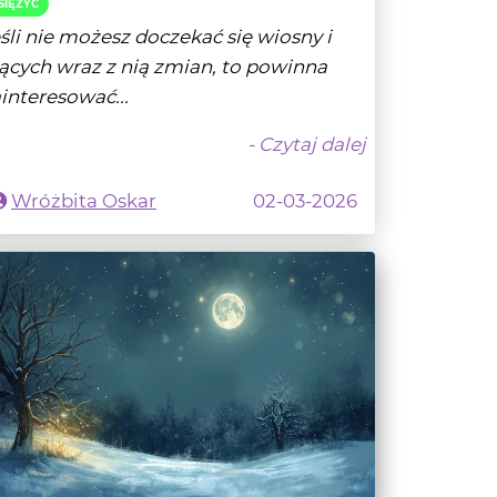
interesować...
- Czytaj dalej
Wróżbita Oskar
02-03-2026
ełnia Śnieżnego Księżyca 1 lutego
026