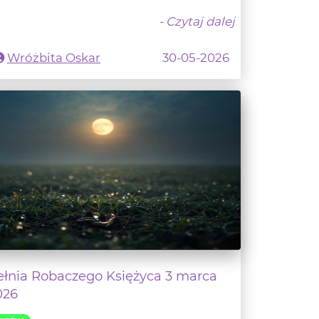
Wróżbita Oskar
30-05-2026
ełnia Robaczego Księżyca 3 marca
026
SIĘŻYC
śli nie możesz doczekać się wiosny i
ących wraz z nią zmian, to powinna