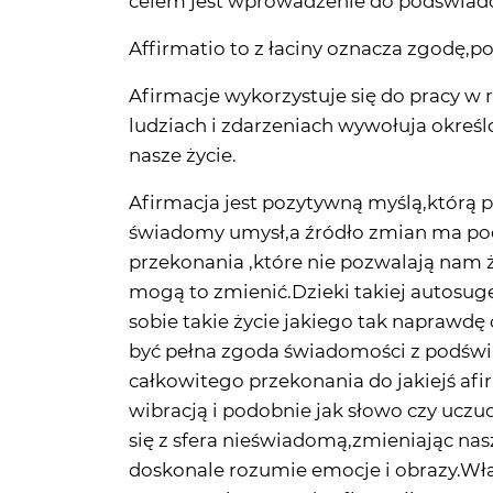
Afirmacje wykorzystuje się do pracy w 
ludziach i zdarzeniach wywołuja określ
nasze życie.
Afirmacja jest pozytywną myślą,którą 
świadomy umysł,a źródło zmian ma pocz
przekonania ,które nie pozwalają nam
mogą to zmienić.Dzieki takiej autosug
sobie takie życie jakiego tak naprawdę
być pełna zgoda świadomości z podświ
całkowitego przekonania do jakiejś afirm
wibracją i podobnie jak słowo czy ucz
się z sfera nieświadomą,zmieniając nasz
doskonale rozumie emocje i obrazy.Wła
,,przemawiać".Zasady afirmacji są pros
afirmacjach nie używamy słowa ,,nie"
słowo i w efekcie afirmujemy to czego 