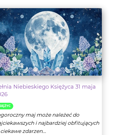
ełnia Niebieskiego Księżyca 31 maja
026
SIĘŻYC
egoroczny maj może należeć do
jciekawszych i najbardziej obfitujących
ciekawe zdarzen...
- Czytaj dalej