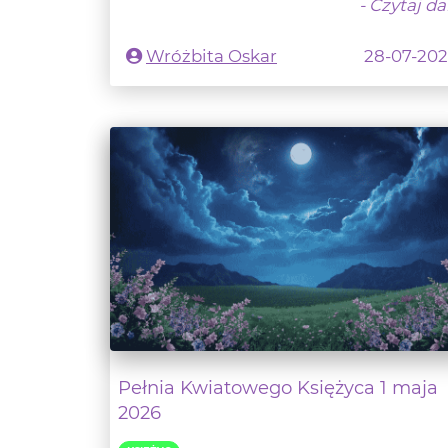
Pełnia Kwiatowego Księżyca 1 maja
2026
KSIĘŻYC
Wielkimi krokami zbliża się maj - wedł
wielu osób najpiękniejszy miesiąc w