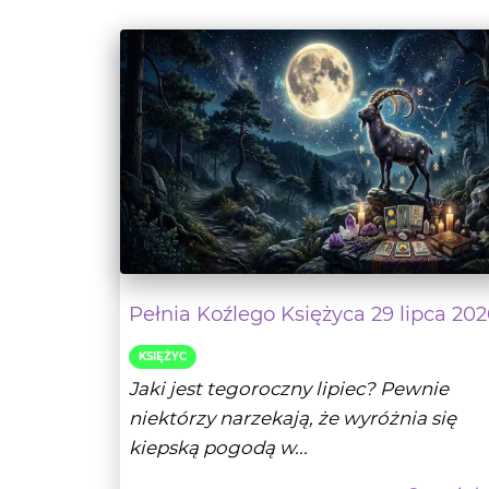
Pełnia Koźlego Księżyca 29 lipca 202
KSIĘŻYC
Jaki jest tegoroczny lipiec? Pewnie
niektórzy narzekają, że wyróżnia się
kiepską pogodą w...
- Czytaj da
Wróżbita Oskar
28-07-20