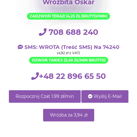
Wróżbita Oskar
ZADZWOŃ TERAZ! (4,25 ZŁ BRUTTO/MIN)
708 688 240
SMS: WROTA (treść SMS) Na 74240
(4,92 zł z VAT)
DZWOŃ TANIEJ: (3,49 ZŁ/MIN BRUTTO)
+48 22 896 65 50
Rozpocznij Czat 1.99 zł/min
Wyślij E-Mail
Wróżba za 3,94 zł