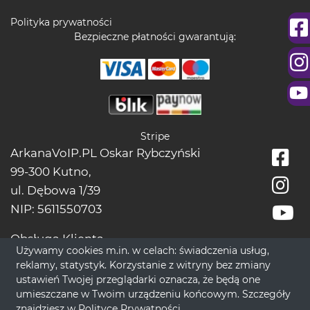
Polityka prywatności
Bezpieczne płatności gwarantują:
Stripe
ArkanaVoIP.PL Oskar Rybczyński
99-300 Kutno,
ul. Dębowa 1/39
NIP: 5611550703
Obsługa Klienta
Używamy cookies m.in. w celach: świadczenia usług,
tel.:
+48228966666
reklamy, statystyk. Korzystanie z witryny bez zmiany
bok[@]wrozbytarot.online
ustawień Twojej przeglądarki oznacza, że będą one
umieszczane w Twoim urządzeniu końcowym. Szczegóły
znajdziesz w
Polityce Prywatności
.