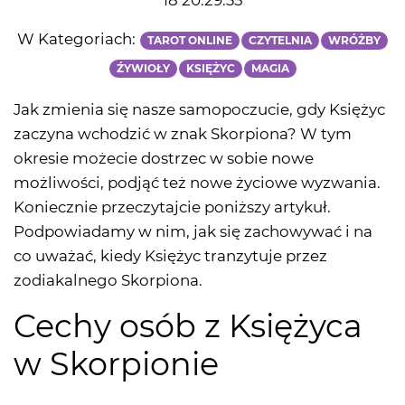
18 20:29:35
W Kategoriach:
TAROT ONLINE
CZYTELNIA
WRÓŻBY
ŹYWIOŁY
KSIĘŻYC
MAGIA
Jak zmienia się nasze samopoczucie, gdy Księżyc
zaczyna wchodzić w znak Skorpiona? W tym
okresie możecie dostrzec w sobie nowe
możliwości, podjąć też nowe życiowe wyzwania.
Koniecznie przeczytajcie poniższy artykuł.
Podpowiadamy w nim, jak się zachowywać i na
co uważać, kiedy Księżyc tranzytuje przez
zodiakalnego Skorpiona.
Cechy osób z Księżyca
w Skorpionie