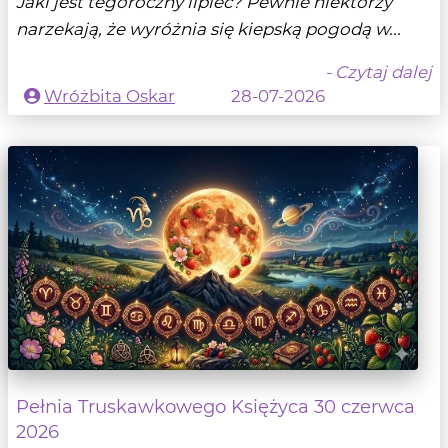
Jaki jest tegoroczny lipiec? Pewnie niektórzy
narzekają, że wyróżnia się kiepską pogodą w...
- Czytaj dalej
Wróżbita Oskar
28-07-2026
Pełnia Truskawkowego Księżyca 30 czerwca
2026