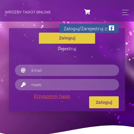
WRÓŻBY TAROT ONLINE
Zaloguj/Zarejestruj z:
Zaloguj
Rejestruj
Przypomnij hasło
Zaloguj