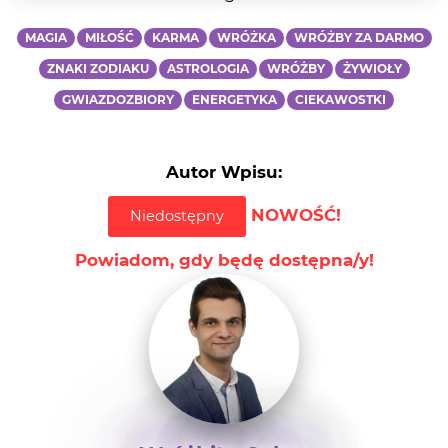
MAGIA
MIŁOŚĆ
KARMA
WRÓŻKA
WRÓŻBY ZA DARMO
ZNAKI ZODIAKU
ASTROLOGIA
WRÓŻBY
ŻYWIOŁY
GWIAZDOZBIORY
ENERGETYKA
CIEKAWOSTKI
Autor Wpisu:
NOWOŚĆ!
Niedostępny
Powiadom, gdy będę dostępna/y!