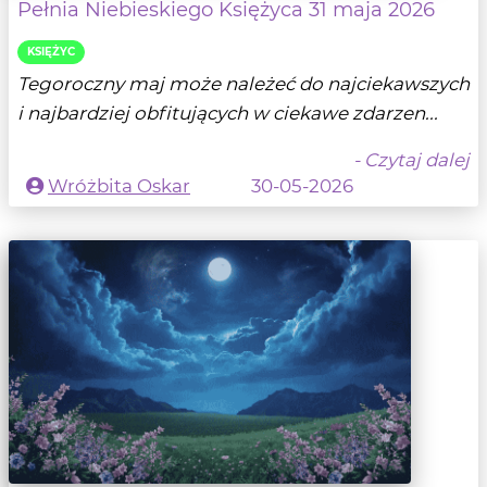
Pełnia Niebieskiego Księżyca 31 maja 2026
KSIĘŻYC
Tegoroczny maj może należeć do najciekawszych
i najbardziej obfitujących w ciekawe zdarzen...
- Czytaj dalej
Wróżbita Oskar
30-05-2026