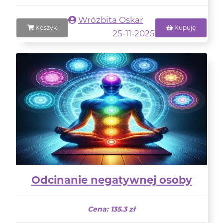
Wróżbita Oskar
Koszyk
Kupuję
25-11-2025
Odcinanie negatywnej osoby
Cena: 135.3 zł