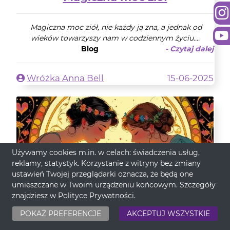
Magiczna moc ziół, nie każdy ją zna, a jednak od
wieków towarzyszy nam w codziennym życiu....
Blog
- Czytaj dalej
Wróżka Anna Bell
15-06-2025
Używamy cookies m.in. w celach: świadczenia usług,
reklamy, statystyk. Korzystanie z witryny bez zmiany
ustawień Twojej przeglądarki oznacza, że będą one
umieszczane w Twoim urządzeniu końcowym. Szczegóły
znajdziesz w
Polityce Prywatności
.
POKAŻ PREFERENCJE
AKCEPTUJ WSZYSTKIE
Kocha, lubi, szanuje