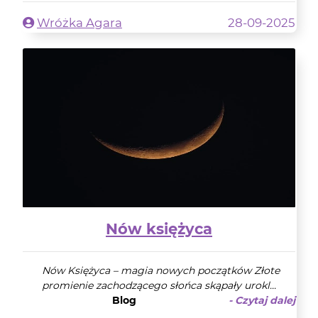
Wróżka Agara
28-09-2025
Nów księżyca
Nów Księżyca – magia nowych początków Złote
promienie zachodzącego słońca skąpały urokl...
Blog
- Czytaj dalej