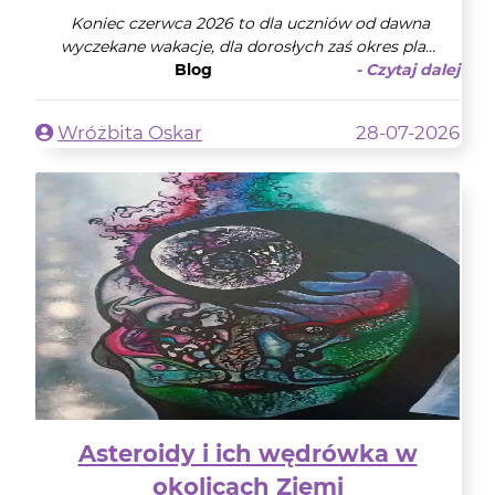
Koniec czerwca 2026 to dla uczniów od dawna
wyczekane wakacje, dla dorosłych zaś okres pla...
Blog
- Czytaj dalej
Wróżbita Oskar
28-07-2026
Asteroidy i ich wędrówka w
okolicach Ziemi