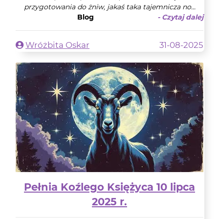
przygotowania do żniw, jakaś taka tajemnicza no...
Blog
- Czytaj dalej
Wróżbita Oskar
31-08-2025
Pełnia Koźlego Księżyca 10 lipca
2025 r.