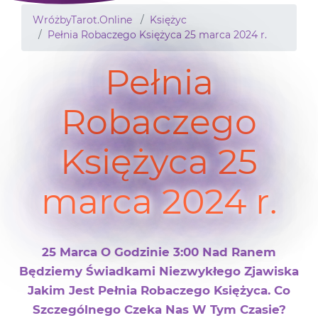
WróżbyTarot.Online
Księżyc
Pełnia Robaczego Księżyca 25 marca 2024 r.
Pełnia
Robaczego
Księżyca 25
marca 2024 r.
25 Marca O Godzinie 3:00 Nad Ranem
Będziemy Świadkami Niezwykłego Zjawiska
Jakim Jest Pełnia Robaczego Księżyca. Co
Szczególnego Czeka Nas W Tym Czasie?