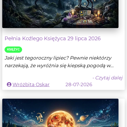
Pełnia Koźlego Księżyca 29 lipca 2026
KSIĘŻYC
Jaki jest tegoroczny lipiec? Pewnie niektórzy
narzekają, że wyróżnia się kiepską pogodą w...
- Czytaj dalej
Wróżbita Oskar
28-07-2026