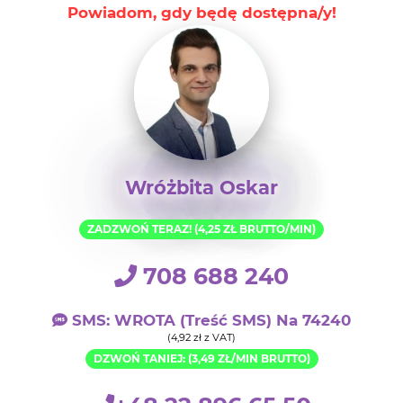
Powiadom, gdy będę dostępna/y!
Wróżbita Oskar
ZADZWOŃ TERAZ! (4,25 ZŁ BRUTTO/MIN)
708 688 240
SMS: WROTA (treść SMS) Na 74240
(4,92 zł z VAT)
DZWOŃ TANIEJ: (3,49 ZŁ/MIN BRUTTO)