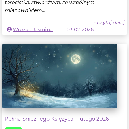
tarocistka, stwierdzam, że wspólnym
mianownikiem...
- Czytaj dalej
Wróżka Jaśmina
03-02-2026
Pełnia Śnieżnego Księżyca 1 lutego 2026