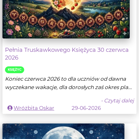
Pełnia Truskawkowego Księżyca 30 czerwca
2026
KSIĘŻYC
Koniec czerwca 2026 to dla uczniów od dawna
wyczekane wakacje, dla dorosłych zaś okres pla...
- Czytaj dalej
Wróżbita Oskar
29-06-2026