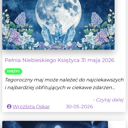
Pełnia Niebieskiego Księżyca 31 maja 2026
KSIĘŻYC
Tegoroczny maj może należeć do najciekawszych
i najbardziej obfitujących w ciekawe zdarzen...
- Czytaj dalej
Wróżbita Oskar
30-05-2026