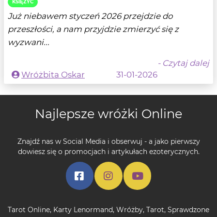
KSIĘŻYC
Już niebawem styczeń 2026 przejdzie do
przeszłości, a nam przyjdzie zmierzyć się z
wyzwani...
- Czytaj dalej
Wróżbita Oskar
31-01-2026
Najlepsze wróżki Online
Znajdź nas w Social Media i obserwuj - a jako pierwszy
dowiesz się o promocjach i artykułach ezoterycznych.
Tarot Online
,
Karty Lenormand
,
Wróżby
,
Tarot
,
Sprawdzone