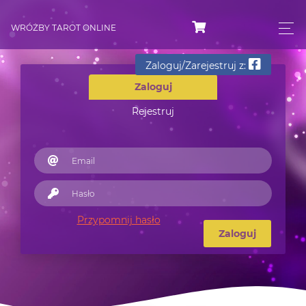
WRÓŻBY TAROT ONLINE
Zaloguj/Zarejestruj z:
Zaloguj
Rejestruj
Przypomnij hasło
Zaloguj