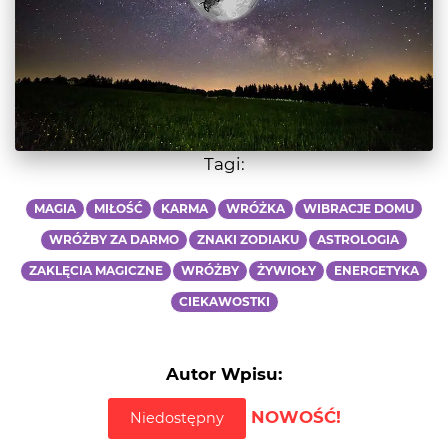
Tagi:
MAGIA
MIŁOŚĆ
KARMA
WRÓŻKA
WIBRACJE DOMU
WRÓŻBY ZA DARMO
ZNAKI ZODIAKU
ASTROLOGIA
ZAKLĘCIA MAGICZNE
WRÓŻBY
ŻYWIOŁY
ENERGETYKA
CIEKAWOSTKI
Autor Wpisu:
NOWOŚĆ!
Niedostępny