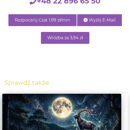
+48 22 896 65 50
Rozpocznij Czat 1.99 zł/min
Wyślij E-Mail
Wróżba za 3,94 zł
Sprawdź także