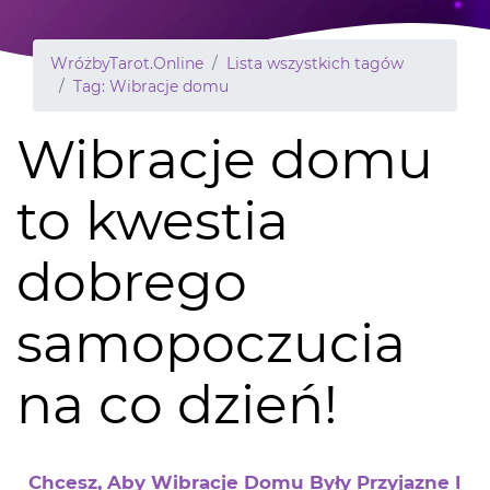
WróżbyTarot.Online
Lista wszystkich tagów
Tag: Wibracje domu
Wibracje domu
to kwestia
dobrego
samopoczucia
na co dzień!
Chcesz, Aby Wibracje Domu Były Przyjazne I