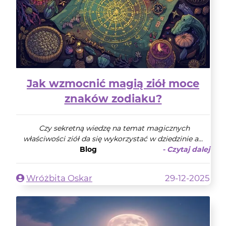
Jak wzmocnić magią ziół moce
znaków zodiaku?
Czy sekretną wiedzę na temat magicznych
właściwości ziół da się wykorzystać w dziedzinie a...
Blog
- Czytaj dalej
Wróżbita Oskar
29-12-2025