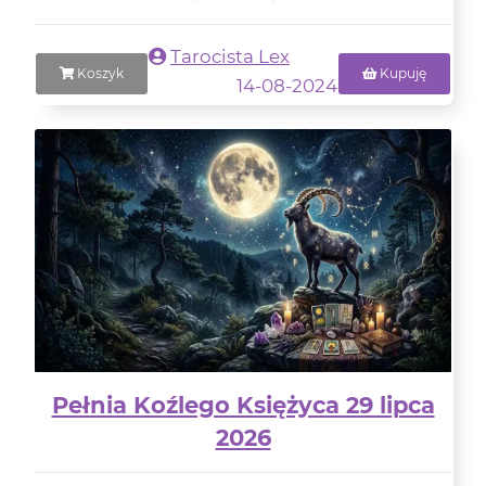
Tarocista Lex
Koszyk
Kupuję
14-08-2024
Pełnia Koźlego Księżyca 29 lipca
2026