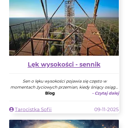
Lęk wysokości - sennik
Sen o lęku wysokości pojawia się często w
momentach życiowych przemian, kiedy śniący osiąg...
Blog
- Czytaj dalej
Tarocistka Sofii
09-11-2025