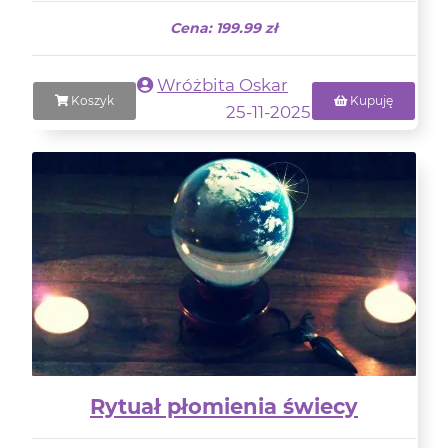
Cena: 199.99 zł
Wróżbita Oskar
Koszyk
Kupuję
25-11-2025
Rytuał płomienia świecy