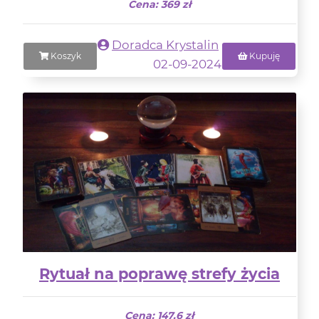
Cena: 369 zł
Doradca Krystalin
Koszyk
Kupuję
02-09-2024
Rytuał na poprawę strefy życia
Cena: 147.6 zł