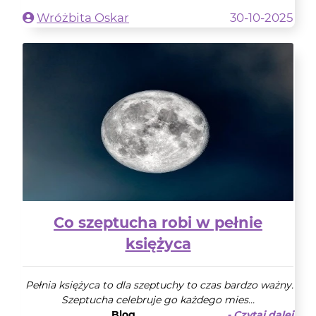
Wróżbita Oskar
30-10-2025
Co szeptucha robi w pełnie
księżyca
Pełnia księżyca to dla szeptuchy to czas bardzo ważny.
Szeptucha celebruje go każdego mies...
Blog
- Czytaj dalej