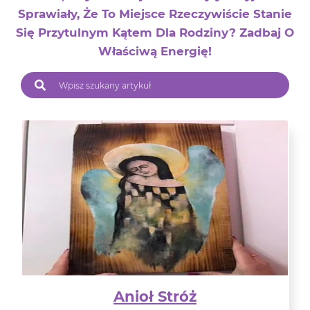
Sprawiały, Że To Miejsce Rzeczywiście Stanie
Się Przytulnym Kątem Dla Rodziny? Zadbaj O
Właściwą Energię!
Anioł Stróż