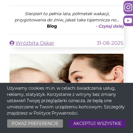
Sierpień to pełnia lata, półmetek wakacji,
przygotowania do żniw, jakaś taka tajemnicza no...
Blog
- Czytaj dalej
Wróżbita Oskar
31-08-2025
Używamy cookies m.in. w celach: świadczenia usług,
reklamy, statystyk. Korzystanie z witryny bez zmiany
ustawień Twojej przeglądarki oznacza, że będą one
umieszczane w Twoim urządzeniu końcowym. Szczegóły
znajdziesz w
Polityce Prywatności
.
POKAŻ PREFERENCJE
AKCEPTUJ WSZYSTKIE
Sennik Matka