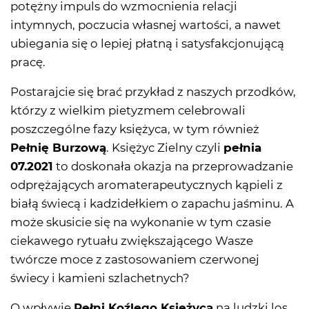
potężny impuls do wzmocnienia relacji
intymnych, poczucia własnej wartości, a nawet
ubiegania się o lepiej płatną i satysfakcjonującą
pracę.
Postarajcie się brać przykład z naszych przodków,
którzy z wielkim pietyzmem celebrowali
poszczególne fazy księżyca, w tym również
Pełnię Burzową
. Księżyc Zielny czyli
pełnia
07.2021
to doskonała okazja na przeprowadzanie
odprężających aromaterapeutycznych kąpieli z
białą świecą i kadzidełkiem o zapachu jaśminu. A
może skusicie się na wykonanie w tym czasie
ciekawego rytuału zwiększającego Wasze
twórcze moce z zastosowaniem czerwonej
świecy i kamieni szlachetnych?
O wpływie
Pełni Koźlego Księżyca
na ludzki los