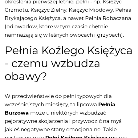
określenia pierwszej letniej pełni - np. Księżyc
Grzmotu, Księżyc Zielny, Księżyc Miodowy, Pełnia
Brykającego Księżyca, a nawet Pełnia Robaczana
(od owadów, które w tym czasie chętnie
namnażają się w leśnych owocach i grzybach).
Pełnia Koźlego Księżyca
- czemu wzbudza
obawy?
W przeciwieństwie do pełni typowych dla
wcześniejszych miesięcy, ta lipcowa
Pełnia
Burzowa
może u niektórych wzbudzać
pejoratywne skojarzenia i przywodzić na myśl
jakieś negatywne stany emocjonalne. Takie
nastawienie do
Pełni Koźlego Księżyca
można