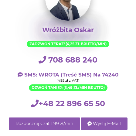
Wróżbita Oskar
ZADZWOŃ TERAZ! (4,25 ZŁ BRUTTO/MIN)
708 688 240
SMS: WROTA (treść SMS) Na 74240
(4,92 zł z VAT)
DZWOŃ TANIEJ: (3,49 ZŁ/MIN BRUTTO)
+48 22 896 65 50
Rozpocznij Czat 1.99 zł/min
Wyślij E-Mail