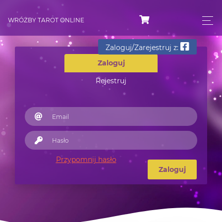
WRÓŻBY TAROT ONLINE
Zaloguj/Zarejestruj z:
Zaloguj
Rejestruj
Przypomnij hasło
Zaloguj