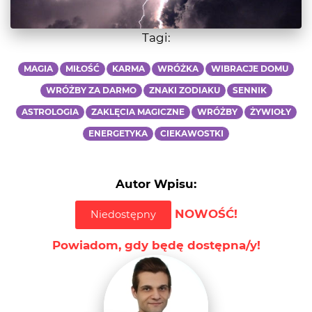
Tagi:
MAGIA
MIŁOŚĆ
KARMA
WRÓŻKA
WIBRACJE DOMU
WRÓŻBY ZA DARMO
ZNAKI ZODIAKU
SENNIK
ASTROLOGIA
ZAKLĘCIA MAGICZNE
WRÓŻBY
ŻYWIOŁY
ENERGETYKA
CIEKAWOSTKI
Autor Wpisu:
NOWOŚĆ!
Niedostępny
Powiadom, gdy będę dostępna/y!