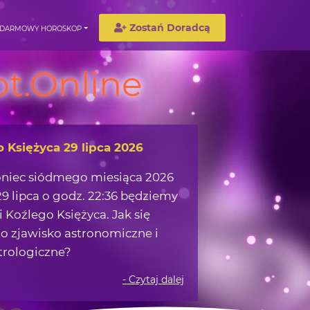
Zostań Doradcą
DARMOWY HOROSKOP
t.Online
wędrówka w okolicach Ziemi
możemy zaczerpnąć z obserwacji
 na nocnym niebie?
- Czytaj dalej