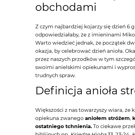
Z czym najbardziej kojarzy się dzień 6
odpowiedziałaby, że z imieninami Mikoła
Warto wiedzieć jednak, że początek d
okazja, by celebrować dzień anioła. Oka
przez naszych przodków w tym szczeg
swoimi anielskimi opiekunami i wypro
trudnych spraw.
Definicja anioła st
Większości z nas towarzyszy wiara, że
opiekuna zwanego
aniołem stróżem
,
ostatniego tchnienia.
To ciekawe przek
biblijnych np.
Księdze Hioba
33, 23-24
, 
związanej z Pismem Świętym np. tekśc
3,1. Jeśli chcecie wiedzieć, jak przedst