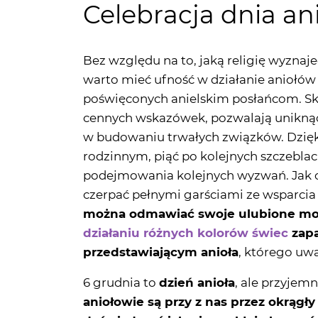
Bez względu na to, jaką religię wyznaje
warto mieć ufność w działanie aniołów
poświęconych anielskim posłańcom. Sk
cennych wskazówek, pozwalają unikną
w budowaniu trwałych związków. Dzięk
rodzinnym, piąć po kolejnych szczebla
podejmowania kolejnych wyzwań. Jak o
czerpać pełnymi garściami ze wsparci
można odmawiać swoje ulubione mod
działaniu różnych kolorów świec
zapa
przedstawiającym anioła
, którego uw
6 grudnia to
dzień anioła
, ale przyjem
aniołowie są przy z nas przez okrągł
doświadczać ich niezwykłej obecnoś
efekty anielskiej działalności w życiu c
refleksję lub krótką modlitwę związa