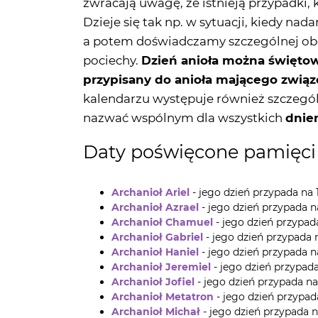
pociechy.
Dzień anioła można świętow
przypisany do anioła mającego zwią
kalendarzu występuje również szczegól
nazwać wspólnym dla wszystkich
dnie
Daty poświęcone pamięci 
Archanioł Ariel
- jego dzień przypada na 1
Archanioł Azrael
- jego dzień przypada na
Archanioł Chamuel
- jego dzień przypad
Archanioł Gabriel
- jego dzień przypada n
Archanioł Haniel
- jego dzień przypada na
Archanioł Jeremiel
- jego dzień przypada
Archanioł Jofiel
- jego dzień przypada na 1
Archanioł Metatron
- jego dzień przypada
Archanioł Michał
- jego dzień przypada na
Archanioł Raguel
- jego dzień przypada na 
Archanioł Rafał
- jego dzień przypada na 
Archanioł Raziel
- jego dzień przypada na