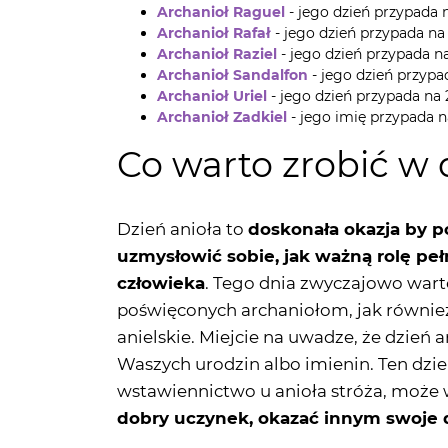
Archanioł Sandalfon
- jego dzień przypa
Archanioł Uriel
- jego dzień przypada na 2
Archanioł Zadkiel
- jego imię przypada n
Co warto zrobić w 
Dzień anioła to
doskonała okazja by po
uzmysłowić sobie, jak ważną rolę pe
człowieka
. Tego dnia zwyczajowo warto
poświęconych archaniołom, jak również
anielskie. Miejcie na uwadze, że dzień 
Waszych urodzin albo imienin. Ten dzie
wstawiennictwo u anioła stróża, moż
dobry uczynek, okazać innym swoje 
Celebracja dnia an