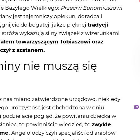
ięgnijcie do bogatej, jakże pięknej
tradycji
a stróża wykazują silny związek z wizerunkami
fałem towarzyszącym Tobiaszowi oraz
czył z szatanem.
niny nie muszą się
 z nas miano zatwierdzone urzędowo, niekiedy
ego uroczystość jest obchodzona w dniu
i podzielacie pogląd, że powitaniu dziecka w
łaniec, to powinniście wiedzieć, że
zwykle
same.
Angelolodzy czyli specjaliści od aniołów
kiedy imieniny oraz dzień anioła nie są tożsame.
damy dziecku imię jeszcze przed jego narodzinami,
ności jakiegoś anioła już w życiu naszej