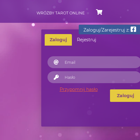
WRÓŻBY TAROT ONLINE
Zaloguj/Zarejestruj z:
Zaloguj
Rejestruj
Przypomnij hasło
Zaloguj