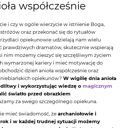
cie i czy w ogóle wierzycie w istnienie Boga,
 stróżów oraz przekonać się do rytuałów
rzydlaci opiekunowie udzielają nam wielu
ć prawdziwych dramatów, skutecznie wspierają
i nim możemy cieszyć się szczęśliwym życiem
ch wymarzonej kariery i mieć motywację do
bchodzić dzień anioła współcześnie oraz
a niebiańskich opiekunów?
W wigilię dnia anioła
litwy i wykorzystując wiedzę o
magicznym
lić światło przed obrazkiem
ażamy za swego szczególnego opiekuna.
nie mieć świadomość, że
archaniołowie i
y rok i w każdej trudnej sytuacji możemy
ci oraz cennego wsparcia.
Jeśli chcecie poczuć
złowieka, znajdujcie codziennie chociaż chwilę na
ną z aniołem stróżem. Pomocne mogą okazać się