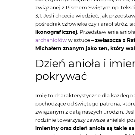
pośrednik człowieka czyli anioł stróż, s
ikonograficznej
. Przedstawienia anioł
archaniołów
w sztuce –
zwłaszcza z Ra
Michałem znanym jako ten, który wal
Dzień anioła i imie
pokrywać
Imię to charakterystyczne dla każdego
pochodzące od świętego patrona, któr
związanym z datą naszych urodzin. Jeśl
rodzinie towarzyszy zawsze anielski pos
imieniny oraz dzień anioła są takie 
zwracają uwagę, że istnieją przypadki, 
Dzieje się tak np. w sytuacji, kiedy na
a potem doświadczamy szczególnej obec