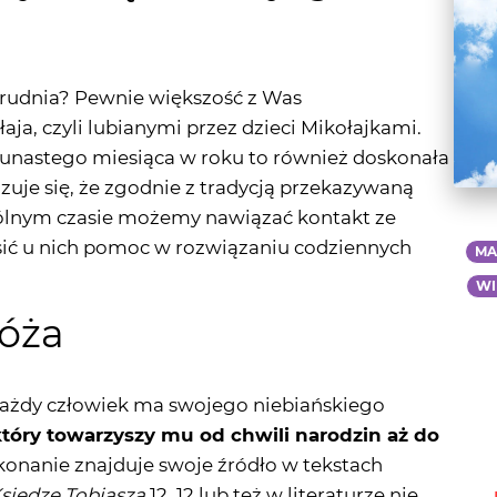
 grudnia? Pewnie większość z Was
ja, czyli lubianymi przez dzieci Mikołajkami.
wunastego miesiąca w roku to również doskonała
zuje się, że zgodnie z tradycją przekazywaną
ólnym czasie możemy nawiązać kontakt ze
sić u nich pomoc w rozwiązaniu codziennych
MA
WI
róża
 każdy człowiek ma swojego niebiańskiego
który towarzyszy mu od chwili narodzin aż do
onanie znajduje swoje źródło w tekstach
Księdze Tobiasza
12, 12 lub też w literaturze nie
ie Bazylego Wielkiego:
Przeciw Eunomiuszowi
awiany jest tajemniczy opiekun, doradca i