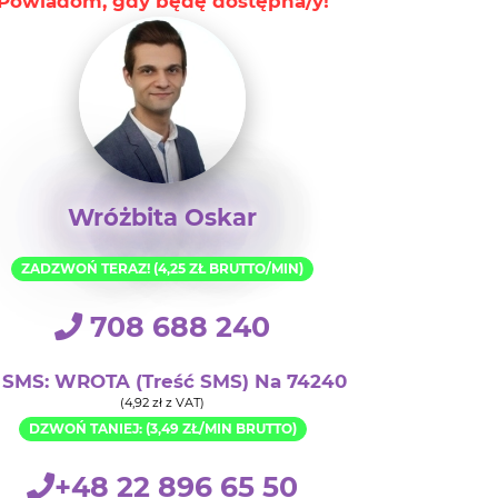
Wróżbita Oskar
ZADZWOŃ TERAZ! (4,25 ZŁ BRUTTO/MIN)
708 688 240
SMS: WROTA (treść SMS) Na 74240
(4,92 zł z VAT)
DZWOŃ TANIEJ: (3,49 ZŁ/MIN BRUTTO)
+48 22 896 65 50
Rozpocznij Czat 1.99 zł/min