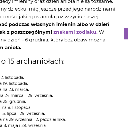
ać podczas własnych imienin albo w dzień
zek z poszczególnymi
znakami zodiaku.
W
ny dzień – 6 grudnia, który bez obaw można
m anioła.
o 15 archaniołach:
2. listopada.
 19. listopada.
a na 23. marca.
a 24 marca. i 29. września.
 25. grudnia.
 na 8. listopada.
3. lipca i 29. września.
 na 29 września i 2. października.
 8. maja i 29. września.
13. i 17. sierpnia.
29 września i 8. listopada.
 15. maja.