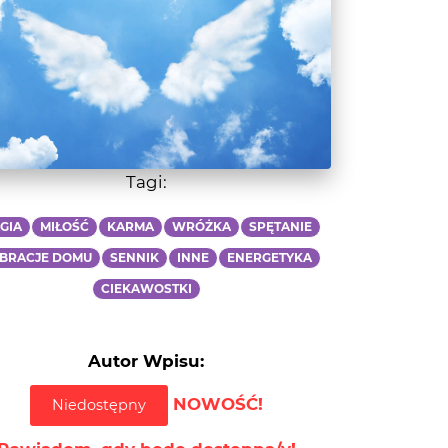
Tagi:
GIA
MIŁOŚĆ
KARMA
WRÓŻKA
SPĘTANIE
BRACJE DOMU
SENNIK
INNE
ENERGETYKA
CIEKAWOSTKI
Autor Wpisu:
NOWOŚĆ!
Niedostępny
Powiadom, gdy będę dostępna/y!