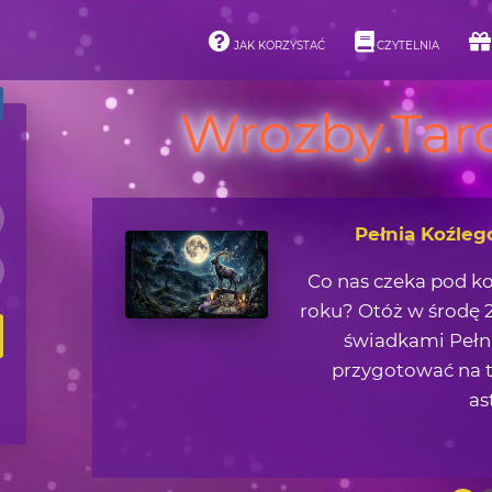
JAK KORZYSTAĆ
CZYTELNIA
Wrozby.Taro
Asteroidy i ich 
Jaką lekcję życiową 
zjawisk