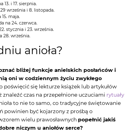
da na 24. czerwca.
2. stycznia i 23. września.
a 28. września.
dniu anioła?
znać bliżej funkcje anielskich posłańców i
łnią oni w codziennym życiu zwykłego
 poświęcić się lekturze książek lub artykułów
 znaleźć czas na przepełnione uczuciami
rytuały
anioła to nie to samo, co tradycyjne świętowanie
ń powinien być kojarzony z prośbą o
e wzorem wielu prawosławnych
popełnić jakiś
dobre niczym u aniołów serce?
ioła współcześnie