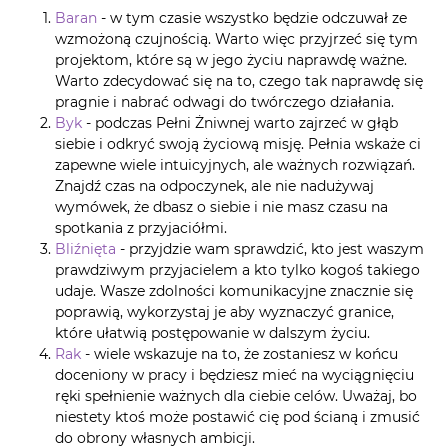
Baran
- w tym czasie wszystko będzie odczuwał ze
wzmożoną czujnością. Warto więc przyjrzeć się tym
projektom, które są w jego życiu naprawdę ważne.
Warto zdecydować się na to, czego tak naprawdę się
pragnie i nabrać odwagi do twórczego działania.
Byk
- podczas Pełni Żniwnej warto zajrzeć w głąb
siebie i odkryć swoją życiową misję. Pełnia wskaże ci
zapewne wiele intuicyjnych, ale ważnych rozwiązań.
Znajdź czas na odpoczynek, ale nie nadużywaj
wymówek, że dbasz o siebie i nie masz czasu na
spotkania z przyjaciółmi.
Bliźnięta
- przyjdzie wam sprawdzić, kto jest waszym
prawdziwym przyjacielem a kto tylko kogoś takiego
udaje. Wasze zdolności komunikacyjne znacznie się
poprawią, wykorzystaj je aby wyznaczyć granice,
które ułatwią postępowanie w dalszym życiu.
Rak
- wiele wskazuje na to, że zostaniesz w końcu
doceniony w pracy i będziesz mieć na wyciągnięciu
ręki spełnienie ważnych dla ciebie celów. Uważaj, bo
niestety ktoś może postawić cię pod ścianą i zmusić
do obrony własnych ambicji.