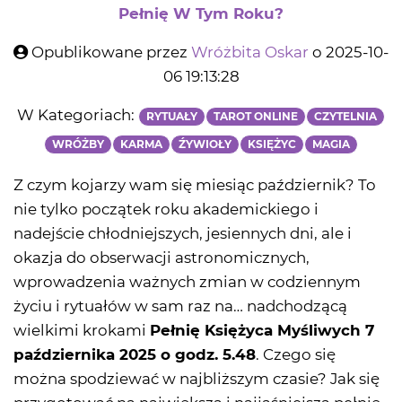
Pełnię W Tym Roku?
Opublikowane przez
Wróżbita Oskar
o 2025-10-
06 19:13:28
W Kategoriach:
RYTUAŁY
TAROT ONLINE
CZYTELNIA
WRÓŻBY
KARMA
ŹYWIOŁY
KSIĘŻYC
MAGIA
Z czym kojarzy wam się miesiąc październik? To
nie tylko początek roku akademickiego i
nadejście chłodniejszych, jesiennych dni, ale i
okazja do obserwacji astronomicznych,
wprowadzenia ważnych zmian w codziennym
życiu i rytuałów w sam raz na… nadchodzącą
wielkimi krokami
Pełnię Księżyca Myśliwych 7
października 2025 o godz. 5.48
. Czego się
można spodziewać w najbliższym czasie? Jak się