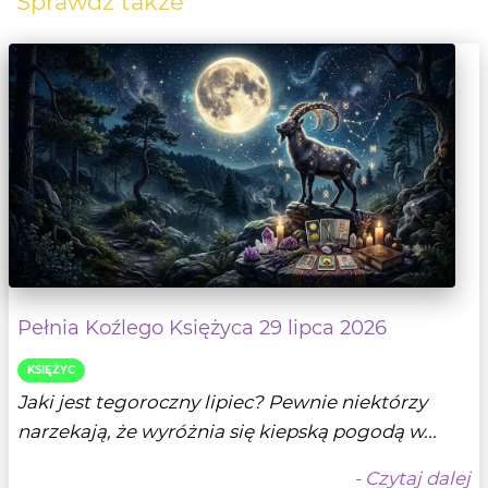
Sprawdź także
Pełnia Koźlego Księżyca 29 lipca 2026
KSIĘŻYC
Jaki jest tegoroczny lipiec? Pewnie niektórzy
narzekają, że wyróżnia się kiepską pogodą w...
- Czytaj dalej