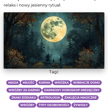
relaks i nowy jesienny rytuał.
Tagi:
MAGIA
MIŁOŚĆ
KARMA
WRÓŻKA
WIBRACJE DOMU
WRÓŻBY ZA DARMO
DARMOWY HOROSKOP MIESIĘCZNY
ZNAKI ZODIAKU
ASTROLOGIA
ZAKLĘCIA MAGICZNE
WRÓŻBY
TYPY OSOBOWOŚCI
ŻYWIOŁY