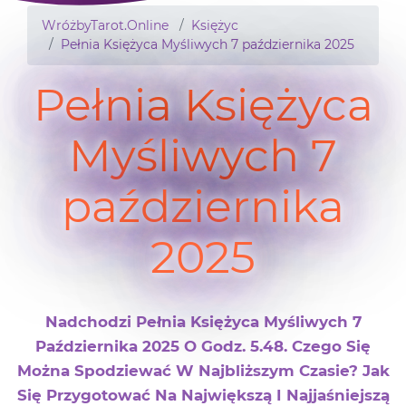
WróżbyTarot.Online
Księżyc
Pełnia Księżyca Myśliwych 7 października 2025
Pełnia Księżyca
Myśliwych 7
października
2025
Nadchodzi Pełnia Księżyca Myśliwych 7
Października 2025 O Godz. 5.48. Czego Się
Można Spodziewać W Najbliższym Czasie? Jak
Się Przygotować Na Największą I Najjaśniejszą