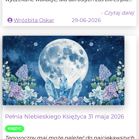
- Czytaj dalej
Wróżbita Oskar
29-06-2026
Pełnia Niebieskiego Księżyca 31 maja 2026
KSIĘŻYC
Tegoroczny maj może należeć do najciekawszych