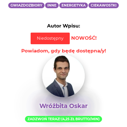
GWIAZDOZBIORY
INNE
ENERGETYKA
CIEKAWOSTKI
Autor Wpisu:
NOWOŚĆ!
Niedostępny
Powiadom, gdy będę dostępna/y!
Wróżbita Oskar
ZADZWOŃ TERAZ! (4,25 ZŁ BRUTTO/MIN)