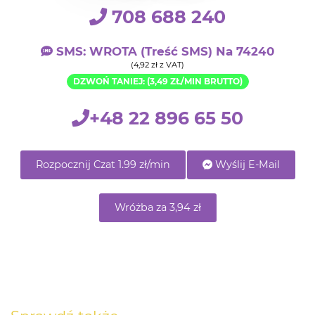
708 688 240
SMS: WROTA (treść SMS) Na 74240
(4,92 zł z VAT)
DZWOŃ TANIEJ: (3,49 ZŁ/MIN BRUTTO)
+48 22 896 65 50
Rozpocznij Czat 1.99 zł/min
Wyślij E-Mail
Wróżba za 3,94 zł