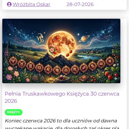
Wróżbita Oskar
28-07-2026
Pełnia Truskawkowego Księżyca 30 czerwca
2026
KSIĘŻYC
Koniec czerwca 2026 to dla uczniów od dawna
wyczekane wakacje, dla dorosłych zaś okres pla...