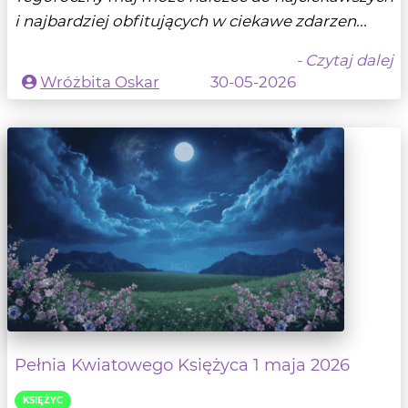
i najbardziej obfitujących w ciekawe zdarzen...
- Czytaj dalej
Wróżbita Oskar
30-05-2026
Pełnia Kwiatowego Księżyca 1 maja 2026
KSIĘŻYC