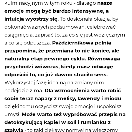
kulminacyjnym w tym roku - dlatego
nasze
emocje mogą być bardzo intensywne, a
intuicja wyostrzy się.
To doskonała okazja, by
dokonać ważnych podsumowań, celebrować
osiągnięcia, zapisać to, za co się jest wdzięcznym
a co się odpuszcza.
Październikowa pełnia
przypomina, że przemiana to nie koniec, ale
naturalny etap pewnego cyklu. Równowaga
przychodzi wówczas, kiedy masz odwagę
odpuścić to, co już dawno straciło sens.
Wykorzystaj fazę idealną na zmiany nim
nadejdzie zima.
Dla wzmocnienia warto robić
sobie teraz napary z melisy, lawendy i miodu
–
dzięki temu oczyścisz swoje emocje i uspokoisz
umysł.
Może warto też wypróbować przepis na
detoksykującą kąpiel w soli i rumianku z
szałwią
- to taki ciekawy pomysł na wieczorny