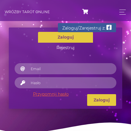
WRÓŻBY TAROT ONLINE
Zaloguj/Zarejestruj z:
Zaloguj
Rejestruj
Przypomnij hasło
Zaloguj