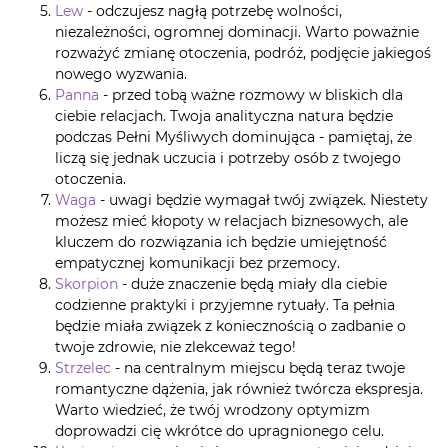
Lew
- odczujesz nagłą potrzebę wolności,
niezależności, ogromnej dominacji. Warto poważnie
rozważyć zmianę otoczenia, podróż, podjęcie jakiegoś
nowego wyzwania.
Panna
- przed tobą ważne rozmowy w bliskich dla
ciebie relacjach. Twoja analityczna natura będzie
podczas Pełni Myśliwych dominująca - pamiętaj, że
liczą się jednak uczucia i potrzeby osób z twojego
otoczenia.
Waga
- uwagi będzie wymagał twój związek. Niestety
możesz mieć kłopoty w relacjach biznesowych, ale
kluczem do rozwiązania ich będzie umiejętność
empatycznej komunikacji bez przemocy.
Skorpion
- duże znaczenie będą miały dla ciebie
codzienne praktyki i przyjemne rytuały. Ta pełnia
będzie miała związek z koniecznością o zadbanie o
twoje zdrowie, nie zlekceważ tego!
Strzelec
- na centralnym miejscu będą teraz twoje
romantyczne dążenia, jak również twórcza ekspresja.
Warto wiedzieć, że twój wrodzony optymizm
doprowadzi cię wkrótce do upragnionego celu.