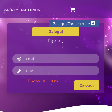
WRÓŻBY TAROT ONLINE
Zaloguj/Zarejestruj z:
Zaloguj
Rejestruj
Przypomnij hasło
Zaloguj