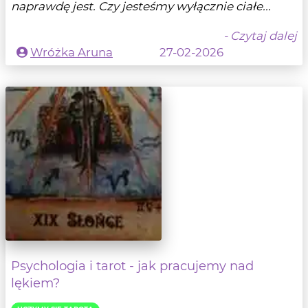
naprawdę jest. Czy jesteśmy wyłącznie ciałe...
- Czytaj dalej
Wróżka Aruna
27-02-2026
Psychologia i tarot - jak pracujemy nad
lękiem?