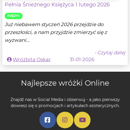
Pełnia Śnieżnego Księżyca 1 lutego 2026
KSIĘŻYC
Już niebawem styczeń 2026 przejdzie do
przeszłości, a nam przyjdzie zmierzyć się z
wyzwani...
- Czytaj dalej
Wróżbita Oskar
31-01-2026
Najlepsze wróżki Online
Znajdź nas w Social Media i obserwuj - a jako pierwszy
dowiesz się o promocjach i artykułach ezoterycznych.