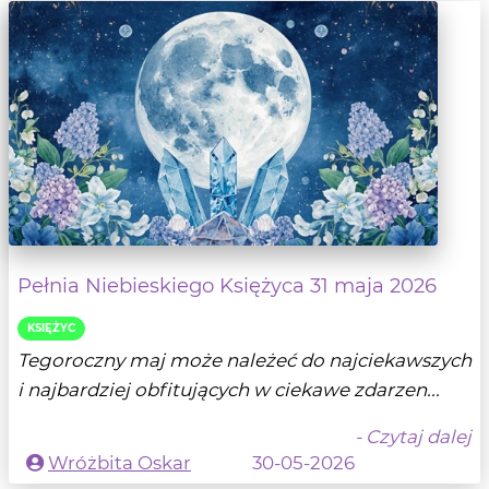
Pełnia Niebieskiego Księżyca 31 maja 2026
KSIĘŻYC
Tegoroczny maj może należeć do najciekawszych
i najbardziej obfitujących w ciekawe zdarzen...
- Czytaj dalej
Wróżbita Oskar
30-05-2026