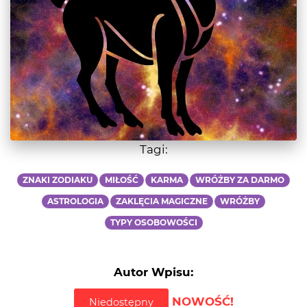
Tagi:
ZNAKI ZODIAKU
MIŁOŚĆ
KARMA
WRÓŻBY ZA DARMO
ASTROLOGIA
ZAKLĘCIA MAGICZNE
WRÓŻBY
TYPY OSOBOWOŚCI
Autor Wpisu:
NOWOŚĆ!
Niedostępny