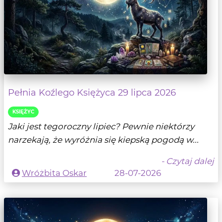
Pełnia Koźlego Księżyca 29 lipca 2026
KSIĘŻYC
Jaki jest tegoroczny lipiec? Pewnie niektórzy
narzekają, że wyróżnia się kiepską pogodą w...
- Czytaj dalej
Wróżbita Oskar
28-07-2026