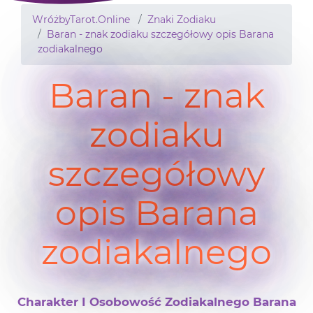
WróżbyTarot.Online
Znaki Zodiaku
Baran - znak zodiaku szczegółowy opis Barana
zodiakalnego
Baran - znak
zodiaku
szczegółowy
opis Barana
zodiakalnego
Charakter I Osobowość Zodiakalnego Barana