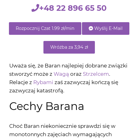
+48 22 896 65 50
Rozpocznij Czat 1.99 zł/min
Wyślij E-Mail
Wróżba za 3,94 zł
Uważa się, że Baran najlepiej dobrane związki
stworzyć może z
Wagą
oraz
Strzelcem
.
Relacje z
Rybami
zaś zazwyczaj kończą się
zazwyczaj katastrofą.
Cechy Barana
Choć Baran niekoniecznie sprawdzi się w
monotonnych zajęciach wymagających