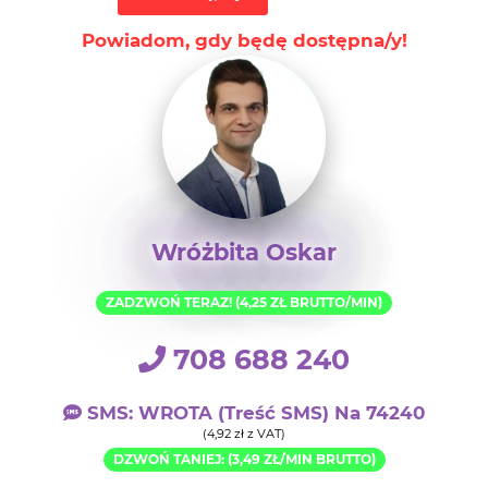
Powiadom, gdy będę dostępna/y!
Wróżbita Oskar
ZADZWOŃ TERAZ! (4,25 ZŁ BRUTTO/MIN)
708 688 240
SMS: WROTA (treść SMS) Na 74240
(4,92 zł z VAT)
DZWOŃ TANIEJ: (3,49 ZŁ/MIN BRUTTO)