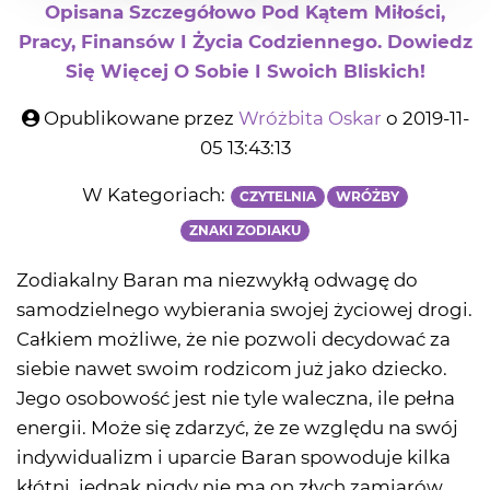
Opisana Szczegółowo Pod Kątem Miłości,
Pracy, Finansów I Życia Codziennego. Dowiedz
Się Więcej O Sobie I Swoich Bliskich!
Opublikowane przez
Wróżbita Oskar
o 2019-11-
05 13:43:13
W Kategoriach:
CZYTELNIA
WRÓŻBY
ZNAKI ZODIAKU
Zodiakalny Baran ma niezwykłą odwagę do
samodzielnego wybierania swojej życiowej drogi.
Całkiem możliwe, że nie pozwoli decydować za
siebie nawet swoim rodzicom już jako dziecko.
Jego osobowość jest nie tyle waleczna, ile pełna
energii. Może się zdarzyć, że ze względu na swój
indywidualizm i uparcie Baran spowoduje kilka
kłótni, jednak nigdy nie ma on złych zamiarów.