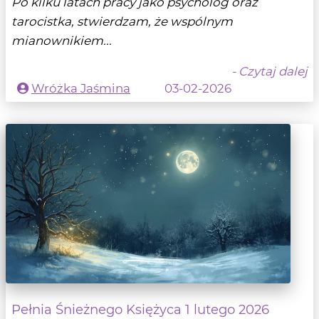
Po kilku latach pracy jako psycholog oraz
tarocistka, stwierdzam, że wspólnym
mianownikiem...
- Czytaj dalej
Wróżka Jaśmina
03-02-2026
Pełnia Śnieżnego Księżyca 1 lutego 2026