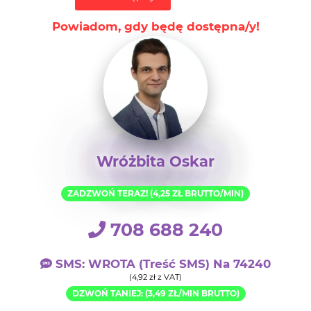
Powiadom, gdy będę dostępna/y!
Wróżbita Oskar
ZADZWOŃ TERAZ! (4,25 ZŁ BRUTTO/MIN)
708 688 240
SMS: WROTA (treść SMS) Na 74240
(4,92 zł z VAT)
DZWOŃ TANIEJ: (3,49 ZŁ/MIN BRUTTO)