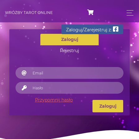
WRÓŻBY TAROT ONLINE
Zaloguj/Zarejestruj z:
Zaloguj
Rejestruj
Przypomnij hasło
Zaloguj