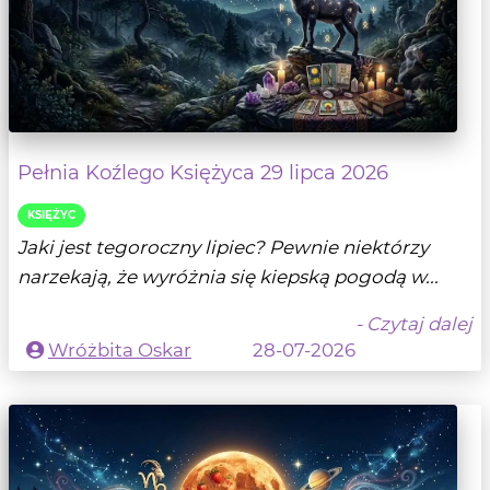
Pełnia Koźlego Księżyca 29 lipca 2026
KSIĘŻYC
Jaki jest tegoroczny lipiec? Pewnie niektórzy
narzekają, że wyróżnia się kiepską pogodą w...
- Czytaj dalej
Wróżbita Oskar
28-07-2026