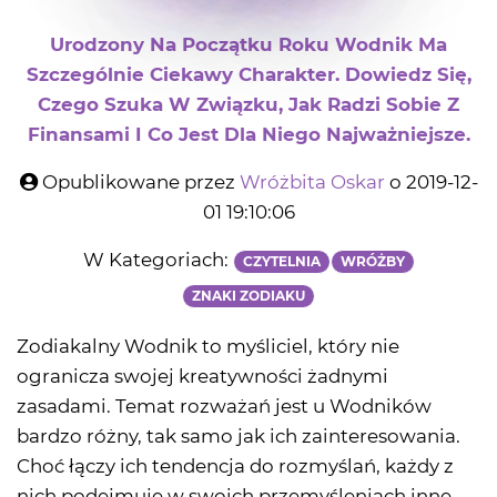
Urodzony Na Początku Roku Wodnik Ma
Szczególnie Ciekawy Charakter. Dowiedz Się,
Czego Szuka W Związku, Jak Radzi Sobie Z
Finansami I Co Jest Dla Niego Najważniejsze.
Opublikowane przez
Wróżbita Oskar
o 2019-12-
01 19:10:06
W Kategoriach:
CZYTELNIA
WRÓŻBY
ZNAKI ZODIAKU
Zodiakalny Wodnik to myśliciel, który nie
ogranicza swojej kreatywności żadnymi
zasadami. Temat rozważań jest u Wodników
bardzo różny, tak samo jak ich zainteresowania.
Choć łączy ich tendencja do rozmyślań, każdy z
nich podejmuje w swoich przemyśleniach inne