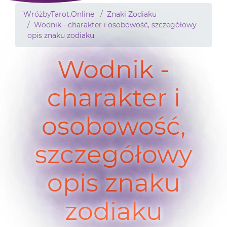
WróżbyTarot.Online
Znaki Zodiaku
Wodnik - charakter i osobowość, szczegółowy
opis znaku zodiaku
Wodnik -
charakter i
osobowość,
szczegółowy
opis znaku
zodiaku