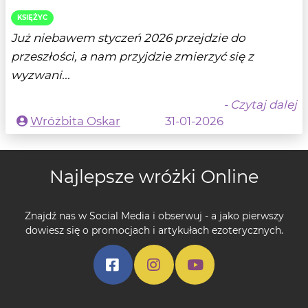
KSIĘŻYC
Już niebawem styczeń 2026 przejdzie do
przeszłości, a nam przyjdzie zmierzyć się z
wyzwani...
- Czytaj dalej
Wróżbita Oskar
31-01-2026
Najlepsze wróżki Online
Znajdź nas w Social Media i obserwuj - a jako pierwszy
dowiesz się o promocjach i artykułach ezoterycznych.