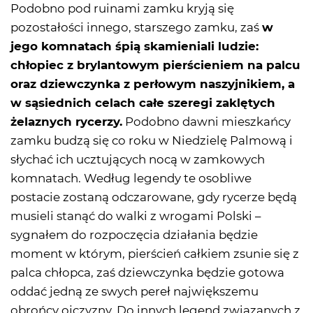
Podobno pod ruinami zamku kryją się
pozostałości innego, starszego zamku, zaś
w
jego komnatach śpią skamieniali ludzie:
chłopiec z brylantowym pierścieniem na palcu
oraz dziewczynka z perłowym naszyjnikiem, a
w sąsiednich celach całe szeregi zaklętych
żelaznych rycerzy.
Podobno dawni mieszkańcy
zamku budzą się co roku w Niedzielę Palmową i
słychać ich ucztujących nocą w zamkowych
komnatach. Według legendy te osobliwe
postacie zostaną odczarowane, gdy rycerze będą
musieli stanąć do walki z wrogami Polski –
sygnałem do rozpoczęcia działania będzie
moment w którym, pierścień całkiem zsunie się z
palca chłopca, zaś dziewczynka będzie gotowa
oddać jedną ze swych pereł największemu
obrońcy ojczyzny. Do innych legend związanych z