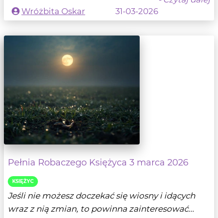
Wróżbita Oskar
31-03-2026
Pełnia Robaczego Księżyca 3 marca 2026
KSIĘŻYC
Jeśli nie możesz doczekać się wiosny i idących
wraz z nią zmian, to powinna zainteresować...