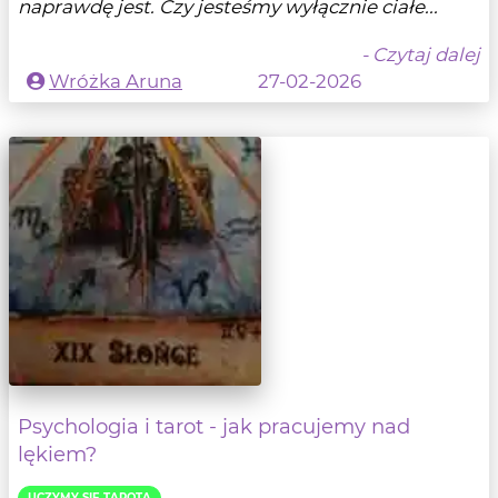
naprawdę jest. Czy jesteśmy wyłącznie ciałe...
- Czytaj dalej
Wróżka Aruna
27-02-2026
Psychologia i tarot - jak pracujemy nad
lękiem?
UCZYMY SIĘ TAROTA