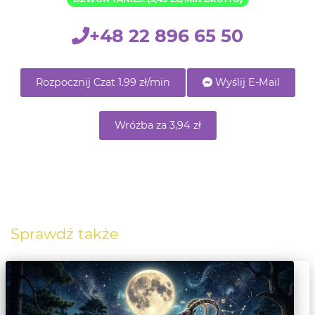
+48 22 896 65 50
Rozpocznij Czat 1.99 zł/min
Wyślij E-Mail
Wróżba za 3,94 zł
Sprawdź także