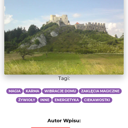
Tagi:
MAGIA
KARMA
WIBRACJE DOMU
ZAKLĘCIA MAGICZNE
ŻYWIOŁY
INNE
ENERGETYKA
CIEKAWOSTKI
Autor Wpisu: