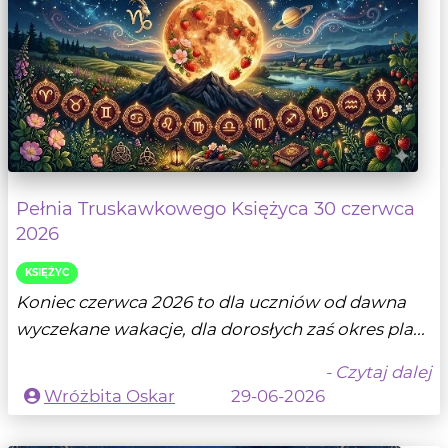
Pełnia Truskawkowego Księżyca 30 czerwca
2026
KSIĘŻYC
Koniec czerwca 2026 to dla uczniów od dawna
wyczekane wakacje, dla dorosłych zaś okres pla...
- Czytaj dalej
Wróżbita Oskar
29-06-2026