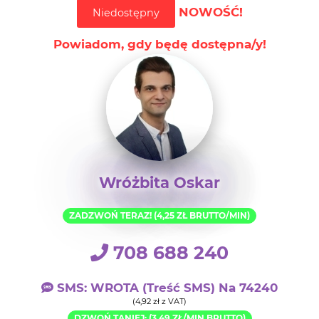
NOWOŚĆ!
Niedostępny
Powiadom, gdy będę dostępna/y!
Wróżbita Oskar
ZADZWOŃ TERAZ! (4,25 ZŁ BRUTTO/MIN)
708 688 240
SMS: WROTA (treść SMS) Na 74240
(4,92 zł z VAT)
DZWOŃ TANIEJ: (3,49 ZŁ/MIN BRUTTO)