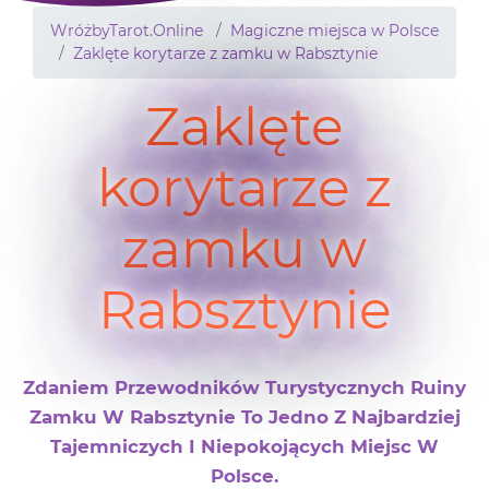
WróżbyTarot.Online
Magiczne miejsca w Polsce
Zaklęte korytarze z zamku w Rabsztynie
Zaklęte
korytarze z
zamku w
Rabsztynie
Zdaniem Przewodników Turystycznych Ruiny
Zamku W Rabsztynie To Jedno Z Najbardziej
Tajemniczych I Niepokojących Miejsc W
Polsce.