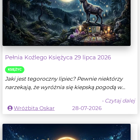
Pełnia Koźlego Księżyca 29 lipca 2026
KSIĘŻYC
Jaki jest tegoroczny lipiec? Pewnie niektórzy
narzekają, że wyróżnia się kiepską pogodą w...
- Czytaj dalej
Wróżbita Oskar
28-07-2026