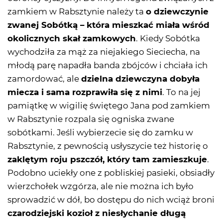
zamkiem w Rabsztynie należy ta
o dziewczynie
zwanej Sobótką – która mieszkać miała wśród
okolicznych skał zamkowych
. Kiedy Sobótka
wychodziła za mąż za niejakiego Sieciecha, na
młodą parę napadła banda zbójców i chciała ich
zamordować, ale
dzielna dziewczyna dobyła
miecza i sama rozprawiła się z nimi
. To na jej
pamiątkę w wigilię świętego Jana pod zamkiem
w Rabsztynie rozpala się ogniska zwane
sobótkami. Jeśli wybierzecie się do zamku w
Rabsztynie, z pewnością usłyszycie też historię o
zaklętym roju pszczół, który tam zamieszkuje
.
Podobno uciekły one z pobliskiej pasieki, obsiadły
wierzchołek wzgórza, ale nie można ich było
sprowadzić w dół, bo dostępu do nich wciąż broni
czarodziejski kozioł z niesłychanie długą