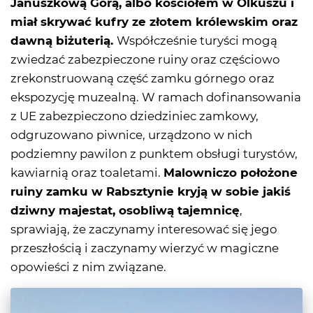
Januszkową Górą, albo kościołem w Olkuszu i
miał skrywać kufry ze złotem królewskim oraz
dawną biżuterią.
Współcześnie turyści mogą
zwiedzać zabezpieczone ruiny oraz częściowo
zrekonstruowaną część zamku górnego oraz
ekspozycję muzealną. W ramach dofinansowania
z UE zabezpieczono dziedziniec zamkowy,
odgruzowano piwnice, urządzono w nich
podziemny pawilon z punktem obsługi turystów,
kawiarnią oraz toaletami.
Malowniczo położone
ruiny zamku w Rabsztynie kryją w sobie jakiś
dziwny majestat, osobliwą tajemnicę
,
sprawiają, że zaczynamy interesować się jego
przeszłością i zaczynamy wierzyć w magiczne
opowieści z nim związane.