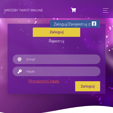
WRÓŻBY TAROT ONLINE
Zaloguj/Zarejestruj z:
Zaloguj
Rejestruj
Przypomnij hasło
Zaloguj