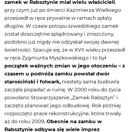
zamek w Rabsztynie miał wielu właścicieli
,
przy czym już po śmierci Kazimierza Wielkiego
przeszedł w ręce prywatne w ramach spłaty
długów. W czasie potopu szwedzkiego zamek
został doszczętnie splądrowany i zniszczony,
podobno już nigdy nie odzyskał swojej dawnej
świetności. Szacuje się, że w XVII wieku przeszedł
w ręce Zygmunta Myszkowskiego i to był
początek ważnych zmian w jego otoczeniu – z
czasem u podnóża zamku powstał dwór
starościński i folwark,
niestety sama budowla
zaczęła popadać w ruinę. W 2000 roku do życia
powołano Stowarzyszenie „Zamek Rabsztyn” i
zaczęto planować jego odbudowę. Rok później
rozpoczęto prace rekonstrukcyjne, które trwały
aż do roku 2009
. Obecnie na zamku w
Rabsztynie odbywa się wiele imprez