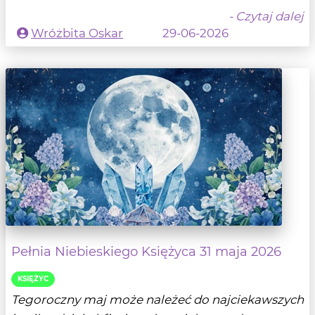
- Czytaj dalej
Wróżbita Oskar
29-06-2026
Pełnia Niebieskiego Księżyca 31 maja 2026
KSIĘŻYC
Tegoroczny maj może należeć do najciekawszych