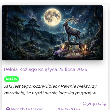
Pełnia Koźlego Księżyca 29 lipca 2026
KSIĘŻYC
Jaki jest tegoroczny lipiec? Pewnie niektórzy
narzekają, że wyróżnia się kiepską pogodą w...
- Czytaj dalej
Wróżbita Oskar
28-07-2026