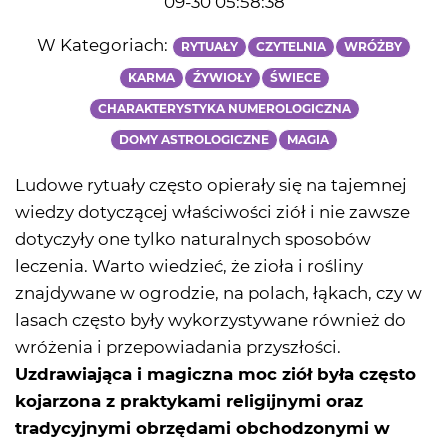
09-30 05:58:38
W Kategoriach:
RYTUAŁY
CZYTELNIA
WRÓŻBY
KARMA
ŹYWIOŁY
ŚWIECE
CHARAKTERYSTYKA NUMEROLOGICZNA
DOMY ASTROLOGICZNE
MAGIA
Ludowe rytuały często opierały się na tajemnej
wiedzy dotyczącej właściwości ziół i nie zawsze
dotyczyły one tylko naturalnych sposobów
leczenia. Warto wiedzieć, że zioła i rośliny
znajdywane w ogrodzie, na polach, łąkach, czy w
lasach często były wykorzystywane również do
wróżenia i przepowiadania przyszłości.
Uzdrawiająca i magiczna moc ziół była często
kojarzona z praktykami religijnymi oraz
tradycyjnymi obrzędami obchodzonymi w