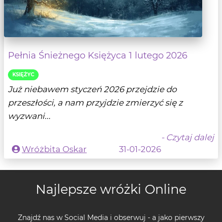
Pełnia Śnieżnego Księżyca 1 lutego 2026
KSIĘŻYC
Już niebawem styczeń 2026 przejdzie do
przeszłości, a nam przyjdzie zmierzyć się z
wyzwani...
- Czytaj dalej
Wróżbita Oskar
31-01-2026
Najlepsze wróżki Online
Znajdź nas w Social Media i obserwuj - a jako pierwszy