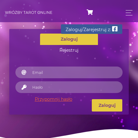
WRÓŻBY TAROT ONLINE
Zaloguj/Zarejestruj z:
Zaloguj
Rejestruj
Przypomnij hasło
Zaloguj