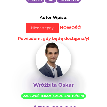
ŻYWIOŁY
INNE
ENERGETYKA
Autor Wpisu:
NOWOŚĆ!
Niedostępny
Powiadom, gdy będę dostępna/y!
Wróżbita Oskar
ZADZWOŃ TERAZ! (4,25 ZŁ BRUTTO/MIN)