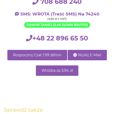
708 688 240
SMS: WROTA (treść SMS) Na 74240
(4,92 zł z VAT)
DZWOŃ TANIEJ: (3,49 ZŁ/MIN BRUTTO)
+48 22 896 65 50
Rozpocznij Czat 1.99 zł/min
Wyślij E-Mail
Wróżba za 3,94 zł
Sprawdź także