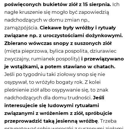
poświęconych bukietów ziół z 15 sierpnia.
Ich
nagłe kruszenie się mogło być zapowiedzią
nadchodzących w domu zmian np.,
zamążpójścia.
Ciekawe były wróżby i rytuały
związane np. z uroczystościami dożynkowymi.
Zbierano wówczas snopy z suszonych ziół
(mięta pieprzowa, bylica pospolita, dziurawiec
zwyczajny, rumianek pospolity)
i przewiązywano
je wstążkami, a potem stawiano w chatach.
Jeśli po tygodniu taki ziołowy snop się nie
osypywał, to wróżyło bogaty rok. Z kolei
pleśnienie ziół albo osypywanie się, to znak
nadchodzących dla domu trudności.
Jeśli
interesujecie się ludowymi rytuałami
związanymi z wróżeniem z ziół, spróbujcie
przeprowadzić taką jesienną wróżbę
. Trzeba
przygotować sobie woreczki z suszonymi ziołami