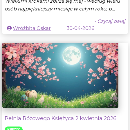
Wielkimi krokami zbliża się maj - według wielu
osób najpiękniejszy miesiąc w całym roku, p...
- Czytaj dalej
Wróżbita Oskar
30-04-2026
Pełnia Różowego Księżyca 2 kwietnia 2026
KSIĘŻYC