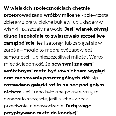
W wiejskich społecznościach chętnie
przeprowadzano wróżby miłosne
- dziewczęta
zbierały zioła w piękne bukiety lub układały w
wianki i puszczały na wodę.
Jeśli wianek płynął
długo i spokojnie to zwiastowało szczęśliwe
zamążpójście
, jeśli zatonął, lub zaplątał się w
zarośla – mogło to mogła być zapowiedź
samotności, lub nieszczęśliwej miłości. Warto
mieć świadomość, że
pewnymi znakami
wróżebnymi może być również sam wygląd
oraz zachowania poszczególnych ziół
. Np.
zostawiano gałązki roślin na noc pod gołym
niebem
-jeśli rano było one pokryte rosą, to
oznaczało szczęście, jeśli suche - wręcz
przeciwnie: niepowodzenie.
Dużą wagę
przypisywano także do kondycji