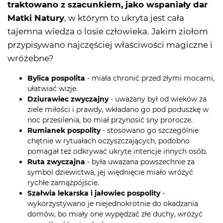
traktowano z szacunkiem, jako wspaniały dar
Matki Natury
, w którym to ukryta jest cała
tajemna wiedza o losie człowieka. Jakim ziołom
przypisywano najczęściej właściwości magiczne i
wróżebne?
Bylica pospolita
- miała chronić przed złymi mocami,
ułatwiać wizje.
Dziurawiec zwyczajny
- uważany był od wieków za
ziele miłości i prawdy, wkładano go pod poduszkę w
noc przesilenia, bo miał przynosić sny prorocze.
Rumianek pospolity
- stosowano go szczególnie
chętnie w rytuałach oczyszczających, podobno
pomagał też odkrywać ukryte intencje innych osób.
Ruta zwyczajna
- była uważana powszechnie za
symbol dziewictwa, jej więdnięcie miało wróżyć
rychłe zamążpójście.
Szałwia lekarska i jałowiec pospolity
-
wykorzystywano je niejednokrotnie do okadzania
domów, bo miały one wypędzać złe duchy, wróżyć