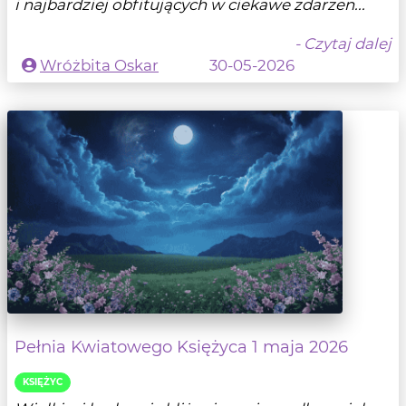
i najbardziej obfitujących w ciekawe zdarzen...
- Czytaj dalej
Wróżbita Oskar
30-05-2026
Pełnia Kwiatowego Księżyca 1 maja 2026
KSIĘŻYC