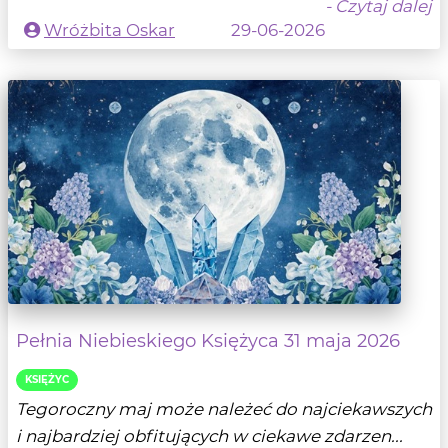
- Czytaj dalej
Wróżbita Oskar
29-06-2026
Pełnia Niebieskiego Księżyca 31 maja 2026
KSIĘŻYC
Tegoroczny maj może należeć do najciekawszych
i najbardziej obfitujących w ciekawe zdarzen...