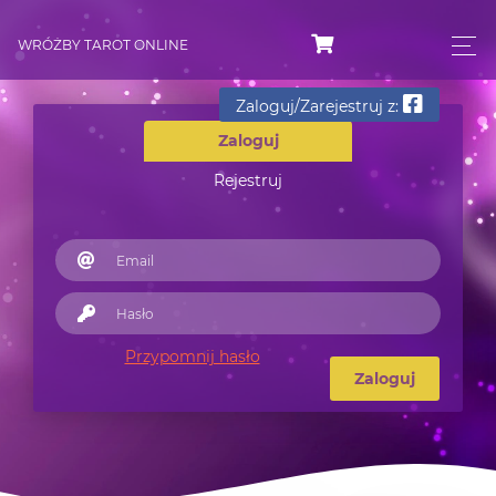
WRÓŻBY TAROT ONLINE
Zaloguj/Zarejestruj z:
Zaloguj
Rejestruj
Przypomnij hasło
Zaloguj