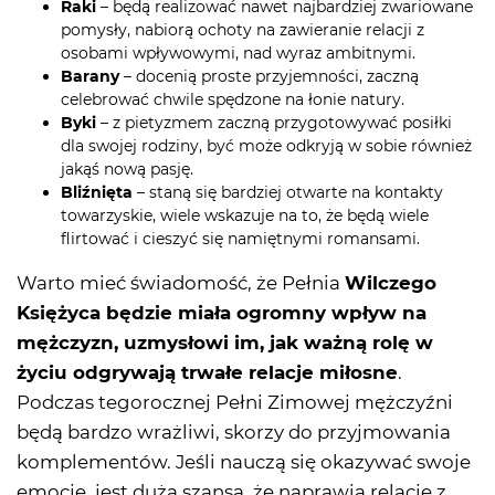
Raki
– będą realizować nawet najbardziej zwariowane
pomysły, nabiorą ochoty na zawieranie relacji z
osobami wpływowymi, nad wyraz ambitnymi.
Barany
– docenią proste przyjemności, zaczną
celebrować chwile spędzone na łonie natury.
Byki
– z pietyzmem zaczną przygotowywać posiłki
dla swojej rodziny, być może odkryją w sobie również
jakąś nową pasję.
Bliźnięta
– staną się bardziej otwarte na kontakty
towarzyskie, wiele wskazuje na to, że będą wiele
flirtować i cieszyć się namiętnymi romansami.
Warto mieć świadomość, że Pełnia
Wilczego
Księżyca będzie miała ogromny wpływ na
mężczyzn, uzmysłowi im, jak ważną rolę w
życiu odgrywają trwałe relacje miłosne
.
Podczas tegorocznej Pełni Zimowej mężczyźni
będą bardzo wrażliwi, skorzy do przyjmowania
komplementów. Jeśli nauczą się okazywać swoje
emocje, jest duża szansa, że naprawią relacje z