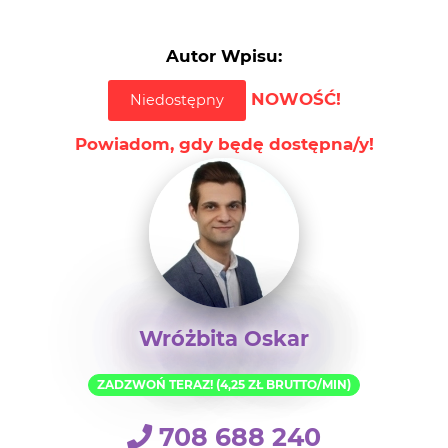
Autor Wpisu:
NOWOŚĆ!
Niedostępny
Powiadom, gdy będę dostępna/y!
Wróżbita Oskar
ZADZWOŃ TERAZ! (4,25 ZŁ BRUTTO/MIN)
708 688 240