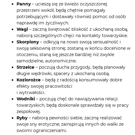
Panny
– ucieszą się ze świeżo oczyszczonej
przestrzeni wokół, będą chętnie pomagały
potrzebującym i dostawały również pomoc od osób
naprawdę im życzliwych.
Wagi
– zaczną świętować bliskość z ukochaną osobą,
nabiorą szczególnych chęci na kontakty towarzyskie.
Skorpiony
– odkryją na nowo swoją sensualność i
swoją seksowną stronę; zostaną w końcu docenione w
otoczeniu, staną się jeszcze bardziej niż zwykle
samodzielne, autonomiczne.
Strzelce
– poczują ducha przygody, będą planowały
długie wędrówki, spacery z ukochaną osobą.
Koziorożce
– będą z radością konsumowały dobre
efekty swojej pracowitości
i wytrwałości.
Wodniki
– poczują chęć do nawiązywania relacji
towarzyskich, będą doskonale sprawdzały się w pracy
zespołowej.
Ryby
– nabiorą pewności siebie, zaczną realizować
swoje sny erotyczne; zainspirują innych do walki ze
swoimi ograniczeniami.