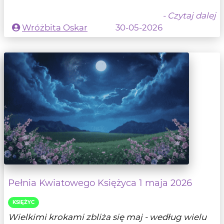
- Czytaj dalej
Wróżbita Oskar
30-05-2026
Pełnia Kwiatowego Księżyca 1 maja 2026
KSIĘŻYC
Wielkimi krokami zbliża się maj - według wielu