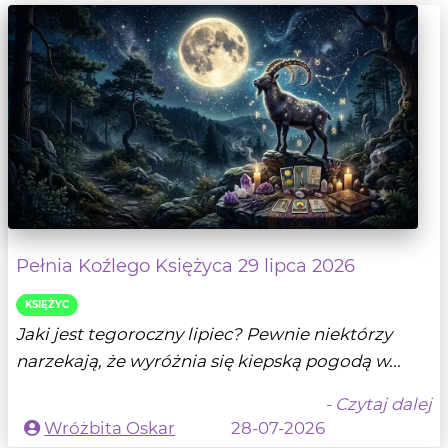
Pełnia Koźlego Księżyca 29 lipca 2026
KSIĘŻYC
Jaki jest tegoroczny lipiec? Pewnie niektórzy
narzekają, że wyróżnia się kiepską pogodą w...
- Czytaj dalej
Wróżbita Oskar
28-07-2026