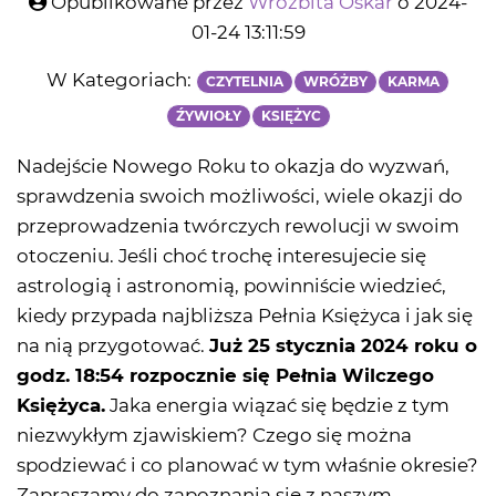
Opublikowane przez
Wróżbita Oskar
o 2024-
01-24 13:11:59
W Kategoriach:
CZYTELNIA
WRÓŻBY
KARMA
ŹYWIOŁY
KSIĘŻYC
Nadejście Nowego Roku to okazja do wyzwań,
sprawdzenia swoich możliwości, wiele okazji do
przeprowadzenia twórczych rewolucji w swoim
otoczeniu. Jeśli choć trochę interesujecie się
astrologią i astronomią, powinniście wiedzieć,
kiedy przypada najbliższa Pełnia Księżyca i jak się
na nią przygotować.
Już 25 stycznia 2024 roku o
godz. 18:54 rozpocznie się Pełnia Wilczego
Księżyca.
Jaka energia wiązać się będzie z tym
niezwykłym zjawiskiem? Czego się można
spodziewać i co planować w tym właśnie okresie?
Zapraszamy do zapoznania się z naszym