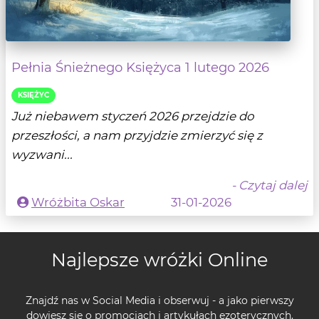
Pełnia Śnieżnego Księżyca 1 lutego 2026
KSIĘŻYC
Już niebawem styczeń 2026 przejdzie do
przeszłości, a nam przyjdzie zmierzyć się z
wyzwani...
- Czytaj dalej
Wróżbita Oskar
31-01-2026
Najlepsze wróżki Online
Znajdź nas w Social Media i obserwuj - a jako pierwszy
dowiesz się o promocjach i artykułach ezoterycznych.