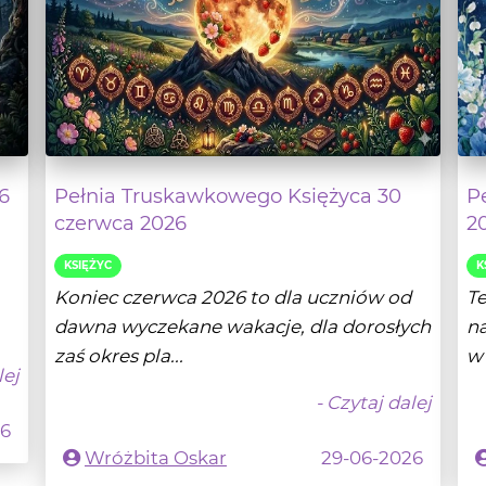
6
Pełnia Truskawkowego Księżyca 30
P
czerwca 2026
2
KSIĘŻYC
K
Koniec czerwca 2026 to dla uczniów od
T
dawna wyczekane wakacje, dla dorosłych
na
zaś okres pla...
w 
lej
- Czytaj dalej
26
Wróżbita Oskar
29-06-2026