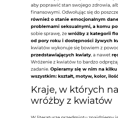
również o stanie emocjonalnym danej 
problemami seksualnymi, a komu pot
sobie sprawę, że
wróżby z kategorii f
od pory roku i dostępności żywych 
kwiatów wykonuje się bowiem z pow
przedstawiających kwiaty
, a nawet
rę
Wróżenie z kwiatów to bardzo odprężaj
zadanie.
Opieramy się w nim na kilku a
wszystkim: kształt, motyw, kolor, ilo
Kraje, w których n
wróżby z kwiatów
W literaturze przedmiotu znajdziemy i
szczególnie popularna w starożytnej
przeprowadzano np. wróżby z użyciem 