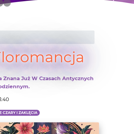
Floromancja
ła Znana Już W Czasach Antycznych
Codziennym.
3:40
 CZARY I ZAKLĘCIA