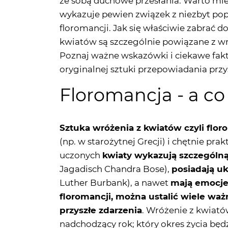
kwiatów są szczególnie powiązane z wr
Poznaj ważne wskazówki i ciekawe fakty
oryginalnej sztuki przepowiadania przy
Floromancja - a co
Sztuka wróżenia z kwiatów czyli flo
(np. w starożytnej Grecji) i chętnie p
uczonych
kwiaty wykazują szczególną
Jagadisch Chandra Bose),
posiadają u
Luther Burbank), a nawet
mają emocj
floromancji, można ustalić wiele waż
przyszłe zdarzenia
. Wróżenie z kwiató
nadchodzący rok; który okres życia będz
aby poprawić stan swojego zdrowia, alb
finansowymi. Odwołując się do poszcz