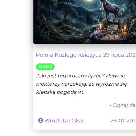
Pełnia Koźlego Księżyca 29 lipca 202
KSIĘŻYC
Jaki jest tegoroczny lipiec? Pewnie
niektórzy narzekają, że wyróżnia się
kiepską pogodą w...
- Czytaj da
Wróżbita Oskar
28-07-20