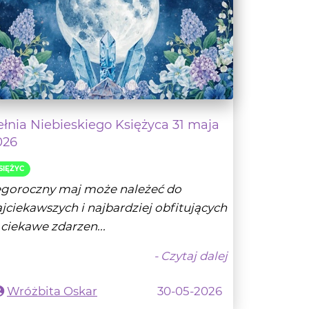
ełnia Niebieskiego Księżyca 31 maja
026
SIĘŻYC
egoroczny maj może należeć do
jciekawszych i najbardziej obfitujących
ciekawe zdarzen...
- Czytaj dalej
Wróżbita Oskar
30-05-2026