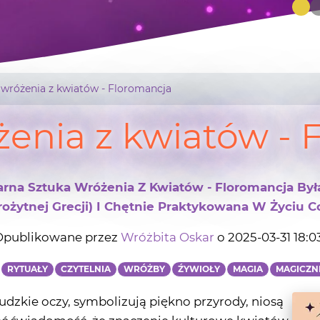
 wróżenia z kwiatów - Floromancja
żenia z kwiatów - 
larna Sztuka Wróżenia Z Kwiatów - Floromancja By
rożytnej Grecji) I Chętnie Praktykowana W Życiu 
publikowane przez
Wróżbita Oskar
o 2025-03-31 18:0
:
RYTUAŁY
CZYTELNIA
WRÓŻBY
ŹYWIOŁY
MAGIA
MAGICZNE
udzkie oczy, symbolizują piękno przyrody, niosą
eć świadomość, że znaczenie kulturowe kwiatów
ularną współcześnie, ale jakże ciekawą sztuką
do wróżenia z kwiatów? Które z przepięknych