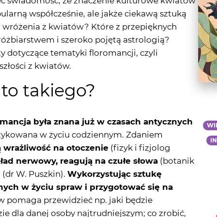
óżbiarstwem i szeroko pojętą astrologią?
 dotyczące tematyki floromancji, czyli
szłości z kwiatów.
 to takiego?
romancja była znana już w czasach antycznych
WI
raktykowana w życiu codziennym. Zdaniem
I
 wrażliwość na otoczenie
(fizyk i fizjolog
kład nerwowy, reagują na czułe słowa
(botanik
e
(dr W. Puszkin).
Wykorzystując sztukę
nych w życiu spraw i przygotować się na
w pomaga przewidzieć np. jaki będzie
ie dla danej osoby najtrudniejszym; co zrobić,
o w jaki sposób poradzić sobie z kłopotami
ególnych części kwiatów,
można dowiedzieć się