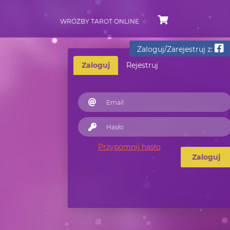
WRÓŻBY TAROT ONLINE
Zaloguj/Zarejestruj z:
Zaloguj
Rejestruj
Przypomnij hasło
Zaloguj