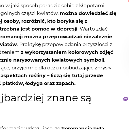
osoby, rozróżnić, kto boryka się z
rzebna jest pomoc w depresji
. Warto zdać
loromancji można przeprowadzać niezależnie
kwiatów
. Praktykę przepowiadania przyszłości z
odzeniem
z wykorzystaniem kolorowych zdjęć
cznie narysowanych kwiatowych symboli
.
ące, przyjemne dla oczu i pobudzające zmysły
spektach rośliny – liczą się tutaj przede
ść płatków, łodyga oraz zapach.
ajbardziej znane są
nformacje wskazujące, że
floromancja była
 Grecji oraz krajach Dalekiego Wschodu
, gdzie
kwiatków goździka (kładziono na włosach