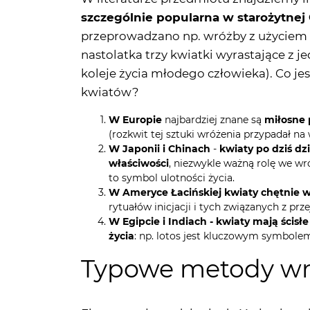
nastolatka trzy kwiatki wyrastające z j
koleje życia młodego człowieka). Co je
kwiatów?
W Europie
najbardziej znane są
miłosne 
(rozkwit tej sztuki wróżenia przypadał na 
W Japonii i Chinach
-
kwiaty po dziś dz
właściwości
, niezwykle ważną rolę we wr
to symbol ulotności życia.
W Ameryce Łacińskiej kwiaty chętnie 
rytuałów inicjacji i tych związanych z p
W Egipcie i Indiach - kwiaty mają ścisł
życia
: np. lotos jest kluczowym symbol
Typowe metody wr
Floromancja wydaje się dość niewinną 
towarzyszyć jej wiele rytuałów i wz
metody wróżenia z kwiatów są szczegól