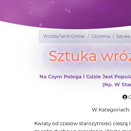
WróżbyTarot.Online
Czytelnia
Sztuka
Sztuka wró
Na Czym Polega I Gdzie Jest Popu
(np. W Sta
O
W Kategoriach
Kwiaty od czasów starożytności cieszą l
ze sobą duchowe przesłania. Warto mi
wykazuje pewien związek z niezbyt pop
floromancji. Jak się właściwie zabrać 