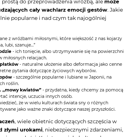
ane z wróżbami miłosnymi, które większość z nas kojarzy
, lubi, szanuje…”
odzie
- ich tonięcie, albo utrzymywanie się na powierzchni
 miłosnych relacjach.
h płatków
- naturalne ułożenie albo deformacja jako cenne
retne pytania dotyczące życiowych wyborów.
skopów
- szczególnie popularne i lubiane w Japonii, na
h roślin.
w. ,,mowy kwiatów”
- przydatna, kiedy chcemy za pomocą
ać intencje, uczucia innych osób.
wiedzieć, że w wielu kulturach świata sny o różnych
tywane jako ważne znaki dotyczące naszej przyszłości.
naczeń
, wiele obietnic dotyczących szczęścia w
d złymi urokami
, niebezpiecznymi zdarzeniami,
i przyszłości. Kwiaty w wielu kulturach są
tematyką
odnowy, dobrobytu, duchowego
oże spełniać ważną funkcję np. podczas