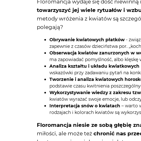
polegają?
Obrywanie kwiatowych płatków
- związ
zapewnie z czasów dzieciństwa por. ,,kocha
Obserwacja kwiatów zanurzonych w w
ma zapowiadać pomyślność, albo klęskę w
Analiza kształtu i układu kwiatkowyc
wskazówki przy zadawaniu pytań na konk
Tworzenie i analiza kwiatowych horo
podstawie czasu kwitnienia poszczególnyc
Wykorzystywanie wiedzy z zakresu tz
kwiatów wyrażać swoje emocje, lub odczyt
Interpretacja snów o kwiatach
– warto 
rodzajach i kolorach kwiatów są wykorzys
Floromancja niesie ze sobą głębię z
miłości, ale może też
chronić nas prze
kontrowersyjnymi decyzjami dotyczącym
chętnie wykorzystywane w związku z 
rozwoju
. Sztuka wróżenia z kwiatów m