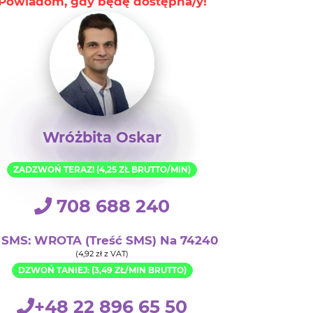
Wróżbita Oskar
ZADZWOŃ TERAZ! (4,25 ZŁ BRUTTO/MIN)
708 688 240
SMS: WROTA (treść SMS) Na 74240
(4,92 zł z VAT)
DZWOŃ TANIEJ: (3,49 ZŁ/MIN BRUTTO)
+48 22 896 65 50
Rozpocznij Czat 1.99 zł/min