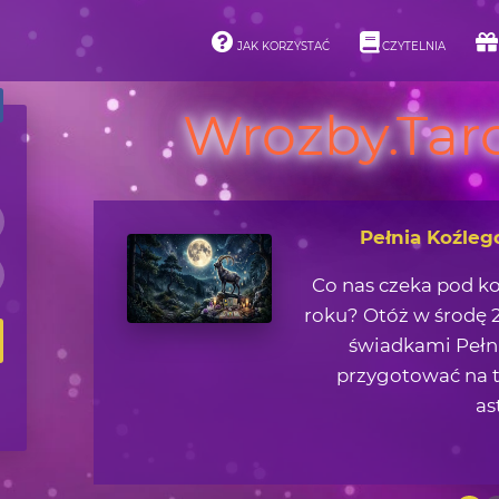
JAK KORZYSTAĆ
CZYTELNIA
Wrozby.Taro
Asteroidy i ich 
Jaką lekcję życiową 
zjawisk