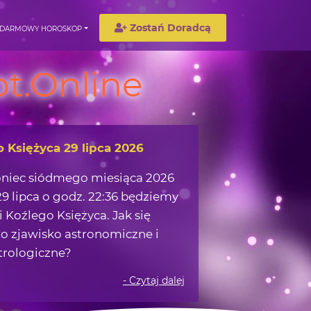
Zostań Doradcą
DARMOWY HOROSKOP
t.Online
wędrówka w okolicach Ziemi
możemy zaczerpnąć z obserwacji
 na nocnym niebie?
- Czytaj dalej