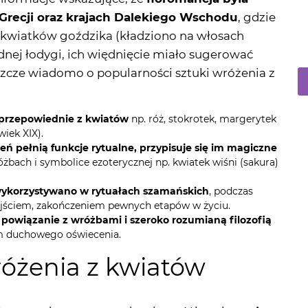
ednej łodygi, ich więdnięcie miało sugerować
szcze wiadomo o popularności sztuki wróżenia z
przepowiednie z kwiatów
np. róż, stokrotek, margerytek
wiek XIX).
ień pełnią funkcje rytualne, przypisuje się im magiczne
óżbach i symbolice ezoterycznej np. kwiatek wiśni (sakura)
wykorzystywano w rytuałach szamańskich
, podczas
rzejściem, zakończeniem pewnych etapów w życiu.
e powiązanie z wróżbami i szeroko rozumianą filozofią
em duchowego oświecenia.
óżenia z kwiatów
i prostą do przeprowadzenia wróżbą, ale
może
budzających cały wachlarz emocji gestów
. Jakie
nie popularne i nad czym tak najogólniej