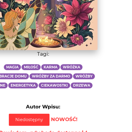
Tagi:
MAGIA
MIŁOŚĆ
KARMA
WRÓŻKA
BRACJE DOMU
WRÓŻBY ZA DARMO
WRÓŻBY
NNE
ENERGETYKA
CIEKAWOSTKI
DRZEWA
Autor Wpisu:
NOWOŚĆ!
Niedostępny
Powiadom, gdy będę dostępna/y!