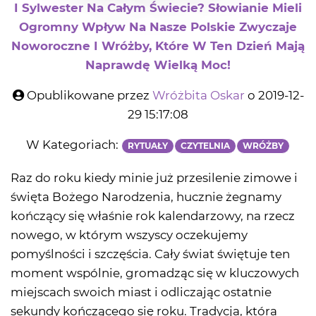
I Sylwester Na Całym Świecie? Słowianie Mieli
Ogromny Wpływ Na Nasze Polskie Zwyczaje
Noworoczne I Wróżby, Które W Ten Dzień Mają
Naprawdę Wielką Moc!
Opublikowane przez
Wróżbita Oskar
o 2019-12-
29 15:17:08
W Kategoriach:
RYTUAŁY
CZYTELNIA
WRÓŻBY
Raz do roku kiedy minie już przesilenie zimowe i
święta Bożego Narodzenia, hucznie żegnamy
kończący się właśnie rok kalendarzowy, na rzecz
nowego, w którym wszyscy oczekujemy
pomyślności i szczęścia. Cały świat świętuje ten
moment wspólnie, gromadząc się w kluczowych
miejscach swoich miast i odliczając ostatnie
sekundy kończącego się roku. Tradycja, która