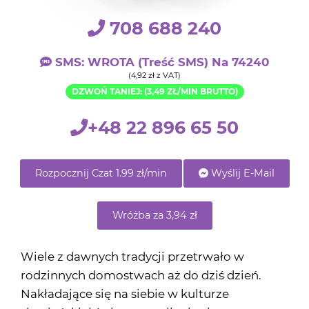
708 688 240
SMS: WROTA (treść SMS) Na 74240
(4,92 zł z VAT)
DZWOŃ TANIEJ: (3,49 ZŁ/MIN BRUTTO)
+48 22 896 65 50
Rozpocznij Czat 1.99 zł/min
Wyślij E-Mail
Wróżba za 3,94 zł
Wiele z dawnych tradycji przetrwało w
rodzinnych domostwach aż do dziś dzień.
Nakładające się na siebie w kulturze