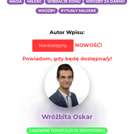
MAGIA
MIŁOŚĆ
WIBRACJE DOMU
WRÓŻBY ZA DARMO
WRÓŻBY
RYTUAŁY MIŁOSNE
Autor Wpisu:
NOWOŚĆ!
Niedostępny
Powiadom, gdy będę dostępna/y!
Wróżbita Oskar
ZADZWOŃ TERAZ! (4,25 ZŁ BRUTTO/MIN)