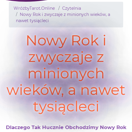
WróżbyTarot.Online
Czytelnia
Nowy Rok i zwyczaje z minionych wieków, a
nawet tysiącleci
Nowy Rok i
zwyczaje z
minionych
wieków, a nawet
tysiącleci
Dlaczego Tak Hucznie Obchodzimy Nowy Rok