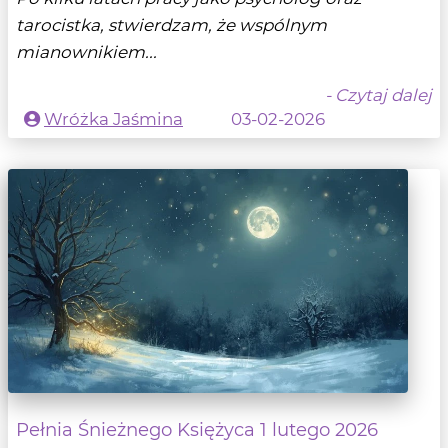
tarocistka, stwierdzam, że wspólnym
mianownikiem...
- Czytaj dalej
Wróżka Jaśmina
03-02-2026
Pełnia Śnieżnego Księżyca 1 lutego 2026