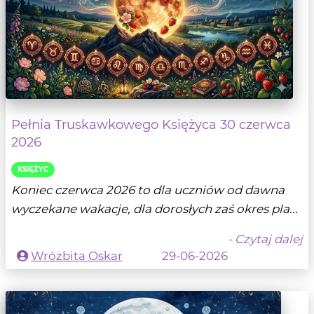
Pełnia Truskawkowego Księżyca 30 czerwca
2026
KSIĘŻYC
Koniec czerwca 2026 to dla uczniów od dawna
wyczekane wakacje, dla dorosłych zaś okres pla...
- Czytaj dalej
Wróżbita Oskar
29-06-2026