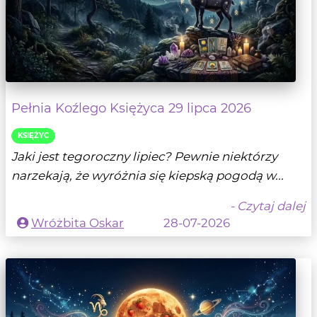
Pełnia Koźlego Księżyca 29 lipca 2026
KSIĘŻYC
Jaki jest tegoroczny lipiec? Pewnie niektórzy
narzekają, że wyróżnia się kiepską pogodą w...
- Czytaj dalej
Wróżbita Oskar
28-07-2026