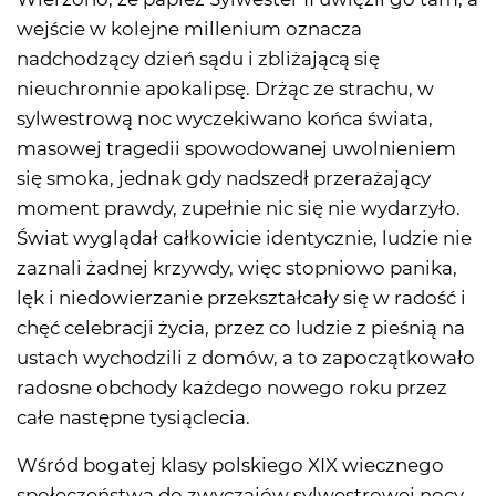
wejście w kolejne millenium oznacza
nadchodzący dzień sądu i zbliżającą się
nieuchronnie apokalipsę. Drżąc ze strachu, w
sylwestrową noc wyczekiwano końca świata,
masowej tragedii spowodowanej uwolnieniem
się smoka, jednak gdy nadszedł przerażający
moment prawdy, zupełnie nic się nie wydarzyło.
Świat wyglądał całkowicie identycznie, ludzie nie
zaznali żadnej krzywdy, więc stopniowo panika,
lęk i niedowierzanie przekształcały się w radość i
chęć celebracji życia, przez co ludzie z pieśnią na
ustach wychodzili z domów, a to zapoczątkowało
radosne obchody każdego nowego roku przez
całe następne tysiąclecia.
Wśród bogatej klasy polskiego XIX wiecznego
społeczeństwa do zwyczajów sylwestrowej nocy