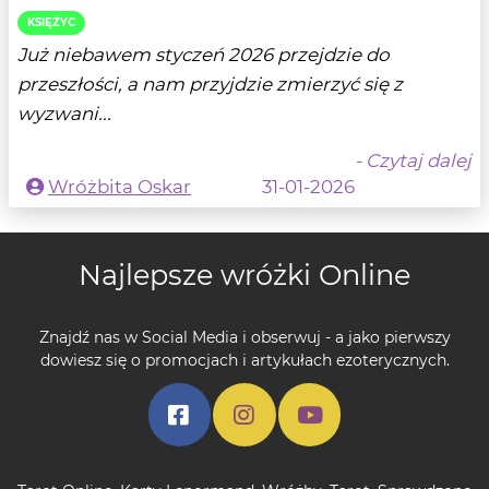
KSIĘŻYC
Już niebawem styczeń 2026 przejdzie do
przeszłości, a nam przyjdzie zmierzyć się z
wyzwani...
- Czytaj dalej
Wróżbita Oskar
31-01-2026
Najlepsze wróżki Online
Znajdź nas w Social Media i obserwuj - a jako pierwszy
dowiesz się o promocjach i artykułach ezoterycznych.