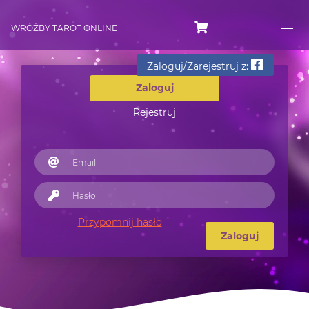
WRÓŻBY TAROT ONLINE
Zaloguj/Zarejestruj z:
Zaloguj
Rejestruj
Przypomnij hasło
Zaloguj