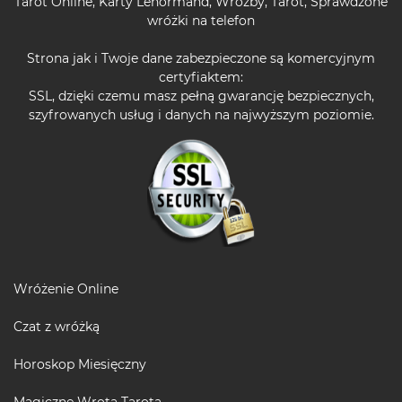
Tarot Online
,
Karty Lenormand
,
Wróżby
,
Tarot
,
Sprawdzone
wróżki na telefon
Strona jak i Twoje dane zabezpieczone są komercyjnym
certyfiaktem:
SSL, dzięki czemu masz pełną gwarancję bezpiecznych,
szyfrowanych usług i danych na najwyższym poziomie.
Wróżenie Online
Czat z wróżką
Horoskop Miesięczny
Magiczne Wrota Tarota