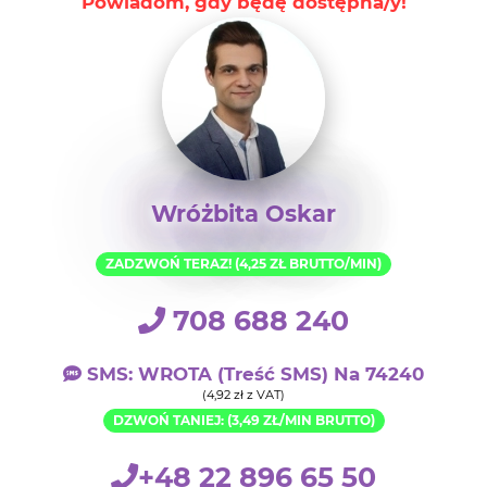
Powiadom, gdy będę dostępna/y!
Wróżbita Oskar
ZADZWOŃ TERAZ! (4,25 ZŁ BRUTTO/MIN)
708 688 240
SMS: WROTA (treść SMS) Na 74240
(4,92 zł z VAT)
DZWOŃ TANIEJ: (3,49 ZŁ/MIN BRUTTO)
+48 22 896 65 50