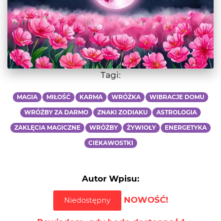
Tagi:
MAGIA
MIŁOŚĆ
KARMA
WRÓŻKA
WIBRACJE DOMU
WRÓŻBY ZA DARMO
ZNAKI ZODIAKU
ASTROLOGIA
ZAKLĘCIA MAGICZNE
WRÓŻBY
ŻYWIOŁY
ENERGETYKA
CIEKAWOSTKI
Autor Wpisu:
NOWOŚĆ!
Niedostępny