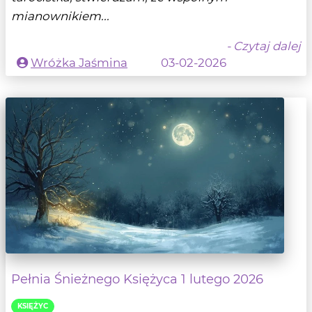
mianownikiem...
- Czytaj dalej
Wróżka Jaśmina
03-02-2026
Pełnia Śnieżnego Księżyca 1 lutego 2026
KSIĘŻYC