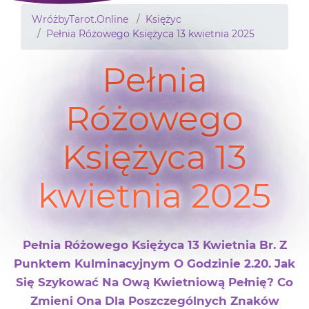
WróżbyTarot.Online
Księżyc
Pełnia Różowego Księżyca 13 kwietnia 2025
Pełnia
Różowego
Księżyca 13
kwietnia 2025
Pełnia Różowego Księżyca 13 Kwietnia Br. Z
Punktem Kulminacyjnym O Godzinie 2.20. Jak
Się Szykować Na Ową Kwietniową Pełnię? Co
Zmieni Ona Dla Poszczególnych Znaków