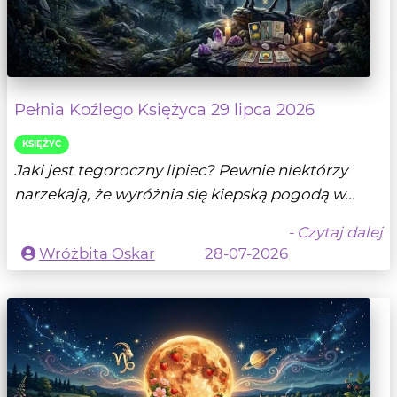
Pełnia Koźlego Księżyca 29 lipca 2026
KSIĘŻYC
Jaki jest tegoroczny lipiec? Pewnie niektórzy
narzekają, że wyróżnia się kiepską pogodą w...
- Czytaj dalej
Wróżbita Oskar
28-07-2026