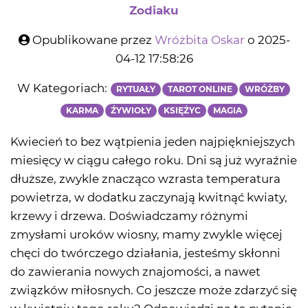
Zodiaku
Opublikowane przez
Wróżbita Oskar
o 2025-
04-12 17:58:26
W Kategoriach:
RYTUAŁY
TAROT ONLINE
WRÓŻBY
KARMA
ŹYWIOŁY
KSIĘŻYC
MAGIA
Kwiecień to bez wątpienia jeden najpiękniejszych
miesięcy w ciągu całego roku. Dni są już wyraźnie
dłuższe, zwykle znacząco wzrasta temperatura
powietrza, w dodatku zaczynają kwitnąć kwiaty,
krzewy i drzewa. Doświadczamy różnymi
zmysłami uroków wiosny, mamy zwykle więcej
chęci do twórczego działania, jesteśmy skłonni
do zawierania nowych znajomości, a nawet
związków miłosnych. Co jeszcze może zdarzyć się