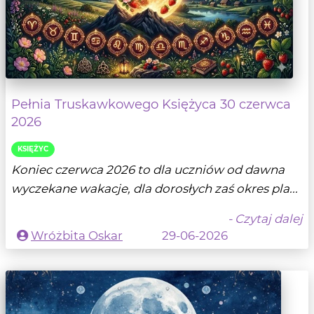
Pełnia Truskawkowego Księżyca 30 czerwca
2026
KSIĘŻYC
Koniec czerwca 2026 to dla uczniów od dawna
wyczekane wakacje, dla dorosłych zaś okres pla...
- Czytaj dalej
Wróżbita Oskar
29-06-2026