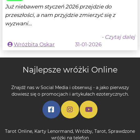
Już niebawem styczeń 2026 przejdzie do
przeszłości, a nam przyjdzie zmierzyć się z
wyzwani...
- Czytaj dalej
Wróżbita Oskar
31-01-2026
Najlepsze wróżki Online
Znajdź nas w Social Media i obserwuj - a jako pierwszy
dowiesz się o promocjach i artykułach ezoterycznych.
Tarot Online
,
Karty Lenormand
,
Wróżby
,
Tarot
,
Sprawdzone
wróżki na telefon