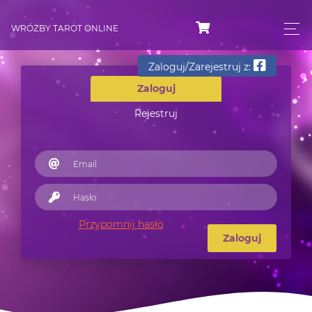
WRÓŻBY TAROT ONLINE
Zaloguj/Zarejestruj z:
Zaloguj
Rejestruj
Przypomnij hasło
Zaloguj