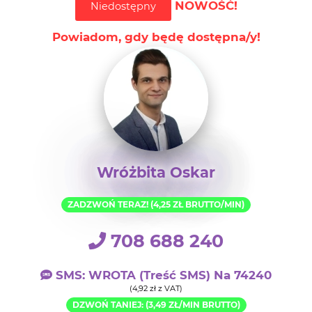
NOWOŚĆ!
Niedostępny
Powiadom, gdy będę dostępna/y!
Wróżbita Oskar
ZADZWOŃ TERAZ! (4,25 ZŁ BRUTTO/MIN)
708 688 240
SMS: WROTA (treść SMS) Na 74240
(4,92 zł z VAT)
DZWOŃ TANIEJ: (3,49 ZŁ/MIN BRUTTO)