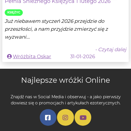
Pełnia Śnieżnego Księżyca 1 lutego 2026
KSIĘŻYC
Już niebawem styczeń 2026 przejdzie do
przeszłości, a nam przyjdzie zmierzyć się z
wyzwani...
- Czytaj dalej
Wróżbita Oskar
31-01-2026
Najlepsze wróżki Online
Znajdź nas w Social Media i obserwuj - a jako pierwszy
dowiesz się o promocjach i artykułach ezoterycznych.