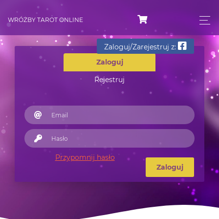
WRÓŻBY TAROT ONLINE
Zaloguj/Zarejestruj z:
Zaloguj
Rejestruj
Przypomnij hasło
Zaloguj