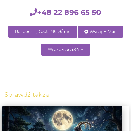
+48 22 896 65 50
Rozpocznij Czat 1.99 zł/min
Wyślij E-Mail
Wróżba za 3,94 zł
Sprawdź także