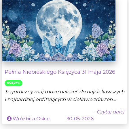
Pełnia Niebieskiego Księżyca 31 maja 2026
KSIĘŻYC
Tegoroczny maj może należeć do najciekawszych
i najbardziej obfitujących w ciekawe zdarzen...
- Czytaj dalej
Wróżbita Oskar
30-05-2026