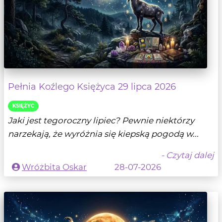
Pełnia Koźlego Księżyca 29 lipca 2026
KSIĘŻYC
Jaki jest tegoroczny lipiec? Pewnie niektórzy
narzekają, że wyróżnia się kiepską pogodą w...
- Czytaj dalej
Wróżbita Oskar
28-07-2026