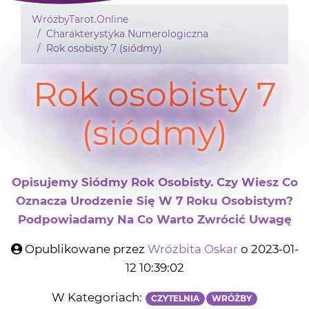
WróżbyTarot.Online
Charakterystyka Numerologiczna
Rok osobisty 7 (siódmy)
Rok osobisty 7
(siódmy)
Opisujemy Siódmy Rok Osobisty. Czy Wiesz Co
Oznacza Urodzenie Się W 7 Roku Osobistym?
Podpowiadamy Na Co Warto Zwrócić Uwagę
Opublikowane przez
Wróżbita Oskar
o 2023-01-
12 10:39:02
W Kategoriach:
CZYTELNIA
WRÓŻBY