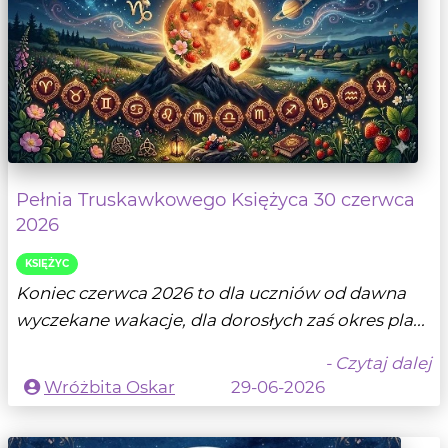
Pełnia Truskawkowego Księżyca 30 czerwca
2026
KSIĘŻYC
Koniec czerwca 2026 to dla uczniów od dawna
wyczekane wakacje, dla dorosłych zaś okres pla...
- Czytaj dalej
Wróżbita Oskar
29-06-2026