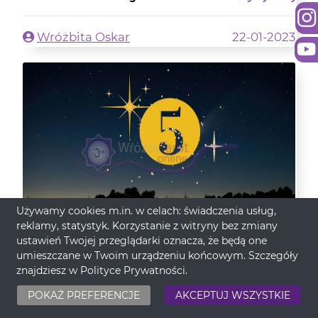
Wróżbita Oskar
22-01-2023
Używamy cookies m.in. w celach: świadczenia usług,
reklamy, statystyk. Korzystanie z witryny bez zmiany
ustawień Twojej przeglądarki oznacza, że będą one
Dzień urodzenia 5 (pięć)
umieszczane w Twoim urządzeniu końcowym. Szczegóły
znajdziesz w
Polityce Prywatności
.
Czy wiesz jak wiele cennych informacji niesie ze sobą
POKAŻ PREFERENCJE
AKCEPTUJ WSZYSTKIE
twój dzień urodzenia? Dzięki gruntow...
Blog
- Czytaj dalej