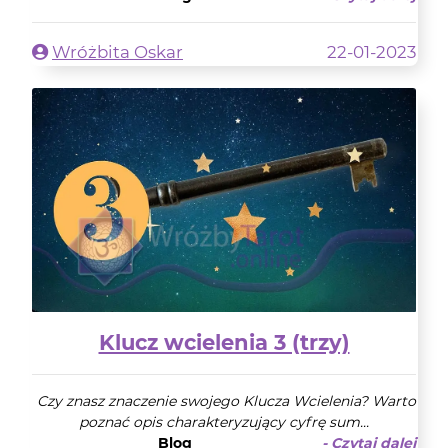
Wróżbita Oskar
22-01-2023
Klucz wcielenia 3 (trzy)
Czy znasz znaczenie swojego Klucza Wcielenia? Warto
poznać opis charakteryzujący cyfrę sum...
Blog
- Czytaj dalej