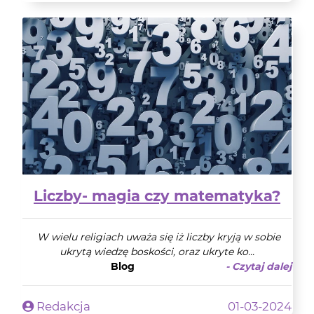
Liczby- magia czy matematyka?
W wielu religiach uważa się iż liczby kryją w sobie
ukrytą wiedzę boskości, oraz ukryte ko...
Blog
- Czytaj dalej
Redakcja
01-03-2024