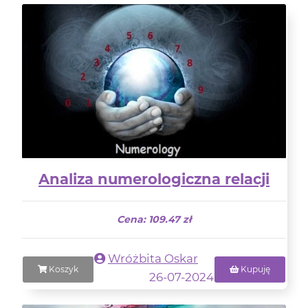
Analiza numerologiczna relacji
Cena: 109.47 zł
Wróżbita Oskar
Koszyk
Kupuję
26-07-2024