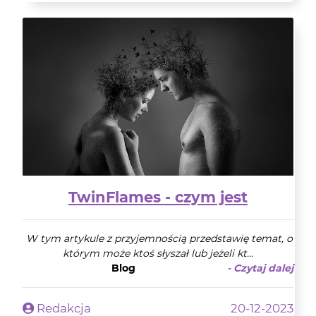
TwinFlames - czym jest
W tym artykule z przyjemnością przedstawię temat, o
którym może ktoś słyszał lub jeżeli kt...
Blog
- Czytaj dalej
Redakcja
20-12-2023