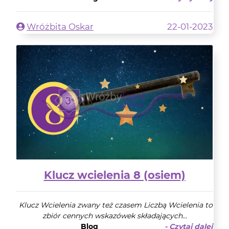
Wróżbita Oskar
22-01-2023
Klucz wcielenia 8 (osiem)
Klucz Wcielenia zwany też czasem Liczbą Wcielenia to
zbiór cennych wskazówek składających...
Blog
- Czytaj dalej