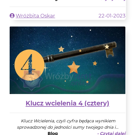
Wróżbita Oskar
22-01-2023
Klucz wcielenia 4 (cztery)
Klucz Wcielenia, czyli cyfra będąca wynikiem
sprowadzonej do jedności sumy twojego dnia i...
Blog
- Czytaj dalej