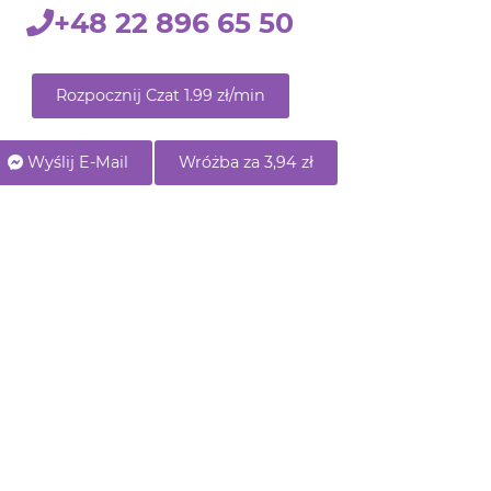
Rozpocznij Czat 1.99 zł/min
Wyślij E-Mail
Wróżba za 3,94 zł