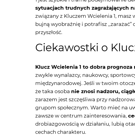
bujną wyobraźnię i potrafisz ,,zarażać
przyszłość.
Ciekawostki o Kluc
Klucz Wcielenia 1 to dobra prognoza 
zwykle wynalazcy, naukowcy, sportowcy
międzynarodowej. Jeśli w twoim otoczen
że taka osoba
nie znosi nadzoru, ciąg
zarazem jest szczęśliwa przy nadzoro
grupom społecznym. Warto mieć na uwad
zawsze w centrum zainteresowania,
ce
drobiazgowością w działaniu, lubią ot
cechach charakteru.
Zalecenia dla osób