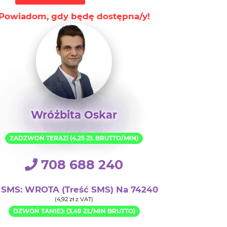
Wróżbita Oskar
ZADZWOŃ TERAZ! (4,25 ZŁ BRUTTO/MIN)
708 688 240
SMS: WROTA (treść SMS) Na 74240
(4,92 zł z VAT)
DZWOŃ TANIEJ: (3,49 ZŁ/MIN BRUTTO)
+48 22 896 65 50