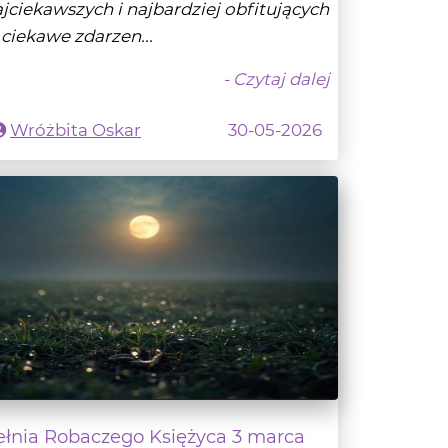
- Czytaj dalej
Wróżbita Oskar
30-05-2026
ełnia Robaczego Księżyca 3 marca
026
SIĘŻYC