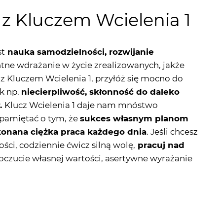
st
nauka samodzielności, rozwijanie
tne wdrażanie w życie zrealizowanych, jakże
 z Kluczem Wcielenia 1, przyłóż się mocno do
k np.
niecierpliwość, skłonność do daleko
ł.
Klucz Wcielenia 1 daje nam mnóstwo
a pamiętać o tym, że
sukces własnym planom
konana ciężka praca każdego dnia
. Jeśli chcesz
ści, codziennie ćwicz silną wolę,
pracuj nad
poczucie własnej wartości, asertywne wyrażanie