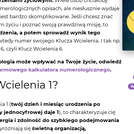
 życiu i poznać swoją prawdziwą misję, to
odzenia, a potem sprowadź wynik tego
wtedy numer swojego Klucza Wcielenia. I tak np.
, czyli Klucz Wcielenia 6.
rologia może wpływać na Twoje życie, odwiedź
armowego kalkulatora numerologicznego
.
cielenia 1?
W
a 1 (
twój dzień i miesiąc urodzenia po
 jednocyfrowej daje 1
), to charakteryzuje cię
nergia i zdolność do szybkiego podejmowania
yróżniają się
świetną organizacją,
podejmowania innowacyjnych, ryzykownych
ielenia 1 sprawia, że jesteśmy
pionierami
 życia,
którzy mogą motywować innych do