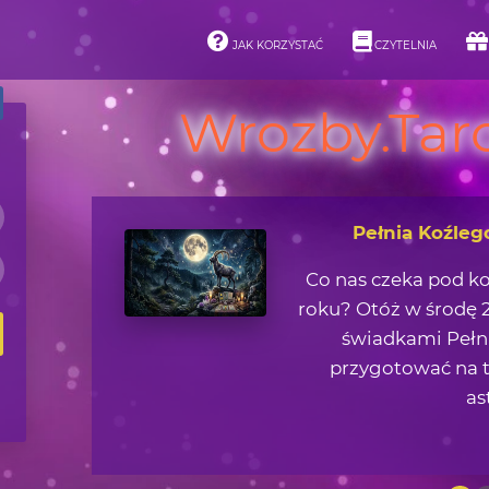
JAK KORZYSTAĆ
CZYTELNIA
Wrozby.Taro
Asteroidy i ich 
Jaką lekcję życiową 
zjawisk