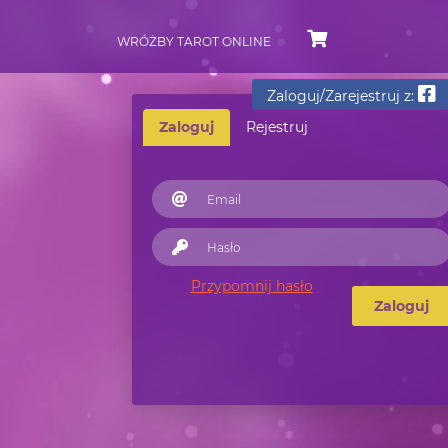
WRÓŻBY TAROT ONLINE
Zaloguj/Zarejestruj z:
Zaloguj
Rejestruj
Przypomnij hasło
Zaloguj