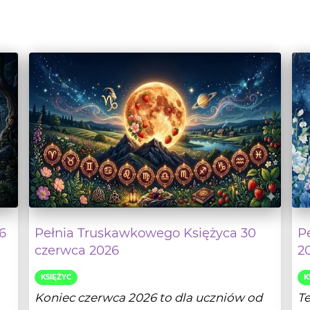
6
Pełnia Truskawkowego Księżyca 30
P
czerwca 2026
2
KSIĘŻYC
K
Koniec czerwca 2026 to dla uczniów od
T
dawna wyczekane wakacje, dla dorosłych
na
zaś okres pla...
w 
lej