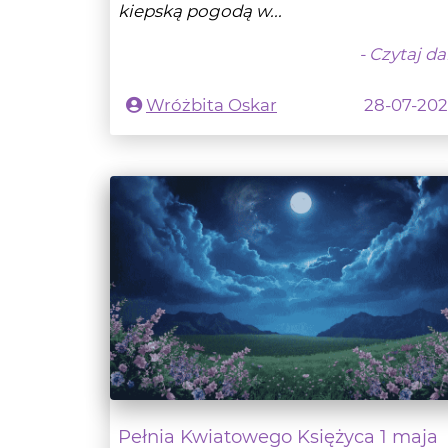
Wróżbita Oskar
28-07-20
Pełnia Kwiatowego Księżyca 1 maja
2026
KSIĘŻYC