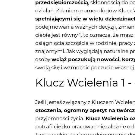
podejmowania ważnych decyzji, zmian w
ciebie jest równy 1, to oznacza, że ma
osiągnięcia szczęścia w rodzinie, pracy
znajomymi. Jak wyglądają naturalne pr
osoby
wciąż poszukują nowości, korzys
swoją siłę i wzmocnić poczucie własnej
Klucz Wcielenia 1 
Jeśli jesteś związany z Kluczem Wcieleni
otoczenia, ogromny apetyt na twórc
przyjemności życia.
Klucz Wcielenia o
potrafi ciężko pracować niezależnie od
1 jest szybkie i trafne podejmowanie de
sytuacjach trudnych zagrażających n
związany z Kluczem Wcielenia 1, masz 