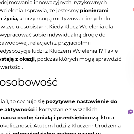
 życiu osobistym. Kiedy Klucz Wcielenia dla
sz wypracować sobie indywidualną drogę do
 zawodowej, relacjach z przyjaciółmi i
edyspozycje ludzi z Kluczem Wcielenia 1? Takie
tają z okazji,
podczas których mogą sprawdzić
 wartości.
- osobowość
a 1, to cechuje się
pozytywne nastawienie do
ze aktywności
i korzystanie z wszelkich
znacza osobę śmiałą i przedsiębiorczą
, która
 okoliczności. Atutem ludzi z Kluczem Urodzenia
cyzji,
odpowiedzialne wybory nawet w
aszemu zdrowiu, a nawet życiu.
Skoro jesteś
wiele niebanalnych pomysłów, nieograniczoną,