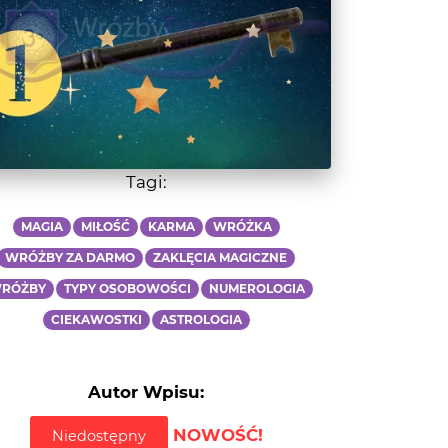
Tagi:
MAGIA
MIŁOŚĆ
KARMA
WRÓŻKA
WRÓŻBY ZA DARMO
ZAKLĘCIA MAGICZNE
RÓŻBY
TYPY OSOBOWOŚCI
NUMEROLOGIA
CIEKAWOSTKI
ASTROLOGIA
Autor Wpisu:
NOWOŚĆ!
Niedostępny
Powiadom, gdy będę dostępna/y!