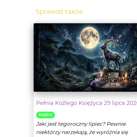
Pełnia Koźlego Księżyca 29 lipca 202
KSIĘŻYC
Jaki jest tegoroczny lipiec? Pewnie
niektórzy narzekają, że wyróżnia się
kiepską pogodą w...
- Czytaj da