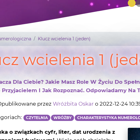
umerologiczna
Klucz wcielenia 1 (jeden)
cz wcielenia 1 (je
acza Dla Ciebie? Jakie Masz Role W Życiu Do Speł
 Przyjacielem I Jak Rozpoznać. Odpowiadamy Na Te
publikowane przez
Wróżbita Oskar
o 2022-12-24 10:3
goriach:
CZYTELNIA
WRÓŻBY
CHARAKTERYSTYKA NUMEROL
ka o związkach cyfr, liter, dat urodzenia z
rzeniami życiowymi.
Wiele osób chciałoby
erologicznych opisach, ale niesłusznie wydaje
i jest bardzo skomplikowane. Jeśli chcesz znać