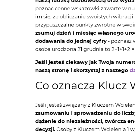
przypuszczalne punkty zwrotne w swoim
zsumuj dzień i miesiąc własnego ur
dodawania do jednej cyfry
- poznasz 
osoba urodzona 21 grudnia to 2+1+1+2 = 6
Jeśli jesteś ciekawy jak Twoja nume
naszą stronę i skorzystaj z naszego
d
Co oznacza Klucz W
Jeśli jesteś związany z Kluczem Wcieleni
zsumowaniu i sprowadzeniu do liczby
dążenie do niezależności, twórcza e
decyzji.
Osoby z Kluczem Wcielenia 1 w
przedsiębiorczością
, skłonnością do 
działań. Zdaniem numerologów Klucz Wc
spełniającymi się w wielu dziedzinach