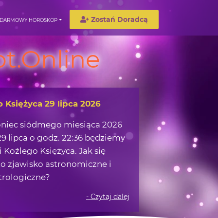
Zostań Doradcą
DARMOWY HOROSKOP
t.Online
wędrówka w okolicach Ziemi
możemy zaczerpnąć z obserwacji
 na nocnym niebie?
- Czytaj dalej