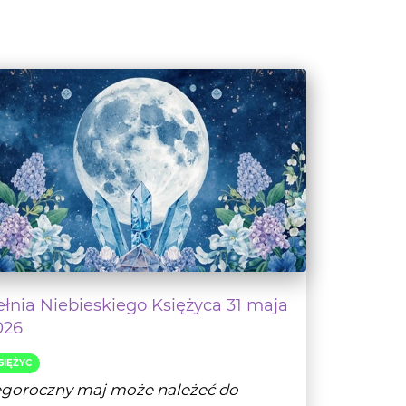
ełnia Niebieskiego Księżyca 31 maja
026
SIĘŻYC
egoroczny maj może należeć do
jciekawszych i najbardziej obfitujących
ciekawe zdarzen...