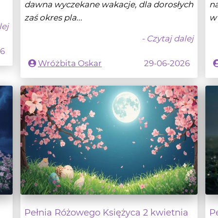
- Czytaj dalej
26
Wróżbita Oskar
29-06-2026
Pełnia Różowego Księżyca 2 kwietnia
P
2026
2
KSIĘŻYC
K