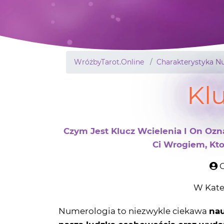
WróżbyTarot.Online
Charakterystyka N
Klu
Czym Jest Klucz Wcielenia I On Ozn
Ci Wrogiem, Kto
O
W Kate
Numerologia to niezwykle ciekawa
nau
naszą ludzką osobowością oraz wyda
poznać cenne wskazówki zawarte w num
im się, że obliczanie swoistych wibracj