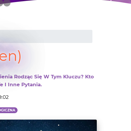
den)
nienia Rodząc Się W Tym Kluczu? Kto
 I Inne Pytania.
9:02
OGICZNA