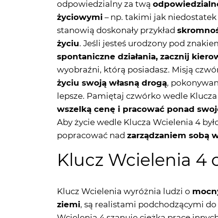
życiu
. Jeśli jesteś urodzony pod znaki
spontaniczne działania, zacznij kiero
wyobraźni, którą posiadasz. Misją czwó
życiu swoją własną drogą
, pokonywani
lepsze. Pamiętaj czwórko wedle Klucza
wszelką cenę i pracować ponad swoje
Aby życie wedle Klucza Wcielenia 4 było
popracować nad
zarządzaniem sobą w
Klucz Wcielenia 4
Klucz Wcielenia wyróżnia ludzi o
mocny
ziemi
, są realistami podchodzącymi do
Wcielenia 4 szanuje ciężką pracę innyc
trudzie i znoju. Jeśli jesteś urodzony z
największymi atutami jest
determinacj