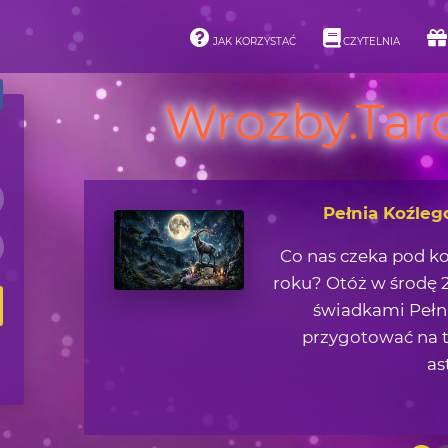
JAK KORZYSTAĆ
CZYTELNIA
Wrozby.Taro
Asteroidy i ich 
Jaką lekcję życiową 
zjawisk