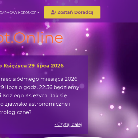
Zostań Doradcą
DARMOWY HOROSKOP
t.Online
wędrówka w okolicach Ziemi
możemy zaczerpnąć z obserwacji
 na nocnym niebie?
- Czytaj dalej