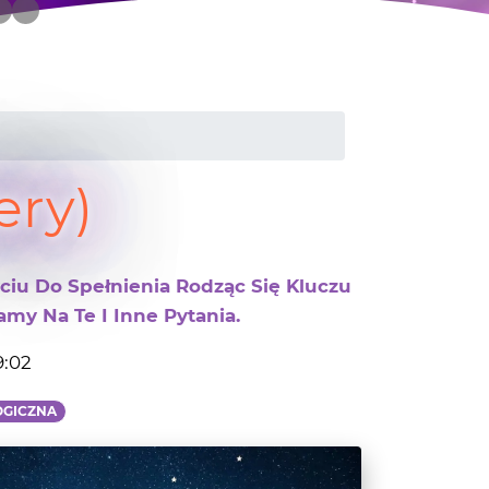
ery)
ciu Do Spełnienia Rodząc Się Kluczu
my Na Te I Inne Pytania.
9:02
OGICZNA