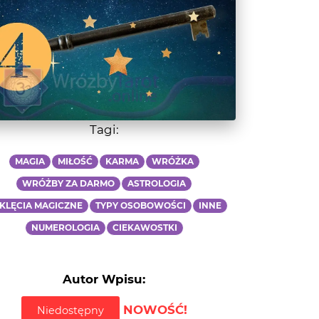
Tagi:
MAGIA
MIŁOŚĆ
KARMA
WRÓŻKA
WRÓŻBY ZA DARMO
ASTROLOGIA
KLĘCIA MAGICZNE
TYPY OSOBOWOŚCI
INNE
NUMEROLOGIA
CIEKAWOSTKI
Autor Wpisu:
NOWOŚĆ!
Niedostępny
Powiadom, gdy będę dostępna/y!