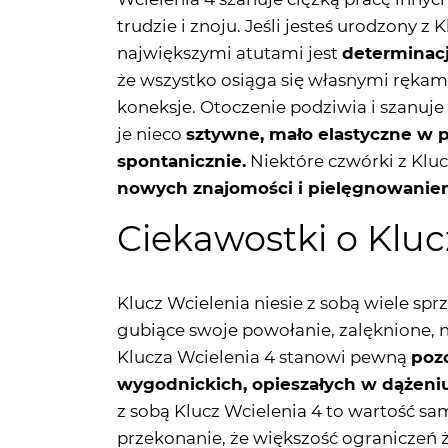
że wszystko osiąga się własnymi rękami
koneksje. Otoczenie podziwia i szanuje
je nieco
sztywne, mało elastyczne w po
spontanicznie.
Niektóre czwórki z Kl
nowych znajomości i pielęgnowaniem
Ciekawostki o Kluc
Klucz Wcielenia niesie z sobą wiele spr
gubiące swoje powołanie, zalęknione, 
Klucza Wcielenia 4 stanowi pewną
pozo
wygodnickich, opieszałych w dążeniu
z sobą Klucz Wcielenia 4 to wartość s
przekonanie, że większość ograniczeń ży
ostateczne, ofiarowane nam na zawsze
sprawiają, że mamy
zdolność do szybki