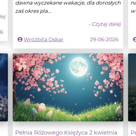
- Czytaj dalej
26
Wróżbita Oskar
29-06-2026
Pełnia Różowego Księżyca 2 kwietnia
P
2026
2
KSIĘŻYC
K