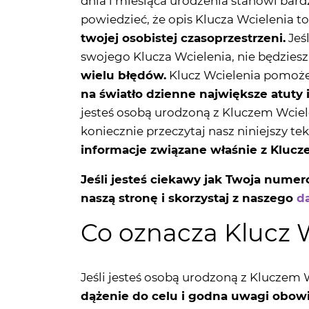
swojego Klucza Wcielenia, nie będzies
wielu błędów.
Klucz Wcielenia pomoże
na światło dzienne największe atuty 
jesteś osobą urodzoną z Kluczem Wciele
koniecznie przeczytaj nasz niniejszy te
informacje związane właśnie z Klucz
Jeśli jesteś ciekawy jak Twoja nume
naszą stronę i skorzystaj z naszego
d
Co oznacza Klucz 
Jeśli jesteś osobą urodzoną z Kluczem W
dążenie do celu i godna uwagi obow
odpowiedzialny za twą
odpowiedzialno
życiowymi
– np. takimi jak niedostate
stanowią doskonały przykład
skromnośc