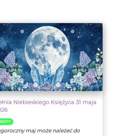
ełnia Niebieskiego Księżyca 31 maja
026
SIĘŻYC
egoroczny maj może należeć do
jciekawszych i najbardziej obfitujących
ciekawe zdarzen...