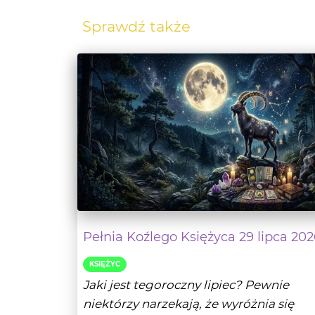
Pełnia Koźlego Księżyca 29 lipca 202
KSIĘŻYC
Jaki jest tegoroczny lipiec? Pewnie
niektórzy narzekają, że wyróżnia się
kiepską pogodą w...
- Czytaj da