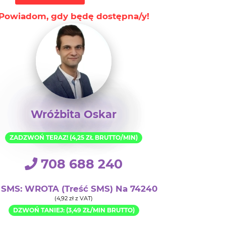
Wróżbita Oskar
ZADZWOŃ TERAZ! (4,25 ZŁ BRUTTO/MIN)
708 688 240
SMS: WROTA (treść SMS) Na 74240
(4,92 zł z VAT)
DZWOŃ TANIEJ: (3,49 ZŁ/MIN BRUTTO)
+48 22 896 65 50