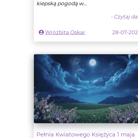
Wróżbita Oskar
28-07-20
Pełnia Kwiatowego Księżyca 1 maja
2026
KSIĘŻYC