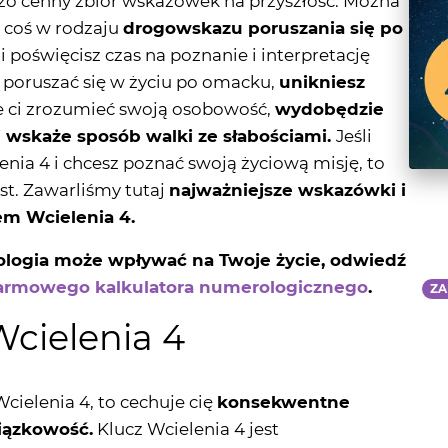
z poruszać się w życiu po omacku,
unikniesz
 ci zrozumieć swoją osobowość,
wydobędzie
i wskaże sposób walki ze słabościami.
Jeśli
nia 4 i chcesz poznać swoją życiową misję, to
kst. Zawarliśmy tutaj
najważniejsze wskazówki i
em Wcielenia 4.
rologia może wpływać na Twoje życie, odwiedź
armowego kalkulatora numerologicznego
.
ZA
Wcielenia 4
cielenia 4, to cechuje cię
konsekwentne
iązkowość.
Klucz Wcielenia 4 jest
ść i częste zmagania z trudnymi sytuacjami
k materialny. Ludzie z Kluczem Wcielenia 4
i, doceniania każdej przyjemnej chwili w