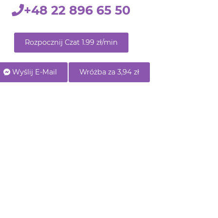
Rozpocznij Czat 1.99 zł/min
Wyślij E-Mail
Wróżba za 3,94 zł