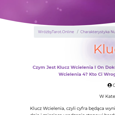
WróżbyTarot.Online
Charakterystyka N
Klu
Czym Jest Klucz Wcielenia I On Dok
Wcielenia 4? Kto Ci Wro
O
W Kate
Klucz Wcielenia, czyli cyfra będąca w
dnia i miesiąca urodzenia stanowi bar
powiedzieć, że opis Klucza Wcielenia t
twojej osobistej czasoprzestrzeni.
Jeśl