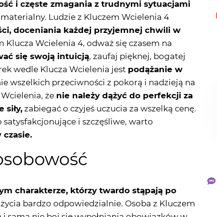
em Klucza Wcielenia 4, odważ się czasem na
wać się swoją intuicją
, zaufaj pięknej, bogatej
rek wedle Klucza Wcielenia jest
podążanie w
e wszelkich przeciwności z pokorą i nadzieją na
 Wcielenia, że
nie należy dążyć do perfekcji za
 siły,
zabiegać o czyjeś uczucia za wszelką cenę.
 satysfakcjonujące i szczęśliwe, warto
 czasie.
 osobowość
m charakterze, którzy twardo stąpają po
 życia bardzo odpowiedzialnie. Osoba z Kluczem
h i sama nie boi się wypełniania obowiązków w
 Kluczem Wcielenia 4 w tle, to twoimi
a w dążeniu do celu, skromność,
przekonanie,