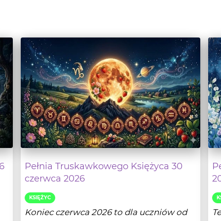
6
Pełnia Truskawkowego Księżyca 30
P
czerwca 2026
2
KSIĘŻYC
K
Koniec czerwca 2026 to dla uczniów od
T
dawna wyczekane wakacje, dla dorosłych
na
zaś okres pla...
w 
lej