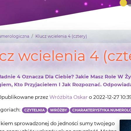
umerologiczna
Klucz wcielenia 4 (cztery)
cz wcielenia 4 (czt
ładnie 4 Oznacza Dla Ciebie? Jakie Masz Role W Ży
giem, Kto Przyjacielem I Jak Rozpoznać. Odpowiada
publikowane przez
Wróżbita Oskar
o 2022-12-27 10:3
goriach:
CZYTELNIA
WRÓŻBY
CHARAKTERYSTYKA NUMEROL
ynikiem sprowadzonej do jedności sumy twojego
dzo cenny zbiór wskazówek na przyszłość. Można
o coś w rodzaju
drogowskazu poruszania się po
i poświęcisz czas na poznanie i interpretację