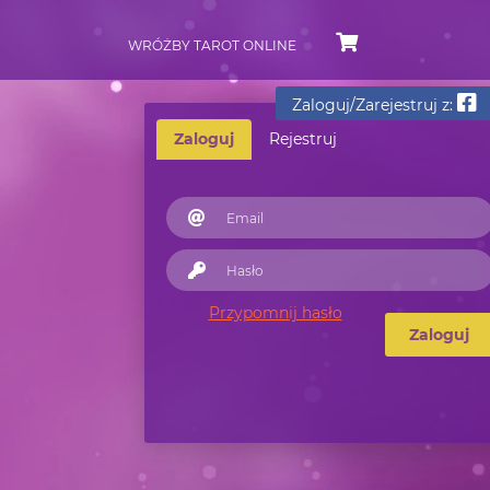
WRÓŻBY TAROT ONLINE
Zaloguj/Zarejestruj z:
Zaloguj
Rejestruj
Przypomnij hasło
Zaloguj