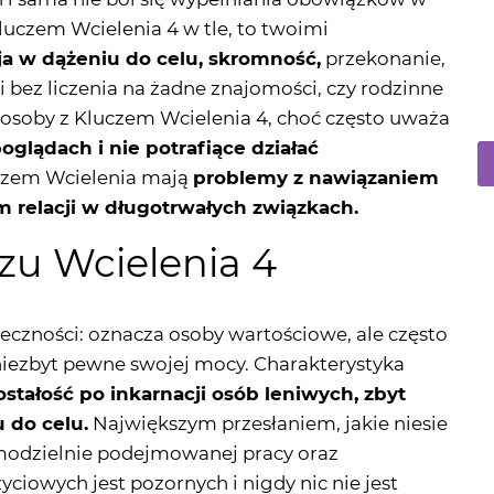
 bez liczenia na żadne znajomości, czy rodzinne
 osoby z Kluczem Wcielenia 4, choć często uważa
glądach i nie potrafiące działać
uczem Wcielenia mają
problemy z nawiązaniem
 relacji w długotrwałych związkach.
zu Wcielenia 4
zeczności: oznacza osoby wartościowe, ale często
niezbyt pewne swojej mocy. Charakterystyka
stałość po inkarnacji osób leniwych, zbyt
 do celu.
Największym przesłaniem, jakie niesie
amodzielnie podejmowanej pracy oraz
ciowych jest pozornych i nigdy nic nie jest
. Warunki zapewniane przez Klucz Wcielenia 4
ej regeneracji sił i rozpoczynania wielu