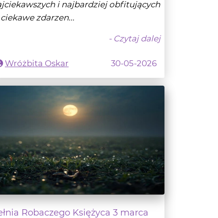
- Czytaj dalej
Wróżbita Oskar
30-05-2026
ełnia Robaczego Księżyca 3 marca
026
SIĘŻYC