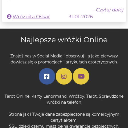
- Czytaj dalej
Wróżbita Oskar
31-01-2026
Najlepsze wróżki Online
Znajdź nas w Social Media i obserwuj - a jako pierwszy
dowiesz się o promocjach i artykułach ezoterycznych.
Tarot Online
,
Karty Lenormand
,
Wróżby
,
Tarot
,
Sprawdzone
wróżki na telefon
Strona jak i Twoje dane zabezpieczone są komercyjnym
certyfiaktem:
SSL, dzięki czemu masz pełną gwarancję bezpiecznych,