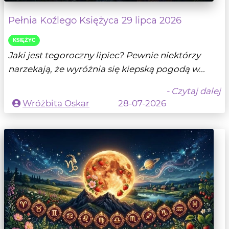
Pełnia Koźlego Księżyca 29 lipca 2026
KSIĘŻYC
Jaki jest tegoroczny lipiec? Pewnie niektórzy
narzekają, że wyróżnia się kiepską pogodą w...
- Czytaj dalej
Wróżbita Oskar
28-07-2026