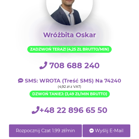
Wróżbita Oskar
ZADZWOŃ TERAZ! (4,25 ZŁ BRUTTO/MIN)
708 688 240
SMS: WROTA (treść SMS) Na 74240
(4,92 zł z VAT)
DZWOŃ TANIEJ: (3,49 ZŁ/MIN BRUTTO)
+48 22 896 65 50
Rozpocznij Czat 1.99 zł/min
Wyślij E-Mail