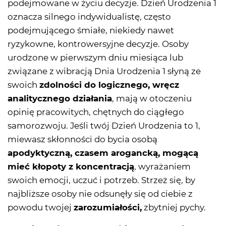
podejmowane w życiu decyzje. Dzień Urodzenia 1
oznacza silnego indywidualistę, często
podejmującego śmiałe, niekiedy nawet
ryzykowne, kontrowersyjne decyzje. Osoby
urodzone w pierwszym dniu miesiąca lub
związane z wibracją Dnia Urodzenia 1 słyną ze
swoich
zdolności do logicznego, wręcz
analitycznego działania
, mają w otoczeniu
opinię pracowitych, chętnych do ciągłego
samorozwoju. Jeśli twój Dzień Urodzenia to 1,
miewasz skłonności do bycia osobą
apodyktyczną, czasem arogancką, mogącą
mieć kłopoty z koncentracją
, wyrażaniem
swoich emocji, uczuć i potrzeb. Strzeż się, by
najbliższe osoby nie odsunęły się od ciebie z
powodu twojej
zarozumiałości,
zbytniej pychy.