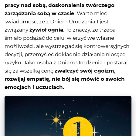
pracy nad sobą, doskonalenia twórczego
zarządzania sobą w czasie
. Warto mieć
świadomość, że z Dniem Urodzenia 1 jest
związany
żywioł ognia
. To znaczy, że trzeba
śmiało podążać do celu, wierzyć we własne
możliwości, ale wystrzegać się kontrowersyjnych
decyzji, przemyśleć dokładnie działania niosące
ryzyko. Jako osoba z Dniem Urodzenia 1 postaraj
się za wszelką cenę
zwalczyć swój egoizm,
rozwijaj empatię, nie bój się mówić o swoich
emocjach i uczuciach.