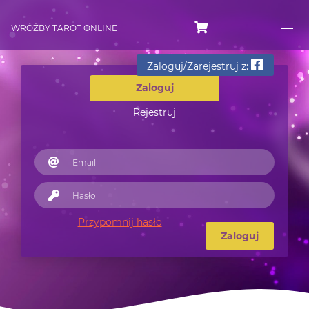
WRÓŻBY TAROT ONLINE
Zaloguj/Zarejestruj z:
Zaloguj
Rejestruj
Przypomnij hasło
Zaloguj