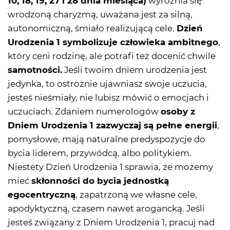
10, 18, 19, 27 i 28 dnia miesiąca)
wyróżnia się
wrodzoną charyzmą, uważana jest za silną,
autonomiczną, śmiało realizującą cele.
Dzień
Urodzenia 1 symbolizuje człowieka ambitnego
,
który ceni rodzinę, ale potrafi też docenić chwile
samotności.
Jeśli twoim dniem urodzenia jest
jedynka, to ostrożnie ujawniasz swoje uczucia,
jesteś nieśmiały, nie lubisz mówić o emocjach i
uczuciach. Zdaniem numerologów
osoby z
Dniem Urodzenia 1 zazwyczaj są pełne energii
,
pomysłowe, mają naturalne predyspozycje do
bycia liderem, przywódcą, albo politykiem.
Niestety Dzień Urodzenia 1 sprawia, że możemy
mieć
skłonności do bycia jednostką
egocentryczną
, zapatrzoną we własne cele,
apodyktyczną, czasem nawet arogancką. Jeśli
jesteś związany z Dniem Urodzenia 1, pracuj nad