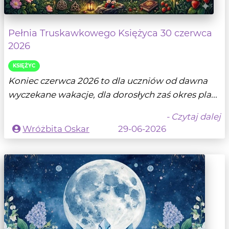
Pełnia Truskawkowego Księżyca 30 czerwca
2026
KSIĘŻYC
Koniec czerwca 2026 to dla uczniów od dawna
wyczekane wakacje, dla dorosłych zaś okres pla...
- Czytaj dalej
Wróżbita Oskar
29-06-2026