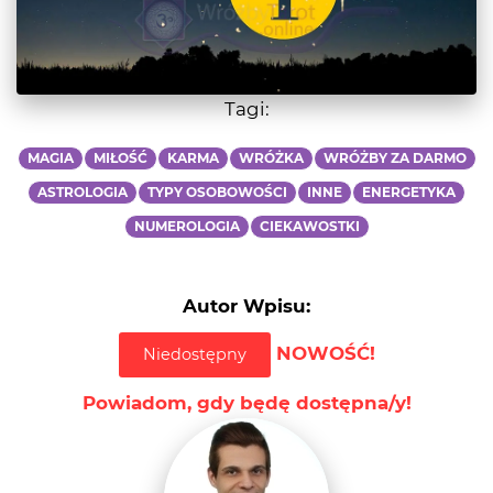
Tagi:
MAGIA
MIŁOŚĆ
KARMA
WRÓŻKA
WRÓŻBY ZA DARMO
ASTROLOGIA
TYPY OSOBOWOŚCI
INNE
ENERGETYKA
NUMEROLOGIA
CIEKAWOSTKI
Autor Wpisu:
NOWOŚĆ!
Niedostępny
Powiadom, gdy będę dostępna/y!