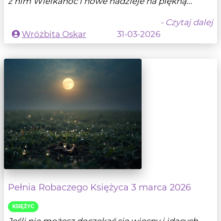
z nim Wielkanoc i nowe nadzieje na piękną...
- Czytaj dalej
Wróżbita Oskar
31-03-2026
Pełnia Robaczego Księżyca 3 marca 2026
KSIĘŻYC
Jeśli nie możesz doczekać się wiosny i idących