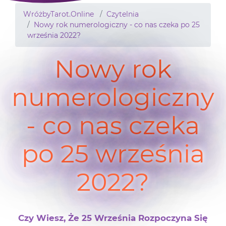
WróżbyTarot.Online
Czytelnia
Nowy rok numerologiczny - co nas czeka po 25
września 2022?
Nowy rok
numerologiczny
- co nas czeka
po 25 września
2022?
Czy Wiesz, Że 25 Września Rozpoczyna Się