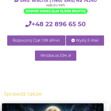
SMS: WROTA (treść SMS) Na 74240
(4,92 zł z VAT)
DZWOŃ TANIEJ: (3,49 ZŁ/MIN BRUTTO)
+48 22 896 65 50
Rozpocznij Czat 1.99 zł/min
Wyślij E-Mail
Wróżba za 3,94 zł
Sprawdź także