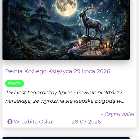
Pełnia Koźlego Księżyca 29 lipca 2026
KSIĘŻYC
Jaki jest tegoroczny lipiec? Pewnie niektórzy
narzekają, że wyróżnia się kiepską pogodą w...
- Czytaj dalej
Wróżbita Oskar
28-07-2026