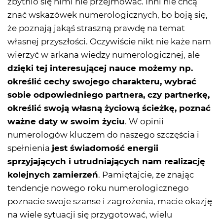
zbytnio się nimi nie przejmować. Inni nie chcą
znać wskazówek numerologicznych, bo boją się,
że poznają jakąś straszną prawdę na temat
własnej przyszłości. Oczywiście nikt nie każe nam
wierzyć w arkana wiedzy numerologicznej, ale
dzięki tej interesującej nauce możemy np.
określić cechy swojego charakteru, wybrać
sobie odpowiedniego partnera, czy partnerkę,
określić swoją własną życiową ścieżkę, poznać
ważne daty w swoim życiu
. W opinii
numerologów kluczem do naszego szczęścia i
spełnienia
jest świadomość energii
sprzyjających i utrudniających nam realizację
kolejnych zamierzeń
. Pamiętajcie, że znając
tendencje nowego roku numerologicznego
poznacie swoje szanse i zagrożenia, macie okazję
na wiele sytuacji się przygotować, wielu