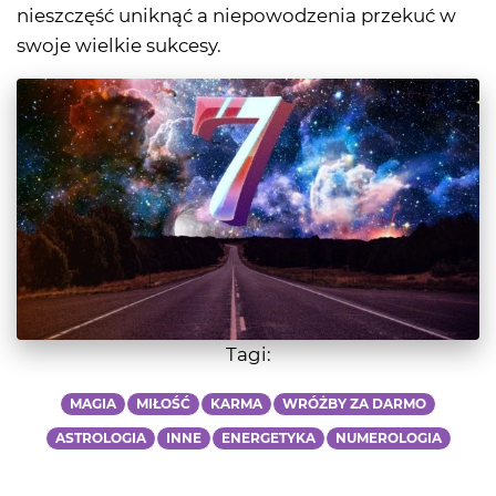
nieszczęść uniknąć a niepowodzenia przekuć w
swoje wielkie sukcesy.
Tagi:
MAGIA
MIŁOŚĆ
KARMA
WRÓŻBY ZA DARMO
ASTROLOGIA
INNE
ENERGETYKA
NUMEROLOGIA