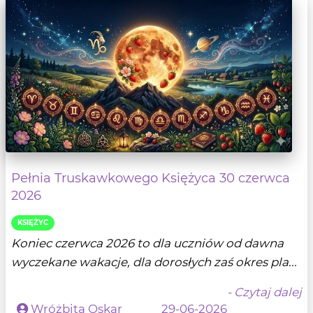
Pełnia Truskawkowego Księżyca 30 czerwca
2026
KSIĘŻYC
Koniec czerwca 2026 to dla uczniów od dawna
wyczekane wakacje, dla dorosłych zaś okres pla...
- Czytaj dalej
Wróżbita Oskar
29-06-2026