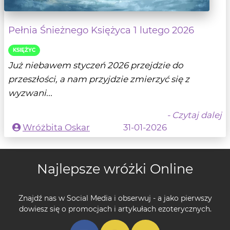
Pełnia Śnieżnego Księżyca 1 lutego 2026
KSIĘŻYC
Już niebawem styczeń 2026 przejdzie do
przeszłości, a nam przyjdzie zmierzyć się z
wyzwani...
- Czytaj dalej
Wróżbita Oskar
31-01-2026
Najlepsze wróżki Online
Znajdź nas w Social Media i obserwuj - a jako pierwszy
dowiesz się o promocjach i artykułach ezoterycznych.