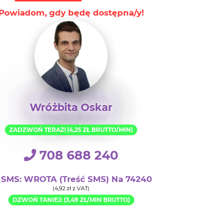
Powiadom, gdy będę dostępna/y!
Wróżbita Oskar
ZADZWOŃ TERAZ! (4,25 ZŁ BRUTTO/MIN)
708 688 240
SMS: WROTA (treść SMS) Na 74240
(4,92 zł z VAT)
DZWOŃ TANIEJ: (3,49 ZŁ/MIN BRUTTO)