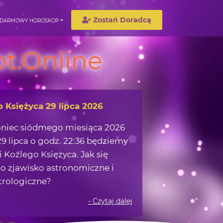
Zostań Doradcą
DARMOWY HOROSKOP
t.Online
o Księżyca 29 lipca 2026
oniec siódmego miesiąca 2026
9 lipca o godz. 22:36 będziemy
 Koźlego Księżyca. Jak się
o zjawisko astronomiczne i
trologiczne?
- Czytaj dalej