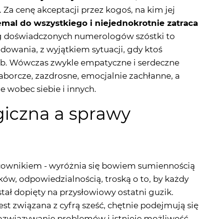
. Za cenę akceptacji przez kogoś, na kim jej
emal do wszystkiego i niejednokrotnie zatraca
g doświadczonych numerologów szóstki to
adowania, z wyjątkiem sytuacji, gdy ktoś
sób. Wówczas zwykle empatyczne i serdeczne
aborcze, zazdrosne, emocjalnie zachłanne, a
 wobec siebie i innych.
iczna a sprawy
cownikiem - wyróżnia się bowiem sumiennością
 odpowiedzialnością, troską o to, by każdy
stał dopięty na przysłowiowy ostatni guzik.
st związana z cyfrą sześć, chętnie podejmują się
rozwiązywanie problemów i istnieje możliwość