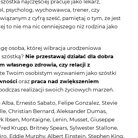
zóstka najczęściej pracuje jako lekarz,
el, psycholog, wychowawca, trener, czy
związanym z cyfrą sześć, pamiętaj o tym, że jest
rej to nie ma nic cenniejszego niż rodzina jako
gę osoba, której wibracja urodzeniowa
j szóstką?
Nie przestawaj działać dla dobra
m własnego zdrowia, czy relacji z
 że Twoim osobistym wyzwaniem jako szóstki
ywności
oraz
praca nad zwiększeniem
 podczas realizacji swoich życiowych marzeń.
Alba, Ernesto Sabato, Felipe Gonzalez, Stevie
lle, Christian Bernard, Aleksander Dumas,
yk Ibsen, Montaigne, Lenin, Musset, Giuseppe
red Krupp, Britney Spears, Sylwester Stallone,
ro, Eddie Murphy, Albert Einstein, Stephen King,