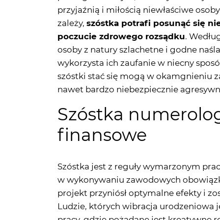
przyjaźnią i miłością niewłaściwe osoby
zależy,
szóstka potrafi posunąć się ni
poczucie zdrowego rozsądku
. Wedłu
osoby z natury szlachetne i godne naśl
wykorzysta ich zaufanie w niecny spo
szóstki stać się mogą w okamgnieniu z
nawet bardzo niebezpiecznie agresywne
Szóstka numerolog
finansowe
Szóstka jest z reguły wymarzonym pra
w wykonywaniu zawodowych obowiązków,
projekt przyniósł optymalne efekty i zo
Ludzie, których wibracja urodzeniowa je
pracy, gdzie pożądane jest kreatywne 