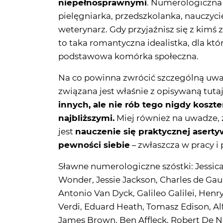
niepełnosprawnymi
. Numerologiczna s
pielęgniarka, przedszkolanka, nauczyci
weterynarz. Gdy przyjaźnisz się z kimś 
to taka romantyczna idealistka, dla któ
podstawowa komórka społeczna.
Na co powinna zwrócić szczególną uwa
związana jest właśnie z opisywaną tuta
innych, ale nie rób tego nigdy koszte
najbliższymi.
Miej również na uwadze,
jest
nauczenie się praktycznej asert
pewności siebie
– zwłaszcza w pracy i
Sławne numerologiczne szóstki: Jessica 
Wonder, Jessie Jackson, Charles de Gau
Antonio Van Dyck, Galileo Galilei, Henr
Verdi, Eduard Heath, Tomasz Edison, Alf
James Brown, Ben Affleck, Robert De Ni