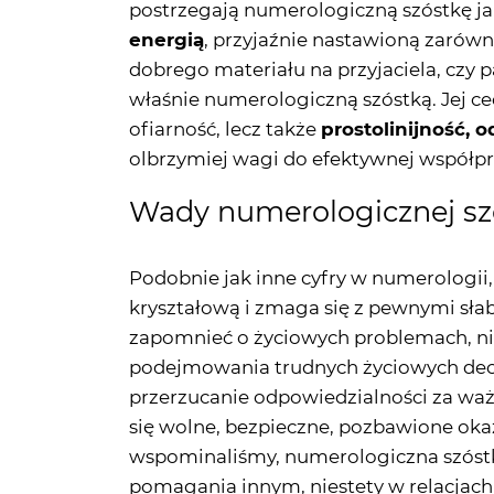
postrzegają numerologiczną szóstkę j
energią
, przyjaźnie nastawioną zarówno 
dobrego materiału na przyjaciela, czy 
właśnie numerologiczną szóstką. Jej ce
ofiarność, lecz także
prostolinijność, 
olbrzymiej wagi do efektywnej współp
Wady numerologicznej szó
Podobnie jak inne cyfry w numerologii,
kryształową i zmaga się z pewnymi sła
zapomnieć o życiowych problemach, nie
podejmowania trudnych życiowych decyz
przerzucanie odpowiedzialności za wa
się wolne, bezpieczne, pozbawione okazj
wspominaliśmy, numerologiczna szóstka
pomagania innym, niestety w relacjac