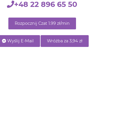
+48 22 896 65 50
Rozpocznij Czat 1.99 zł/min
Wyślij E-Mail
Wróżba za 3,94 zł