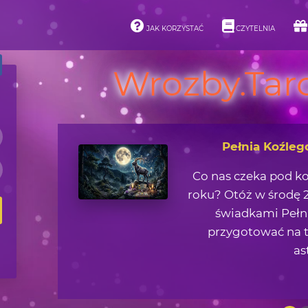
JAK KORZYSTAĆ
CZYTELNIA
Wrozby.Taro
Pełnia Koźleg
Co nas czeka pod k
roku? Otóż w środę 2
świadkami Pełni
przygotować na t
as