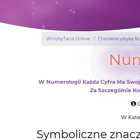
WróżbyTarot.Online
Charakterystyka N
Num
W Numerologii Każda Cyfra Ma Swoje
Za Szczególnie Ko
O
W Kate
Symboliczne znacz