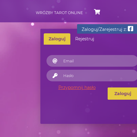
WRÓŻBY TAROT ONLINE
Zaloguj/Zarejestruj z:
Zaloguj
Rejestruj
Przypomnij hasło
Zaloguj