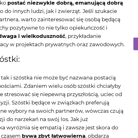
ako
postać niezwykle dobrą, emanującą dobrą
do innych ludzi, jak i zwierząt. Jeśli szukacie
partnera, warto zainteresować się osobą będącą
chy pozytywne to nie tylko opiekuńczość i
odwaga i wielkoduszność
, przykładanie
racy w projektach prywatnych oraz zawodowych.
stki:
 tak i szóstka nie może być nazwana postacią
bościami. Zdaniem wielu osób szóstki chciałyby
 stresować się niepewną przyszłością, uciec od
ji. Szóstki będące w związkach preferują
żne wybory na swoich partnerów, wówczas czują
i do narzekań na swój los. Jak już
 wyróżnia się empatią i zawsze jest skora do
h czasem
bywa zbyt łatwowierna
, obdarza