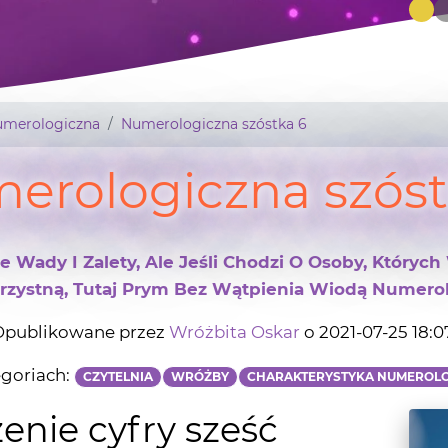
umerologiczna
Numerologiczna szóstka 6
erologiczna szóst
 Wady I Zalety, Ale Jeśli Chodzi O Osoby, Któryc
rzystną, Tutaj Prym Bez Wątpienia Wiodą Numerol
publikowane przez
Wróżbita Oskar
o 2021-07-25 18:0
goriach:
CZYTELNIA
WRÓŻBY
CHARAKTERYSTYKA NUMEROL
enie cyfry sześć