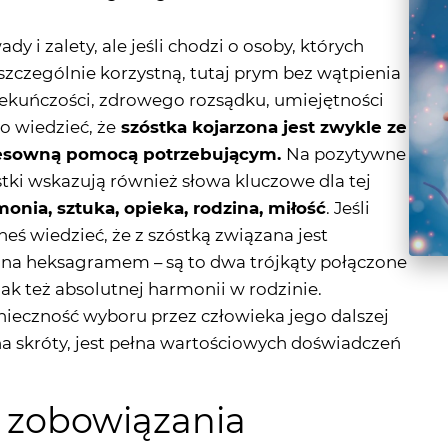
 i zalety, ale jeśli chodzi o osoby, których
szczególnie korzystną, tutaj prym bez wątpienia
piekuńczości, zdrowego rozsądku, umiejętności
to wiedzieć, że
szóstka kojarzona jest zwykle ze
resowną pomocą potrzebującym.
Na pozytywne
tki wskazują również słowa kluczowe dla tej
onia, sztuka, opieka, rodzina, miłość
. Jeśli
eś wiedzieć, że z szóstką związana jest
na heksagramem – są to dwa trójkąty połączone
 jak też absolutnej harmonii w rodzinie.
ieczność wyboru przez człowieka jego dalszej
 na skróty, jest pełna wartościowych doświadczeń
i zobowiązania