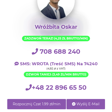
Wróżbita Oskar
ZADZWOŃ TERAZ! (4,25 ZŁ BRUTTO/MIN)
708 688 240
SMS: WROTA (treść SMS) Na 74240
(4,92 zł z VAT)
DZWOŃ TANIEJ: (3,49 ZŁ/MIN BRUTTO)
+48 22 896 65 50
Rozpocznij Czat 1.99 zł/min
Wyślij E-Mail