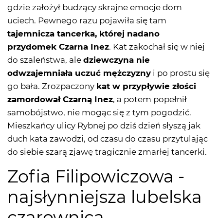
gdzie założył budzący skrajne emocje dom
uciech. Pewnego razu pojawiła się tam
tajemnicza tancerka, której nadano
przydomek Czarna Inez
. Kat zakochał się w niej
do szaleństwa, ale
dziewczyna nie
odwzajemniała uczuć mężczyzny
i po prostu się
go bała. Zrozpaczony
kat w przypływie złości
zamordował Czarną Inez
, a potem popełnił
samobójstwo, nie mogąc się z tym pogodzić.
Mieszkańcy ulicy Rybnej po dziś dzień słyszą jak
duch kata zawodzi, od czasu do czasu przytulając
do siebie szarą zjawę tragicznie zmarłej tancerki.
Zofia Filipowiczowa -
najsłynniejsza lubelska
czarownica