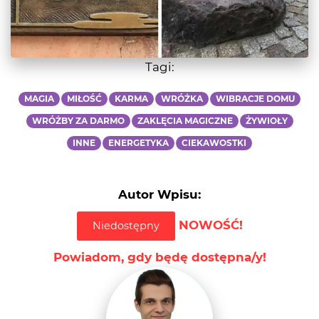
Tagi:
MAGIA
MIŁOŚĆ
KARMA
WRÓŻKA
WIBRACJE DOMU
WRÓŻBY ZA DARMO
ZAKLĘCIA MAGICZNE
ŻYWIOŁY
INNE
ENERGETYKA
CIEKAWOSTKI
Autor Wpisu:
NOWOŚĆ!
Niedostępny
Powiadom, gdy będę dostępna/y!