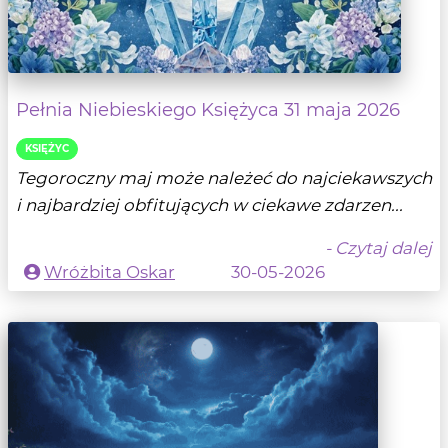
Pełnia Niebieskiego Księżyca 31 maja 2026
KSIĘŻYC
Tegoroczny maj może należeć do najciekawszych
i najbardziej obfitujących w ciekawe zdarzen...
- Czytaj dalej
Wróżbita Oskar
30-05-2026