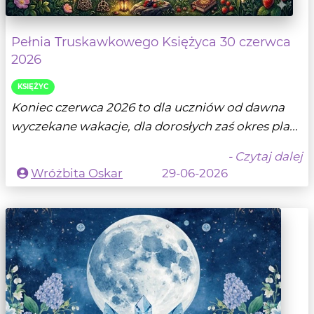
Pełnia Truskawkowego Księżyca 30 czerwca
2026
KSIĘŻYC
Koniec czerwca 2026 to dla uczniów od dawna
wyczekane wakacje, dla dorosłych zaś okres pla...
- Czytaj dalej
Wróżbita Oskar
29-06-2026