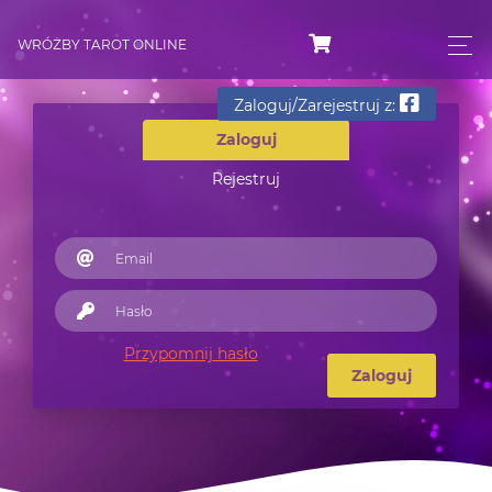
WRÓŻBY TAROT ONLINE
Zaloguj/Zarejestruj z:
Zaloguj
Rejestruj
Przypomnij hasło
Zaloguj