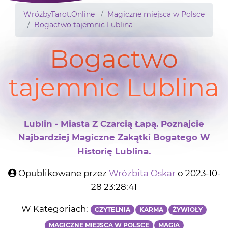
WróżbyTarot.Online
Magiczne miejsca w Polsce
Bogactwo tajemnic Lublina
Bogactwo
tajemnic Lublina
Lublin - Miasta Z Czarcią Łapą. Poznajcie
Najbardziej Magiczne Zakątki Bogatego W
Historię Lublina.
Opublikowane przez
Wróżbita Oskar
o 2023-10-
28 23:28:41
W Kategoriach:
CZYTELNIA
KARMA
ŹYWIOŁY
MAGICZNE MIEJSCA W POLSCE
MAGIA