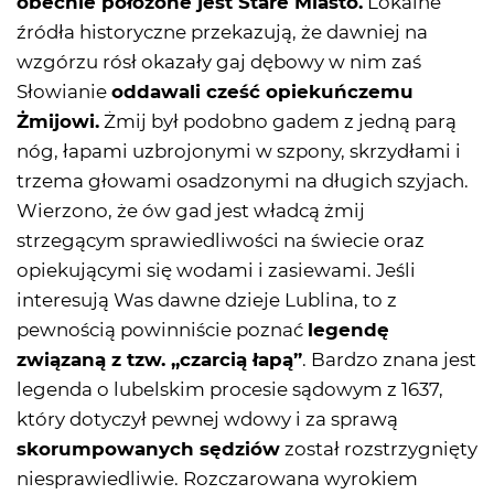
obecnie położone jest Stare Miasto.
Lokalne
źródła historyczne przekazują, że dawniej na
wzgórzu rósł okazały gaj dębowy w nim zaś
Słowianie
oddawali cześć opiekuńczemu
Żmijowi.
Żmij był podobno gadem z jedną parą
nóg, łapami uzbrojonymi w szpony, skrzydłami i
trzema głowami osadzonymi na długich szyjach.
Wierzono, że ów gad jest władcą żmij
strzegącym sprawiedliwości na świecie oraz
opiekującymi się wodami i zasiewami. Jeśli
interesują Was dawne dzieje Lublina, to z
pewnością powinniście poznać
legendę
związaną z tzw. ,,czarcią łapą”
. Bardzo znana jest
legenda o lubelskim procesie sądowym z 1637,
który dotyczył pewnej wdowy i za sprawą
skorumpowanych sędziów
został rozstrzygnięty
niesprawiedliwie. Rozczarowana wyrokiem