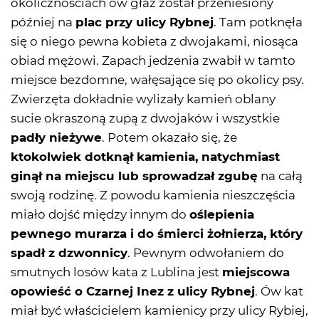
okolicznościach ów głaz został przeniesiony
później na
plac przy ulicy Rybnej
. Tam potknęła
się o niego pewna kobieta z dwojakami, niosąca
obiad mężowi. Zapach jedzenia zwabił w tamto
miejsce bezdomne, wałęsające się po okolicy psy.
Zwierzęta dokładnie wylizały kamień oblany
sucie okraszoną zupą z dwojaków i wszystkie
padły nieżywe
. Potem okazało się, że
ktokolwiek dotknął kamienia, natychmiast
ginął na miejscu lub sprowadzał zgubę
na całą
swoją rodzinę. Z powodu kamienia nieszczęścia
miało dojść między innym do
oślepienia
pewnego murarza i do śmierci żołnierza, który
spadł z dzwonnicy
. Pewnym odwołaniem do
smutnych losów kata z Lublina jest
miejscowa
opowieść o Czarnej Inez z ulicy Rybnej
. Ów kat
miał być właścicielem kamienicy przy ulicy Rybiej,