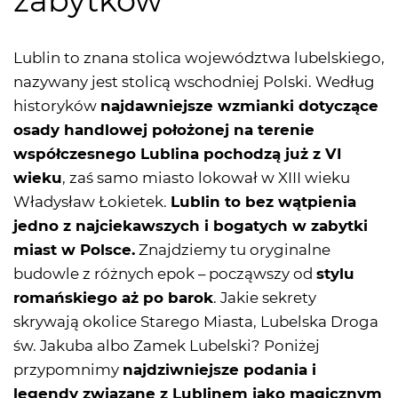
zabytków
Lublin to znana stolica województwa lubelskiego,
nazywany jest stolicą wschodniej Polski. Według
historyków
najdawniejsze wzmianki dotyczące
osady handlowej położonej na terenie
współczesnego Lublina pochodzą już z VI
wieku
, zaś samo miasto lokował w XIII wieku
Władysław Łokietek.
Lublin to bez wątpienia
jedno z najciekawszych i bogatych w zabytki
miast w Polsce.
Znajdziemy tu oryginalne
budowle z różnych epok – począwszy od
stylu
romańskiego aż po barok
. Jakie sekrety
skrywają okolice Starego Miasta, Lubelska Droga
św. Jakuba albo Zamek Lubelski? Poniżej
przypomnimy
najdziwniejsze podania i
legendy związane z Lublinem jako magicznym