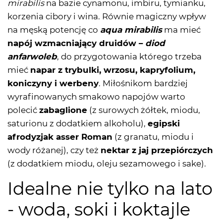
mirabilis
na bazie cynamonu, imbiru, tymianku,
korzenia cibory i wina. Równie magiczny wpływ
na męską potencję co
aqua mirabilis
ma mieć
napój wzmacniający druidów –
diod
anfarwoleb
, do przygotowania którego trzeba
mieć
napar z trybulki, wrzosu, kapryfolium,
koniczyny i werbeny
. Miłośnikom bardziej
wyrafinowanych smakowo napojów warto
polecić
zabaglione
(z surowych żółtek, miodu,
saturionu z dodatkiem alkoholu),
egipski
afrodyzjak asser Roman
(z granatu, miodu i
wody różanej), czy też
nektar z jaj przepiórczych
(z dodatkiem miodu, oleju sezamowego i sake).
Idealne nie tylko na lato
- woda, soki i koktajle