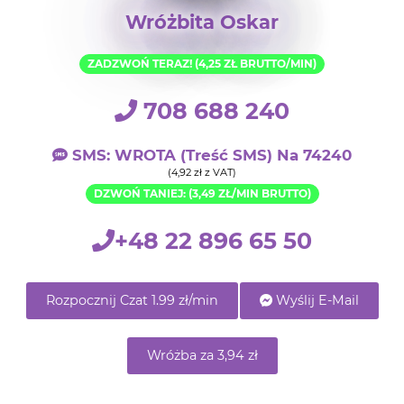
Wróżbita Oskar
ZADZWOŃ TERAZ! (4,25 ZŁ BRUTTO/MIN)
708 688 240
SMS: WROTA (treść SMS) Na 74240
(4,92 zł z VAT)
DZWOŃ TANIEJ: (3,49 ZŁ/MIN BRUTTO)
+48 22 896 65 50
Rozpocznij Czat 1.99 zł/min
Wyślij E-Mail
Wróżba za 3,94 zł