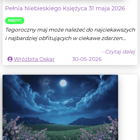
Pełnia Niebieskiego Księżyca 31 maja 2026
KSIĘŻYC
Tegoroczny maj może należeć do najciekawszych
i najbardziej obfitujących w ciekawe zdarzen...
- Czytaj dalej
Wróżbita Oskar
30-05-2026