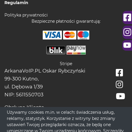
Regulamin
Polityka prywatności
Bezpieczne płatności gwarantują:
Stripe
ArkanaVoIP.PL Oskar Rybczyński
99-300 Kutno,
ul. Dębowa 1/39
NIP: 5611550703
Obsługa Klienta
Używamy cookies m.in. w celach: świadczenia usług,
tel.:
+48228966666
reklamy, statystyk. Korzystanie z witryny bez zmiany
bok[@]wrozbytarot.online
ustawień Twojej przeglądarki oznacza, że będą one
umieszczane w Twoim urządzeniu końcowym. Szczegóły