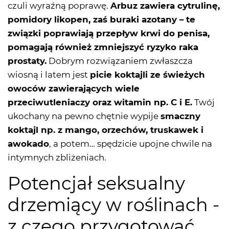
czuli wyraźną poprawę.
Arbuz zawiera cytrulinę,
pomidory likopen, zaś buraki azotany – te
związki poprawiają przepływ krwi do penisa,
pomagają również zmniejszyć ryzyko raka
prostaty.
Dobrym rozwiązaniem zwłaszcza
wiosną i latem jest
picie koktajli ze świeżych
owoców zawierających wiele
przeciwutleniaczy oraz witamin np. C i E.
Twój
ukochany na pewno chętnie wypije
smaczny
koktajl np. z mango, orzechów, truskawek i
awokado
, a potem… spędzicie upojne chwile na
intymnych zbliżeniach.
Potencjał seksualny
drzemiący w roślinach -
z czego przygotować