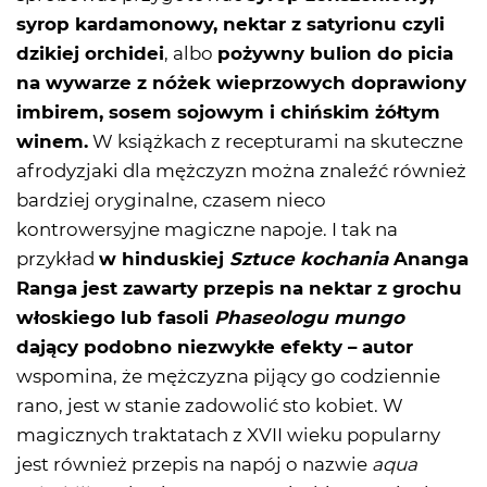
syrop kardamonowy, nektar z satyrionu czyli
dzikiej orchidei
, albo
pożywny bulion do picia
na wywarze z nóżek wieprzowych doprawiony
imbirem, sosem sojowym i chińskim żółtym
winem.
W książkach z recepturami na skuteczne
afrodyzjaki dla mężczyzn można znaleźć również
bardziej oryginalne, czasem nieco
kontrowersyjne magiczne napoje. I tak na
przykład
w hinduskiej
Sztuce kochania
Ananga
Ranga jest zawarty przepis na nektar z grochu
włoskiego lub fasoli
Phaseologu mungo
dający podobno niezwykłe efekty – autor
wspomina, że mężczyzna pijący go codziennie
rano, jest w stanie zadowolić sto kobiet. W
magicznych traktatach z XVII wieku popularny
jest również przepis na napój o nazwie
aqua