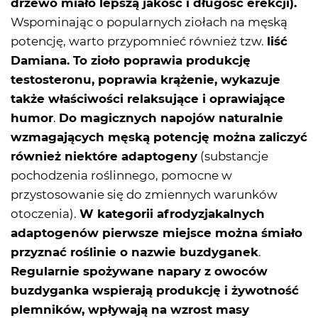
drzewo miało lepszą jakość i długość erekcji).
Wspominając o popularnych ziołach na męską
potencję, warto przypomnieć również tzw.
liść
Damiana. To zioło poprawia produkcję
testosteronu, poprawia krążenie, wykazuje
także właściwości relaksujące i oprawiające
humor
.
Do magicznych napojów naturalnie
wzmagających męską potencję można zaliczyć
również niektóre adaptogeny
(substancje
pochodzenia roślinnego, pomocne w
przystosowanie się do zmiennych warunków
otoczenia).
W kategorii afrodyzjakalnych
adaptogenów pierwsze miejsce można śmiało
przyznać roślinie o nazwie buzdyganek
.
Regularnie spożywane napary z owoców
buzdyganka wspierają produkcję i żywotność
plemników, wpływają na wzrost masy