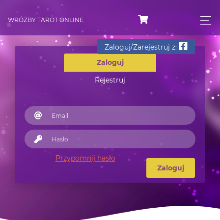
WRÓŻBY TAROT ONLINE
Zaloguj/Zarejestruj z:
Zaloguj
Rejestruj
Przypomnij hasło
Zaloguj