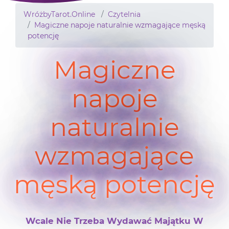
WróżbyTarot.Online
Czytelnia
Magiczne napoje naturalnie wzmagające męską
potencję
Magiczne
napoje
naturalnie
wzmagające
męską potencję
Wcale Nie Trzeba Wydawać Majątku W