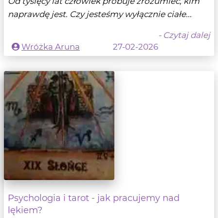
Od tysięcy lat człowiek próbuje zrozumieć, kim
naprawdę jest. Czy jesteśmy wyłącznie ciałe...
- Czytaj dalej
Wróżka Aruna
27-02-2026
Psychologia i tarot - jak pracujemy nad
lękiem?