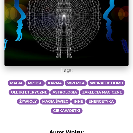
Tagi:
MAGIA
MIŁOŚĆ
KARMA
WRÓŻKA
WIBRACJE DOMU
OLEJKI ETERYCZNE
ASTROLOGIA
ZAKLĘCIA MAGICZNE
ŻYWIOŁY
MAGIA ŚWIEC
INNE
ENERGETYKA
CIEKAWOSTKI
Autor Wpisu: