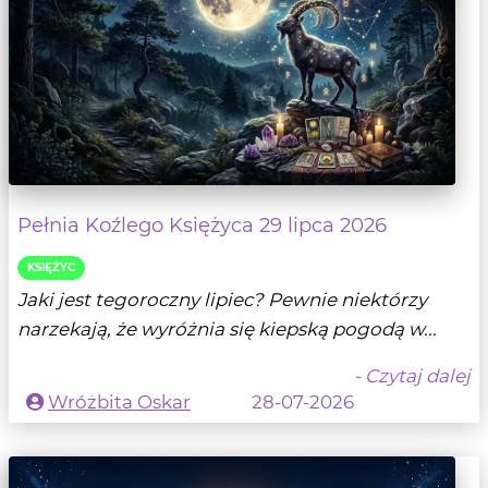
Pełnia Koźlego Księżyca 29 lipca 2026
KSIĘŻYC
Jaki jest tegoroczny lipiec? Pewnie niektórzy
narzekają, że wyróżnia się kiepską pogodą w...
- Czytaj dalej
Wróżbita Oskar
28-07-2026