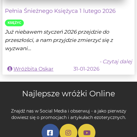
Pełnia Śnieżnego Księżyca 1 lutego 2026
KSIĘŻYC
Już niebawem styczeń 2026 przejdzie do
przeszłości, a nam przyjdzie zmierzyć się z
wyzwani...
- Czytaj dalej
Wróżbita Oskar
31-01-2026
Najlepsze wróżki Online
Znajdź nas w Social Media i obserwuj - a jako pierwszy
dowiesz się o promocjach i artykułach ezoterycznych.