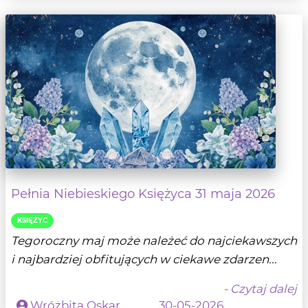
Pełnia Niebieskiego Księżyca 31 maja 2026
KSIĘŻYC
Tegoroczny maj może należeć do najciekawszych
i najbardziej obfitujących w ciekawe zdarzen...
- Czytaj dalej
Wróżbita Oskar
30-05-2026