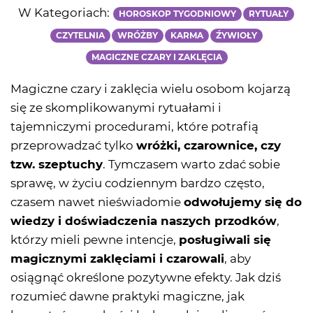
W Kategoriach:
HOROSKOP TYGODNIOWY
RYTUAŁY
CZYTELNIA
WRÓŻBY
KARMA
ŹYWIOŁY
MAGICZNE CZARY I ZAKLĘCIA
Magiczne czary i zaklęcia wielu osobom kojarzą
się ze skomplikowanymi rytuałami i
tajemniczymi procedurami, które potrafią
przeprowadzać tylko
wróżki, czarownice, czy
tzw. szeptuchy
. Tymczasem warto zdać sobie
sprawę, w życiu codziennym bardzo często,
czasem nawet nieświadomie
odwołujemy się do
wiedzy i doświadczenia naszych przodków
,
którzy mieli pewne intencje,
posługiwali się
magicznymi zaklęciami i czarowali
, aby
osiągnąć określone pozytywne efekty. Jak dziś
rozumieć dawne praktyki magiczne, jak