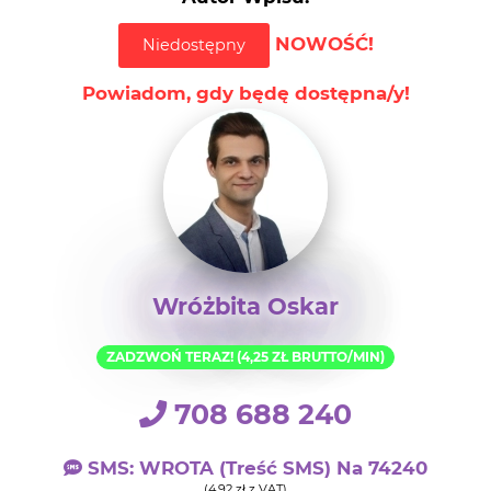
NOWOŚĆ!
Niedostępny
Powiadom, gdy będę dostępna/y!
Wróżbita Oskar
ZADZWOŃ TERAZ! (4,25 ZŁ BRUTTO/MIN)
708 688 240
SMS: WROTA (treść SMS) Na 74240
(4,92 zł z VAT)