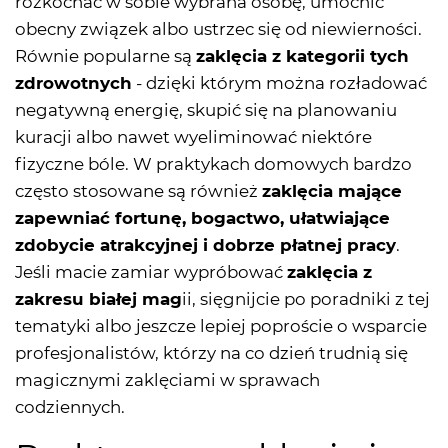
rozkochać w sobie wybrana osobę, umocnić
obecny związek albo ustrzec się od niewierności.
Równie popularne są
zaklęcia z kategorii tych
zdrowotnych
- dzięki którym można rozładować
negatywną energię, skupić się na planowaniu
kuracji albo nawet wyeliminować niektóre
fizyczne bóle. W praktykach domowych bardzo
często stosowane są również
zaklęcia mające
zapewniać fortunę, bogactwo, ułatwiające
zdobycie atrakcyjnej i dobrze płatnej pracy
.
Jeśli macie zamiar wypróbować
zaklęcia z
zakresu białej mag
ii, sięgnijcie po poradniki z tej
tematyki albo jeszcze lepiej poproście o wsparcie
profesjonalistów, którzy na co dzień trudnią się
magicznymi zaklęciami w sprawach
codziennych.