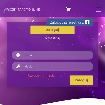
WRÓŻBY TAROT ONLINE
Zaloguj/Zarejestruj z:
Zaloguj
Rejestruj
Przypomnij hasło
Zaloguj