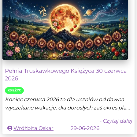
Pełnia Truskawkowego Księżyca 30 czerwca
2026
KSIĘŻYC
Koniec czerwca 2026 to dla uczniów od dawna
wyczekane wakacje, dla dorosłych zaś okres pla...
- Czytaj dalej
Wróżbita Oskar
29-06-2026