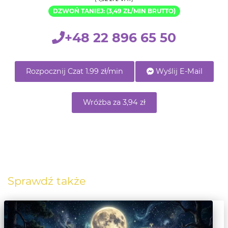
DZWOŃ TANIEJ: (3,49 ZŁ/MIN BRUTTO)
+48 22 896 65 50
Rozpocznij Czat 1.99 zł/min
Wyślij E-Mail
Wróżba za 3,94 zł
Sprawdź także