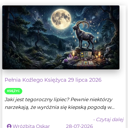
Pełnia Koźlego Księżyca 29 lipca 2026
KSIĘŻYC
Jaki jest tegoroczny lipiec? Pewnie niektórzy
narzekają, że wyróżnia się kiepską pogodą w...
- Czytaj dalej
Wróżbita Oskar
28-07-2026