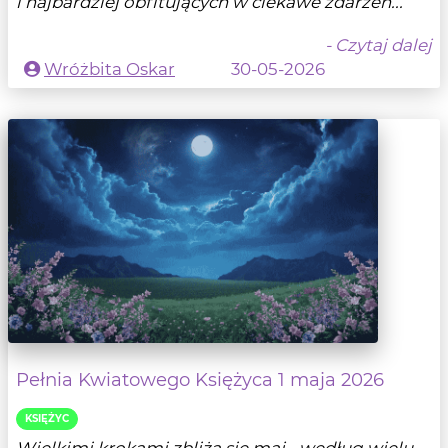
i najbardziej obfitujących w ciekawe zdarzen...
- Czytaj dalej
Wróżbita Oskar
30-05-2026
Pełnia Kwiatowego Księżyca 1 maja 2026
KSIĘŻYC
Wielkimi krokami zbliża się maj - według wielu