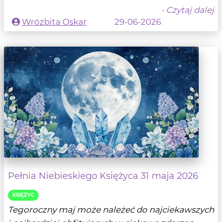
- Czytaj dalej
Wróżbita Oskar
29-06-2026
Pełnia Niebieskiego Księżyca 31 maja 2026
KSIĘŻYC
Tegoroczny maj może należeć do najciekawszych