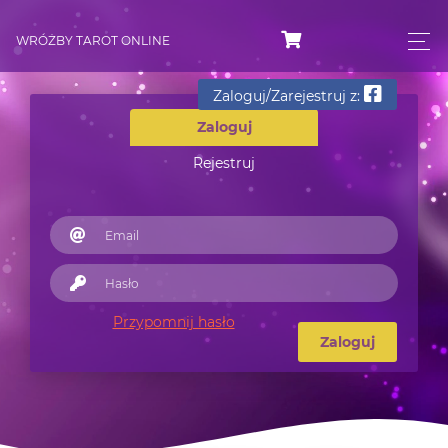
WRÓŻBY TAROT ONLINE
Zaloguj/Zarejestruj z:
Zaloguj
Rejestruj
Przypomnij hasło
Zaloguj