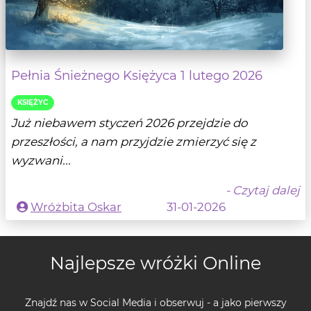
Pełnia Śnieżnego Księżyca 1 lutego 2026
KSIĘŻYC
Już niebawem styczeń 2026 przejdzie do
przeszłości, a nam przyjdzie zmierzyć się z
wyzwani...
- Czytaj dalej
Wróżbita Oskar
31-01-2026
Najlepsze wróżki Online
Znajdź nas w Social Media i obserwuj - a jako pierwszy